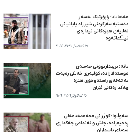
مەهاباد؛ ڕاپۆرتێک لەسەر
دەستبەسەرکردنی شیرزاد پایانیانی
لەلایەن هێزەکانی ئیدارەی
ئیتڵاعاتەوە
١٥ گەلاوێژ ٢٧٢٦، ٢٠:٤٤
بانە؛ برینداربوونی حەسەن
موستەفازادە، کۆڵبەری خەڵکی ڕەبەت
بە تەقەی ڕاستەوخۆی هێزە
چەکدارەکانی ئێران
١٥ گەلاوێژ ٢٧٢٦، ١٩:٠٦
سەوڵاوا؛ کوژرانی محەممەدعەلی
ڕەحیمزادە، جاش و ئەندامی چەکداری
سوپای پاسداران