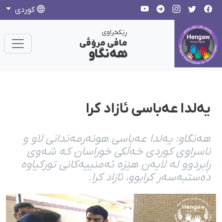
كوردی
ڕێکخراوی
مافی مرۆڤی
هەنگاو
یەلدا عەباسی ئازاد کرا
هەنگاو: یەلدا عەباسی هونەرمەندانی لاو و
ناسراوی کوردی خەڵکی خوراسان کە شەوی
ڕابردوو لە لایەن هێزە ئەمنییەکانی تورکیاوە
دەستبەسەر کرابوو، ئازاد کرا.