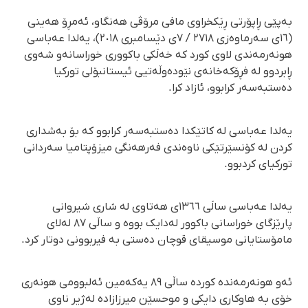
بەپێی ڕاپۆرتی ڕێکخراوی مافی مرۆڤی هەنگاو، ئەمڕۆ هەینی
(١٦ی سەرماوەزی ٢٧١٨ / ٧ی دێسامبری ٢٠١٨)، یەلدا عەباسی
هونەرمەندی لاوی کورد کە خەڵکی باکووری خوراسانەو شەوی
ڕابردوو لە فڕۆکەخانەی نێودەوڵەتیی ئیستانبۆلی تورکیا
دەستبەسەر کرابوو، ئازاد کرا.
یەلدا عەباسی لە کاتێکدا دەستبەسەر کرابوو کە بۆ بەشداری
کردن لە کۆنسێرتێکی ناوەندی فەرهەنگی میزۆپتامیا سەردانی
تورکیای کردبوو.
یەلدا عەباسی ساڵی ١٣٦٦ی هەتاوی لە شاری شیروانی
پارێزگای خوراسانی باکوور لەدایک بووە و ساڵی ٨٧ لەلای
مامۆستایانی موسیقای قوچان دەستی بە فیربوونی دوتار کرد.
ئەو هونەرمەندە کوردە ساڵی ٨٩ یەکەمین ئەلبوومی هونەری
خۆی بە هاوکاری دایکی و موحسێن میرزازادە لەژیر ناوی