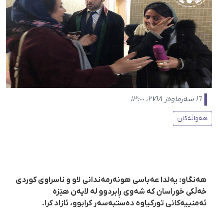
١٦ سەرماوەز ٢٧١٨، ١٣:٠٠
هەواڵەکان
هەنگاو: یەلدا عەباسی هونەرمەندانی لاو و ناسراوی کوردی
خەڵکی خوراسان کە شەوی ڕابردوو لە لایەن هێزە
ئەمنییەکانی تورکیاوە دەستبەسەر کرابوو، ئازاد کرا.