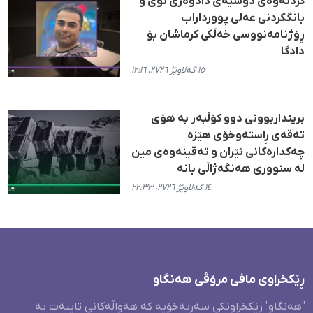
کردنەوەی دۆسیەی دادوەری نوێ و
بانگکردنی عەلی پوورداراب
ڕۆژنامەنووسی خەڵکی کرماشان بۆ
دادگا
١٥ گەلاوێژ ٢٧٢٦، ١٢:١٦
برینداربوونی دوو کۆڵبەر بە هۆی
تەقەی ڕاستەوخۆی هێزە
چەکدارەکانی ئێران و تەقینەوەی مین
لە سنووری هەنگەژاڵی بانە
١٤ گەلاوێژ ٢٧٢٦، ٢٢:٣٣
ڕێکخراوی مافی مرۆڤی هەنگاو
"هەنگاو" ڕێکخراوێکی سەربەخۆیە کە هەواڵەکانی تایبەت بە