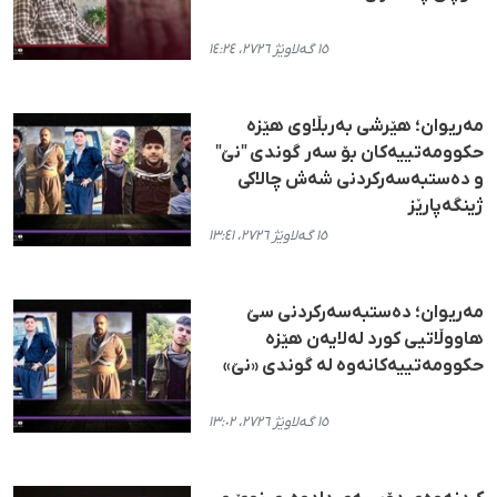
١٥ گەلاوێژ ٢٧٢٦، ١٤:٢٤
مەریوان؛ هێرشی بەربڵاوی هێزە
حکوومەتییەکان بۆ سەر گوندی "نێ"
و دەستبەسەرکردنی شەش چالاکی
ژینگەپارێز
١٥ گەلاوێژ ٢٧٢٦، ١٣:٤١
مەریوان؛ دەستبەسەرکردنی سێ
هاووڵاتیی کورد لەلایەن هێزە
حکوومەتییەکانەوە لە گوندی «نێ»
١٥ گەلاوێژ ٢٧٢٦، ١٣:٠٢