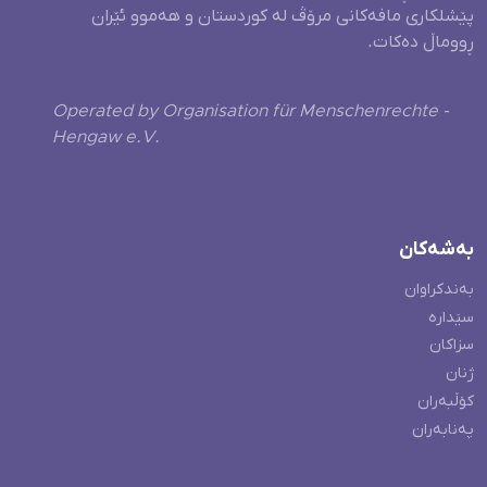
پێشلکاری مافەکانی مرۆڤ لە کوردستان و هەموو ئێران
ڕووماڵ دەکات.
Operated by Organisation für Menschenrechte -
Hengaw e.V.
بەشەکان
بەندکراوان
سێدارە
سزاکان
ژنان
کۆڵبەران
پەنابەران