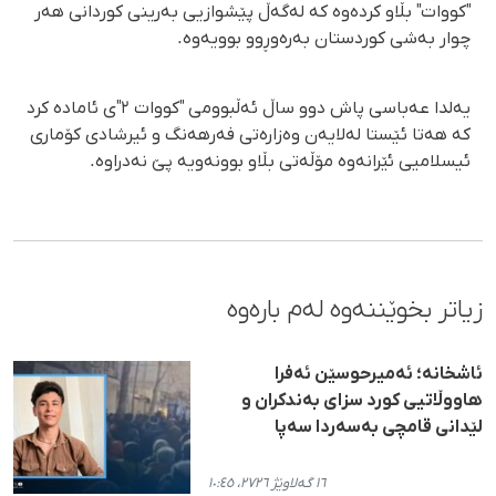
"کووات" بڵاو کردەوە کە لەگەڵ پێشوازیی بەرینی کوردانی هەر
چوار بەشی کوردستان بەرەوڕوو بوویەوە.
یەلدا عەباسی پاش دوو ساڵ ئەڵبوومی "کووات ٢"ی ئامادە کرد
کە هەتا ئێستا لەلایەن وەزارەتی فەرهەنگ و ئیرشادی کۆماری
ئیسلامیی ئێرانەوە مۆڵەتی بڵاو بوونەویە پێ نەدراوە.
زیاتر بخوێننەوە لەم بارەوە
ئاشخانە؛ ئەمیرحوسێن ئەفرا
هاووڵاتیی کورد سزای بەندکران و
لێدانی قامچی بەسەردا سەپا
١٦ گەلاوێژ ٢٧٢٦، ١٠:٤٥