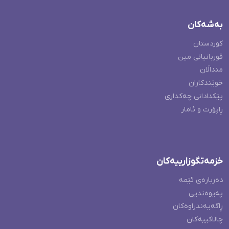
بەشەکان
کوردستان
قوربانیانی مین
منداڵان
خوێندکاران
پێکدادانی چەکداری
ڕاپۆرت و ئامار
خزمەتگوزارییەکان
دەربارەی ئێمە
پەیوەندیی
ڕاگەیەندراوەکان
چالاکییەکان