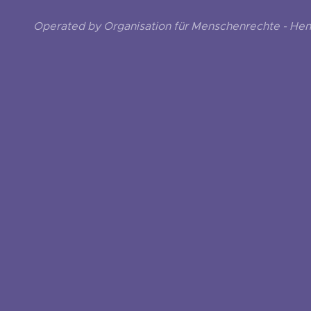
Operated by Organisation für Menschenrechte - He