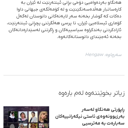
هەنگاو بەردەوامیی دۆخی بڕانی ئینتەرنێت لە ئێران بە
کارەساتبار هەڵدەسەنگێنێت و لە کۆمەڵگەی جیهانی داوا
دەکات کە گوشار بخەنە سەر لایەنەکانی دانوستان لەگەڵ
کۆماری ئیسلامیی ئێران، تا پرسی هەڵگرتنی پچڕانی ئینتەرنێت،
ئازادکردنی بەندکراوە سیاسییەکان و ڕاگرتنی لەسێدارەدانەکان
بخەنە ئەجێندای دانوستانەکانەوە.
سەرچاوە:
Hengaw
زیاتر بخوێننەوە لەم بارەوە
ڕاپۆرتی هەنگاو لەسەر
بەرزبوونەوەی ئاستی نیگەرانییەکان
سەبارەت بە مەترسیی