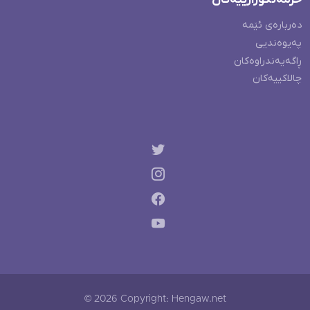
دەربارەی ئێمە
پەیوەندیی
ڕاگەیەندراوەکان
چالاکییەکان
© 2026 Copyright: Hengaw.net