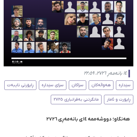
١٤ بانەمەڕ ٢٧٢٦، ٢٢:٥٩
سێدارە
هەواڵەکان
سزاکان
سزای سێدارە
ڕاپۆرتی تایبەت
ڕاپۆرت و ئامار
مانگرتنی بەفرانباری ٢٧٢٥
هەنگاو؛ دووشەممە ١٤ی بانەمەڕی ٢٧٢٦