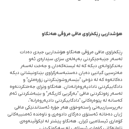
هۆشداریی ڕێکخراوی مافی مرۆڤی هەنگاو
ڕێکخراوی مافی مرۆڤی هەنگاو هۆشداریی جیدی دەدات
لەسەر جێبەجێکردنی بەپەلەی سزای سێدارەی ئەو
بەندکراوانەی دیکە کە لە لیستەکەدان و جەخت لەسەر
مەترسیی گیانیی دەیان دەستبەسەرکراوی بێناونیشانی دیکە
دەکاتەوە کە لە دۆخی "بێسەروشوێنکردنی زۆرەملێ" و
دادگاییکردنی نادادپەروەرانەدان. هەنگاو وێڕای جەختکردنەوە
لەسەر زەوتکردنی مافی "بەرگریی کاریگەر" و بێبەشکردنی ئەم
کەسانە لە پێوەرەکانی "دادگاییکردنی دادپەروەرانە"،
بەرپرسیارییەتی ڕاستەوخۆی هەر جۆرە ئەستاندنێکی مافی
ژیان دەخاتە ئەستۆی دەزگای دادوەری و ناوەندە ئەمنییەکانی
کۆماری ئیسلامیی ئێران. هەنگاو پێشتر لە لێکۆڵینەوەی
تاوانەکانی کۆماری ئیسلامی لە سەرکوتکردنی