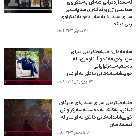
لەسێدارەدرانی شەش بەندکراوی
سیاسیی ژن و ئەگەری سەپاندنی
سزای سێدارە بەسەر دوو بەندکراوی
ژنی دیکە
٨ گەلاوێژ ٢٧٢٦، ٢١:٠٦
هەمەدان؛ جێبەجێکردنی سزای
سێدارەی فەتحوڵڵا ئاوەری، لە
دەستبەسەرکراوانی
خۆپیشاندانەکانی مانگی بەفرانبار
١٣ جۆزەردان ٢٧٢٦، ١٢:٠٩
جێبەجێکردنی سزای سێدارەی عیرفان
کیانی، یەکێک لە دەستبەسەرکراوانی
خۆپیشاندانەکانی مانگی بەفرانبار لە
ئیسفەهان
٥ بانەمەڕ ٢٧٢٦، ١٠:٤٢