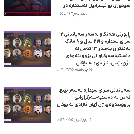
سیخوڕی بۆ ئیسرائیل لەسێدارە درا
٢ بانەمەڕ ٢٧٢٦، ١٠:٤٥
ڕاپۆرتی هەنگاو لەسەر سەپاندنی ۱۲
سزای سێدارە و ۲۱۹ ساڵ و ۸ مانگ
بەندکران بەسەر ۱۳ کەس لە
دەستبەسەرکراوانی بزووتنەوەی
«ژن، ژیان، ئازادی» لە بۆکان
١٨ پووشپەڕ ٢٧٢٥، ١٣:١٣
سەپاندنی سزای سێدارە بەسەر پێنج
کەس لە دەستبەسەرکراوانی
بزووتنەوەی ژن ژیان ئازادی لە بۆکان
١٦ پووشپەڕ ٢٧٢٥، ١٢:٤٦