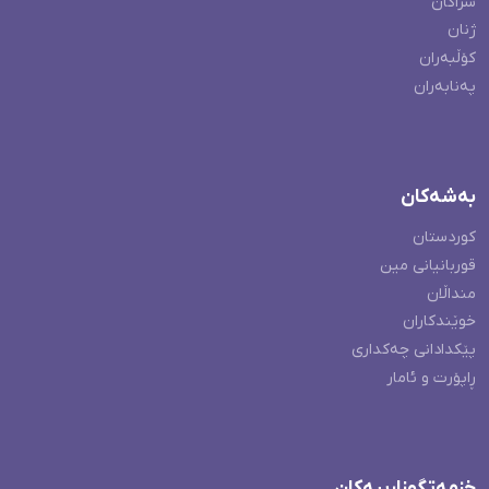
سزاکان
ژنان
کۆڵبەران
پەنابەران
بەشەکان
کوردستان
قوربانیانی مین
منداڵان
خوێندکاران
پێکدادانی چەکداری
ڕاپۆرت و ئامار
خزمەتگوزارییەکان