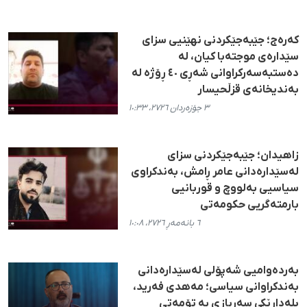
کەرەج؛ جێبەجێکردنی نهێنیی سزای
سێدارەی موجتەبا کیان، لە
دەستبەسەرکراوانی شەڕی ٤٠ ڕۆژە لە
بەندیخانەی قزڵحیسار
٣ جۆزەردان ٢٧٢٦، ١٠:٣٣
زاهیدان؛ جێبەجێکردنی سزای
لەسێدارەدانی عامر ڕامش، بەندکراوی
سیاسیی بەلووچ و قوربانیی
بارمتەگریی حکومەتی
٦ بانەمەڕ ٢٧٢٦، ١٠:٠٨
بەردەوامیی شەپۆلی لەسێدارەدانی
بەندکراوانی سیاسی؛ مەهدی فەرید،
پلەدارێکی سەربازی بە تۆمەتی