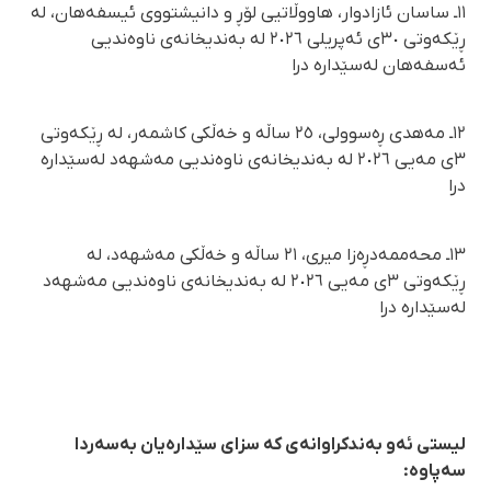
١١ـ ساسان ئازادوار، هاووڵاتیی لۆڕ و دانیشتووی ئیسفەهان، لە
ڕێکەوتی ٣٠ی ئەپریلی ٢٠٢٦ لە بەندیخانەی ناوەندیی
ئەسفەهان لەسێدارە درا
١٢ـ مەهدی ڕەسوولی، ٢٥ ساڵە و خەڵکی کاشمەر، لە ڕێکەوتی
٣ی مەیی ٢٠٢٦ لە بەندیخانەی ناوەندیی مەشهەد لەسێدارە
درا
١٣ـ محەممەدڕەزا میری، ٢١ ساڵە و خەڵکی مەشهەد، لە
ڕێکەوتی ٣ی مەیی ٢٠٢٦ لە بەندیخانەی ناوەندیی مەشهەد
لەسێدارە درا
لیستی ئەو بەندکراوانەی کە سزای سێدارەیان بەسەردا
سەپاوە: