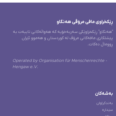
ڕێکخراوی مافی مرۆڤی هەنگاو
"هەنگاو" ڕێکخراوێکی سەربەخۆیە کە هەواڵەکانی تایبەت بە
پێشلکاری مافەکانی مرۆڤ لە کوردستان و هەموو ئێران
ڕووماڵ دەکات.
Operated by Organisation für Menschenrechte -
Hengaw e.V.
بەشەکان
بەندکراوان
سێدارە