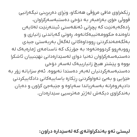
ڕێکخراوی مافی مرۆڤی هەنگاو، وێڕای دەربڕینی نیگەرانیی
قووڵی خۆی بەرامبەر بە دۆخی دەستبەسەرکراوان،
ڕادەگەیەنێت کە پچڕانی ئەنقەستی ئینتەرنێت لەلایەن
ناوەندە حکوومەتییەکانەوە، ڕەوتی گەیاندنی زانیاری و
بەڵگەمەندکردنی ڕووداوەکانی لەگەڵ بەربەستی جیدی
ڕووبەڕوو کردووەتەوە؛ بە جۆرێک کە ناسنامەی ژمارەیەک لە
دەستبەسەرکراوان تەنیا دوای لەسێدارەدانی نهێنییان ئاشکرا
بووە و پێشتر هیچ زانیارییەک لەسەر دۆخی
دەستبەسەرکردنیان لەبەر دەستدا نەبووە. ئەم سزایانە زۆر بە
خێرایی و بەبێ تەواوکردنی ڕێکارە یاساییەکانی دادگاییکردنی
دادپەروەرانە بەسەریاندا سەپاوە و جێبەجێ کراون و دەیان
بەندکراوی دیکەش لەژێر مەترسیی سێدارەدان.
لیستی ئەو بەندکراوانەی کە لەسێدارە دراون: