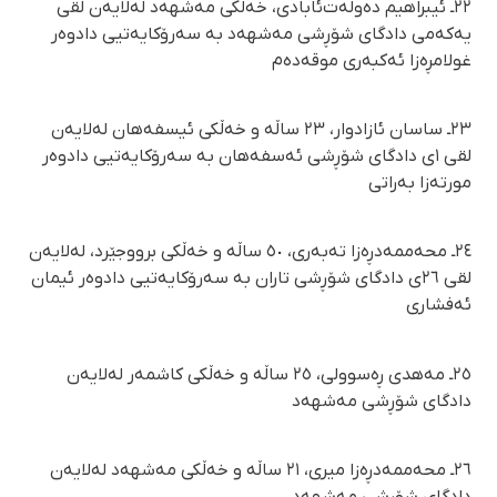
٢٢ـ ئیبراهیم دەوڵەت‌ئابادی، خەڵکی مەشهەد لەلایەن لقی
یەکەمی دادگای شۆڕشی مەشهەد بە سەرۆکایەتیی دادوەر
غولامڕەزا ئەکبەری موقەدەم
٢٣ـ ساسان ئازادوار، ٢٣ ساڵە و خەڵکی ئیسفەهان لەلایەن
لقی ١ی دادگای شۆڕشی ئەسفەهان بە سەرۆکایەتیی دادوەر
مورتەزا بەراتی
٢٤ـ محەممەدڕەزا تەبەری، ٥٠ ساڵە و خەڵکی برووجێرد، لەلایەن
لقی ٢٦ی دادگای شۆڕشی تاران بە سەرۆکایەتیی دادوەر ئیمان
ئەفشاری
٢٥ـ مەهدی ڕەسوولی، ٢٥ ساڵە و خەڵکی کاشمەر لەلایەن
دادگای شۆڕشی مەشهەد
٢٦ـ محەممەدڕەزا میری، ٢١ ساڵە و خەڵکی مەشهەد لەلایەن