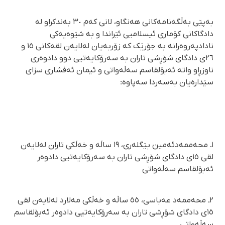
بەپێی بەڵگەنامەکانی هەنگاو، لانی کەم ٣٠ بەندکراو لە
دادگاکانی کۆماری ئیسلامیی ئێراندا و بە شێوەیەکی
نادادپەروەرانە بە جۆرێک کە زۆربەیان لەلایەن لقەکانی ١٥ و
٢٦ی دادگای شۆڕشی تاران بە سەرۆکایەتیی دوو دادوەری
ناوزڕاو واتە ئەبۆلقاسم سەڵەواتی و ئیمان ئەفشاری سزای
سێدارەیان بەسەردا سەپاوە:
١ـ محەممەدئەمین بێگلەری، ١٩ ساڵە و خەڵکی تاران لەلایەن
لقی ١٥ی دادگای شۆڕشی تاران بە سەرۆکایەتیی دادوەر
ئەبۆلقاسم سەڵەواتی
٢ـ محەممەد عەباسی، ٥٥ ساڵە و خەڵکی مەلارد لەلایەن لقی
١٥ی دادگای شۆڕشی تاران بە سەرۆکایەتیی دادوەر ئەبۆلقاسم
سەڵەواتی