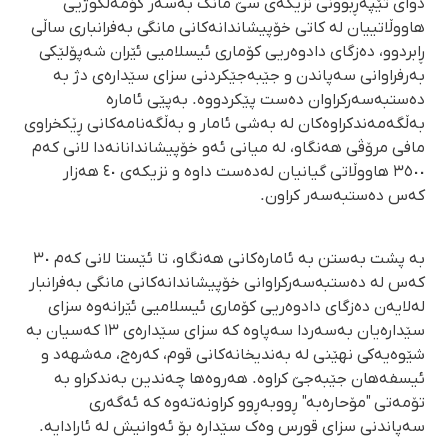
دوای تێپەڕبوونی نزیکەی سێ مانگ بەسەر کۆمەڵکوژیی
هاووڵاتییان لە کاتی خۆپیشاندانەکانی مانگی بەفرانباری ساڵی
ڕابردوو، دەزگای دادوەریی کۆماری ئیسلامیی ئێران شەپۆلێکی
بەرفراوانی سەپاندن و جێبەجێکردنی سزای سێدارەی دژ بە
دەستبەسەرکراوان دەست پێکردووە. بەپێی ئامارە
بەڵگەمەندکراوەکان لە بەشی ئامار و بەڵگەنامەکانی ڕێکخراوی
مافی مرۆڤی هەنگاو، لە میانی ئەو خۆپیشاندانانەدا لانی کەم
٣٥٠٠ هاووڵاتی گیانیان لەدەست داوە و نزیکەی ٤٠ هەزار
کەس دەستبەسەر کراون.
بە پشت بەستن بە ئامارەکانی هەنگاو، تا ئێستا لانی کەم ٣٠
کەس لە دەستبەسەرکراوانی خۆپیشاندانەکانی مانگی بەفرانبار
لەلایەن دەزگای دادوەریی کۆماری ئیسلامیی ئێرانەوە سزای
سێدارەیان بەسەردا سەپاوە کە سزای سێدارەی ١٣ کەسیان بە
شێوەیەکی نهێنی لە بەندیخانەکانی قوم، کەرەج، مەشهەد و
ئیسفەهان جێبەجێ کراوە. هەروەها چەندین بەندکراو بە
تۆمەتی "مۆحارەبە" ڕووبەڕوو کراونەتەوە کە ئەگەری
سەپاندنی سزای قورس وەک سێدارە بۆ ئەوانیش لە ئارادایە.