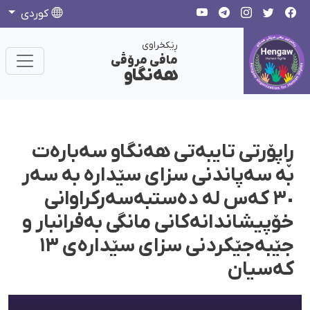
كوردی
ڕێکخراوی
مافی مرۆڤی
هەنگاو
ڕاپۆرتی تایبەتی هەنگاو سەبارەت
بە سەپاندنی سزای سێدارە بە سەر
٣٠ کەس لە دەستبەسەرکراوانی
خۆپیشاندانەکانی مانگی بەفرانبار و
جێبەجێکردنی سزای سێدارەی ١٣
کەسیان