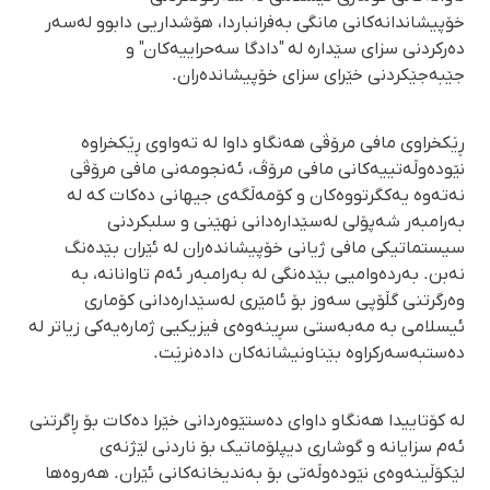
خۆپیشاندانەکانی مانگی بەفرانباردا، هۆشداریی دابوو لەسەر
دەرکردنی سزای سێدارە لە "دادگا سەحراییەکان" و
جێبەجێکردنی خێرای سزای خۆپیشاندەران.
ڕێکخراوی مافی مرۆڤی هەنگاو داوا لە تەواوی ڕێکخراوە
نێودەوڵەتییەکانی مافی مرۆڤ، ئەنجومەنی مافی مرۆڤی
نەتەوە یەکگرتووەکان و کۆمەڵگەی جیهانی دەکات کە لە
بەرامبەر شەپۆلی لەسێدارەدانی نهێنی و سلبکردنی
سیستماتیکی مافی ژیانی خۆپیشاندەران لە ئێران بێدەنگ
نەبن. بەردەوامیی بێدەنگی لە بەرامبەر ئەم تاوانانە، بە
وەرگرتنی گڵۆپی سەوز بۆ ئامێری لەسێدارەدانی کۆماری
ئیسلامی بە مەبەستی سڕینەوەی فیزیکیی ژمارەیەکی زیاتر لە
دەستبەسەرکراوە بێناونیشانەکان دادەنرێت.
لە کۆتاییدا هەنگاو داوای دەستێوەردانی خێرا دەکات بۆ ڕاگرتنی
ئەم سزایانە و گوشاری دیپلۆماتیک بۆ ناردنی لێژنەی
لێکۆڵینەوەی نێودەوڵەتی بۆ بەندیخانەکانی ئێران. هەروەها