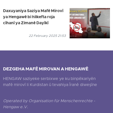
Daxuyaniya Saziya Mafê Mirovî
ya Hengawê bi hilkefta roja
cîhanî ya Zimanê Dayîkî
22 February 2025 21:53
DEZGEHA MAFÊ MIROVAN A HENGAWÊ
HENGAW saziyeke serbixwe ye ku binpêkariyên
mafê mirovî li Kurdistan û tevahiya Îranê diweşîne
Operated by Organisation für Menschenrechte -
Hengaw e.V.