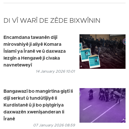
DI VÎ WARÎ DE ZÊDE BIXWÎNIN
Encamdana tawanên dijî
mirovahiyê ji aliyê Komara
Îslamî ya Îranê ve û daxwaza
lezgîn a Hengawê ji civaka
navneteweyî
14 January 2026 10:01
Bangawazî bo mangirtina giştî li
dijî serkut û tundûtîjiyê li
Kurdistanê û ji bo piştgiriya
daxwazên xwenîşanderan li
Îranê
07 January 2026 08:59