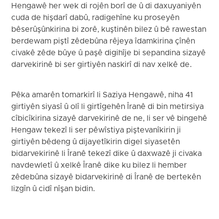
Hengawê her wek di rojên borî de û di daxuyaniyên
cuda de hişdarî dabû, radigehîne ku proseyên
bêserûşûnkirina bi zorê, kuştinên bilez û bê rawestan
berdewam piştî zêdebûna rêjeya îdamkirina çînên
civakê zêde bûye û paşê digihîje bi sepandina sizayê
darvekirinê bi ser girtiyên naskirî di nav xelkê de.
Pêka amarên tomarkirî li Saziya Hengawê, niha 41
girtiyên siyasî û olî li girtîgehên Îranê di bin metirsiya
cîbicîkirina sizayê darvekirinê de ne, li ser vê bingehê
Hengaw tekezî li ser pêwîstiya piştevanîkirin ji
girtiyên bêdeng û dijayetîkirin digel siyasetên
bidarvekirinê li Îranê tekezî dike û daxwazê ji civaka
navdewletî û xelkê Îranê dike ku bilez li hember
zêdebûna sizayê bidarvekirinê di Îranê de bertekên
lizgîn û cidî nîşan bidin.