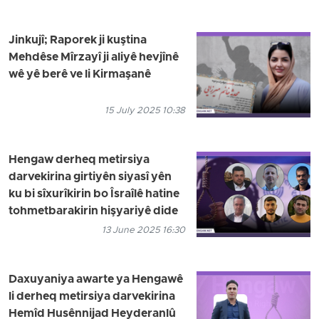
Jinkujî; Raporek ji kuştina
Mehdêse Mîrzayî ji aliyê hevjînê
wê yê berê ve li Kirmaşanê
15 July 2025 10:38
Hengaw derheq metirsiya
darvekirina girtiyên siyasî yên
ku bi sîxurîkirin bo Îsraîlê hatine
tohmetbarakirin hişyariyê dide
13 June 2025 16:30
Daxuyaniya awarte ya Hengawê
li derheq metirsiya darvekirina
Hemîd Husênnijad Heyderanlû