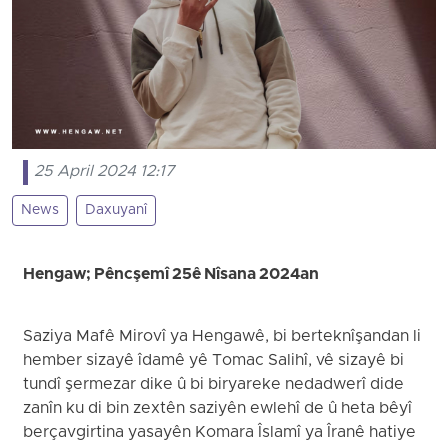
25 April 2024 12:17
News
Daxuyanî
Hengaw; Pêncşemî 25ê Nîsana 2024an
Saziya Mafê Mirovî ya Hengawê, bi berteknîşandan li
hember sizayê îdamê yê Tomac Salihî, vê sizayê bi
tundî şermezar dike û bi biryareke nedadwerî dide
zanîn ku di bin zextên saziyên ewlehî de û heta bêyî
berçavgirtina yasayên Komara Îslamî ya Îranê hatiye