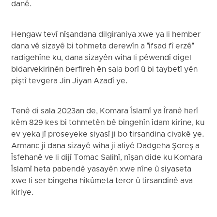
danê.
Hengaw tevî nîşandana dilgiraniya xwe ya li hember
dana vê sizayê bi tohmeta derewîn a "ifsad fî erzê"
radigehîne ku, dana sizayên wiha li pêwendî digel
bidarvekirinên berfireh ên sala borî û bi taybetî yên
piştî tevgera Jin Jiyan Azadî ye.
Tenê di sala 2023an de, Komara Îslamî ya Îranê herî
kêm 829 kes bi tohmetên bê bingehîn îdam kirine, ku
ev yeka jî proseyeke siyasî ji bo tirsandina civakê ye.
Armanc ji dana sizayê wiha ji aliyê Dadgeha Şoreş a
Îsfehanê ve li dijî Tomac Salihî, nîşan dide ku Komara
Îslamî heta pabendê yasayên xwe nîne û siyaseta
xwe li ser bingeha hikûmeta teror û tirsandinê ava
kiriye.