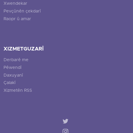
Xwendekar
Pevçûnên çekdarî
Raopr û amar
XIZMETGUZARÎ
Derbarê me
Pêwendî
Daxuyanî
Çalakî
Xizmetên RSS