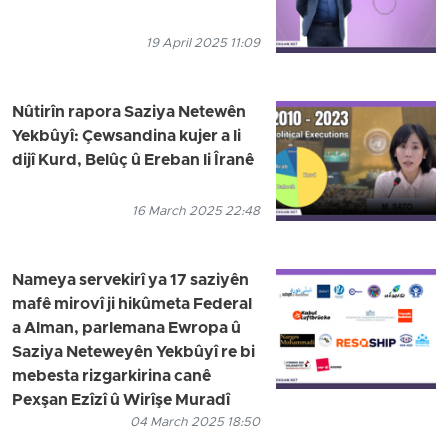
19 April 2025 11:09
Nûtirîn rapora Saziya Netewên
Yekbûyî: Çewsandina kujer a li
dijî Kurd, Belûç û Ereban li Îranê
16 March 2025 22:48
Nameya servekirî ya 17 saziyên
mafê mirovî ji hikûmeta Federal
a Alman, parlemana Ewropa û
Saziya Neteweyên Yekbûyî re bi
mebesta rizgarkirina canê
Pexşan Ezîzî û Wirîşe Muradî
04 March 2025 18:50