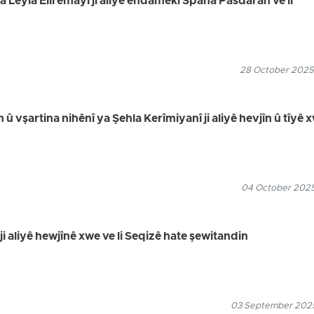
na Leyla Elîremayî ji aliyê endamekî Spaha Pasdaran ve li
28 October 2025
n û vşartina nihênî ya Şehla Kerîmiyanî ji aliyê hevjîn û tîyê 
04 October 2025
i aliyê hewjînê xwe ve li Seqizê hate şewitandin
03 September 2025