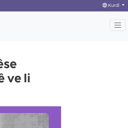
Kurdî
êse
 ve li