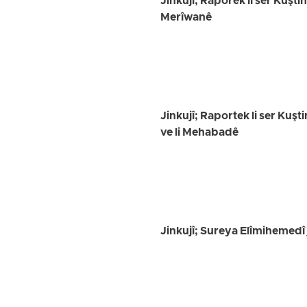
Jinkujî; Raporek li ser Kuşti
Merîwanê
Jinkujî; Raportek li ser Kuşti
ve li Mehabadê
Jinkujî; Sureya Elîmihemedî j