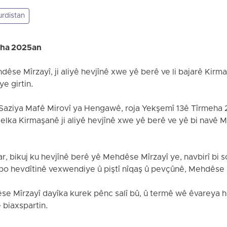
urdistan
eha 2025an
êse Mîrzayî, ji aliyê hevjînê xwe yê berê ve li bajarê Kirmaş
ye girtin.
i Saziya Mafê Mirovî ya Hengawê, roja Yekşemî 13ê Tîrmeha 2
elka Kirmaşanê ji aliyê hevjînê xwe yê berê ve yê bi navê
r, bikuj ku hevjînê berê yê Mehdêse Mîrzayî ye, navbirî bi s
, bo hevdîtinê vexwendiye û piştî nîqaş û pevçûnê, Mehdêse 
se Mîrzayî dayîka kurek pênc salî bû, û termê wê êvareya h
 biaxspartin.