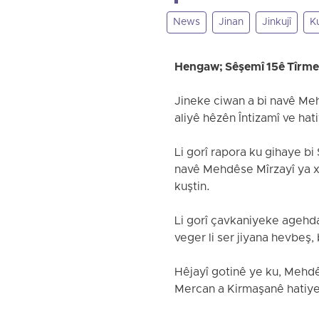
News
Jinan
Jinkujî
K
Hengaw; Sêşemî 15ê Tîrm
Jineke ciwan a bi navê Mehd
aliyê hêzên Întizamî ve hati
Li gorî rapora ku gihaye b
navê Mehdêse Mîrzayî ya x
kuştin.
Li gorî çavkaniyeke agehda
veger li ser jiyana hevbeş
Hêjayî gotinê ye ku, Mehdê
Mercan a Kirmaşanê hatiye