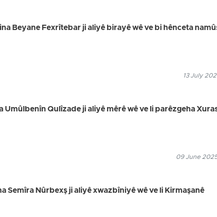
tina Beyane Fexrîtebar ji aliyê birayê wê ve bi hênceta namû
13 July 202
ina Umûlbenîn Qulîzade ji aliyê mêrê wê ve li parêzgeha Xur
09 June 2025
tina Semîra Nûrbexş ji aliyê xwazbîniyê wê ve li Kirmaşanê