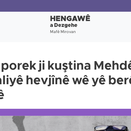
HENGAWÊ
a Dezgehe
Mafê Mirovan
Raporek ji kuştina Mehd
 aliyê hevjînê wê yê berê
ê