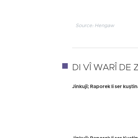
Source:
Hengaw
DI VÎ WARÎ DE
Jinkujî; Raporek li ser kuştin