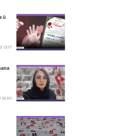
s û
5 13:17
asana
 16:50