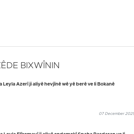
 ZÊDE BIXWÎNIN
a Leyla Azerî ji aliyê hevjînê wê yê berê ve li Bokanê
07 December 2025