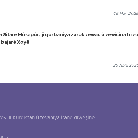
05 May 2025
na Sitare Mûsapûr, ji qurbaniya zarok zewac û zewicîna bi zor
i bajarê Xoyê
25 April 202
 li Kurdistan û tevahiya Îranê diweşîne
e.V.