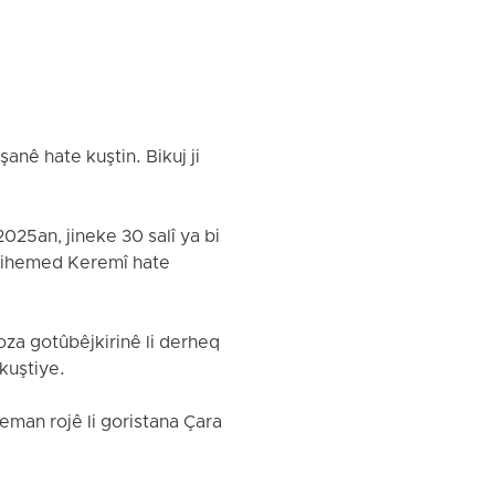
anê hate kuştin. Bikuj ji
025an, jineke 30 salî ya bi
 Mihemed Keremî hate
oza gotûbêjkirinê li derheq
kuştiye.
eman rojê li goristana Çara