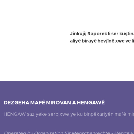
Jinkujî; Raporek li ser kuşti
aliyê birayê hevjînê xwe ve l
DEZGEHA MAFÊ MIROVAN A HENGAWÊ
HENGAW saziyeke serbixwe ye ku binpêkariyên mafê mirovî
Operated by Organisation für Menschenrechte - Hengaw 