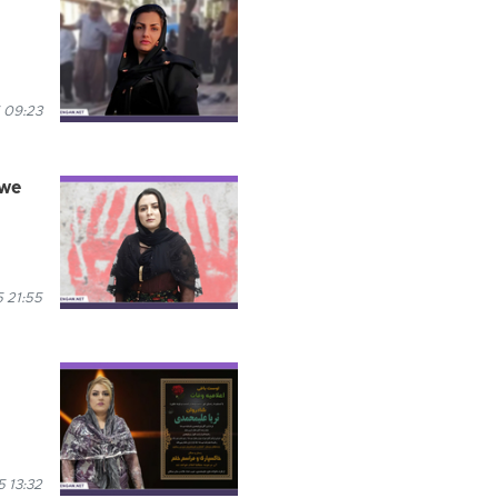
 09:23
xwe
 21:55
 13:32