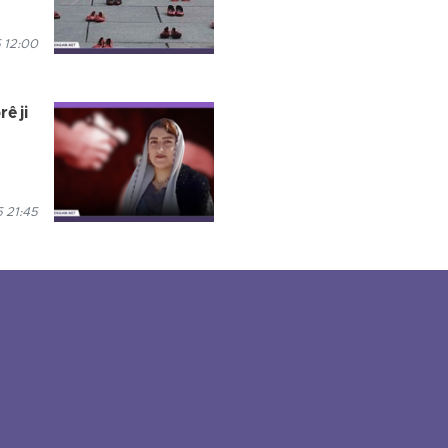
 12:00
ê ji
5 21:45