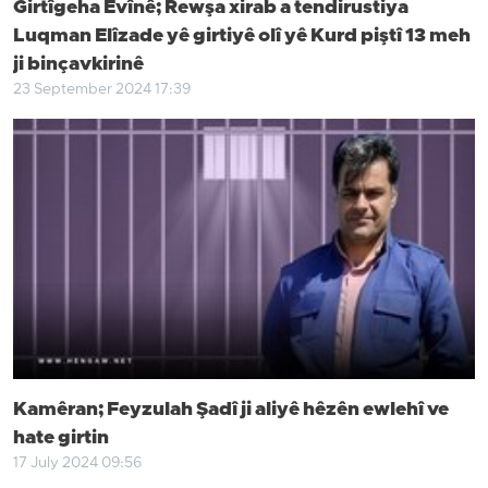
Girtîgeha Êvînê; Rewşa xirab a tendirustiya
Luqman Elîzade yê girtiyê olî yê Kurd piştî 13 meh
ji binçavkirinê
23 September 2024 17:39
Kamêran; Feyzulah Şadî ji aliyê hêzên ewlehî ve
hate girtin
17 July 2024 09:56