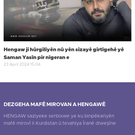
Hengaw ji hûrgiliyên nû yên sizayê girtîgehê yê
Saman Yasîn pir nîgeran e
23 April 2024 15:04
DEZGEHA MAFÊ MIROVAN A HENGAWÊ
HENGAW saziyeke serbixwe ye ku binpêkariyên
mafê mirovî li Kurdistan û tevahiya Îranê diweşîne