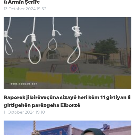
û Armîn Şerîfe
13 October 2024 19:32
Raporek ji birêveçûna sizayê herî kêm 11 girtiyan li
girtîgehên parêzgeha Elborzê
11 October 2024 19:10