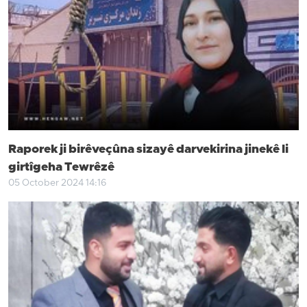
Raporek ji birêveçûna sizayê darvekirina jinekê li
girtîgeha Tewrêzê
05 October 2024 14:16