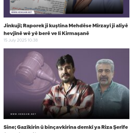
Jinkujî; Raporek ji kuştina Mehdêse Mîrzayî ji aliyê
hevjînê wê yê berê ve li Kirmaşanê
15 July 2025 10:38
Sine; Gazîkirin û binçavkirina demkî ya Riza Şerîfe