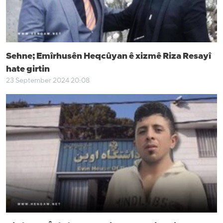
Sehne; Emîrhusên Heqcûyan ê xizmê Riza Resayî
hate girtin
23 September 2024 20:08