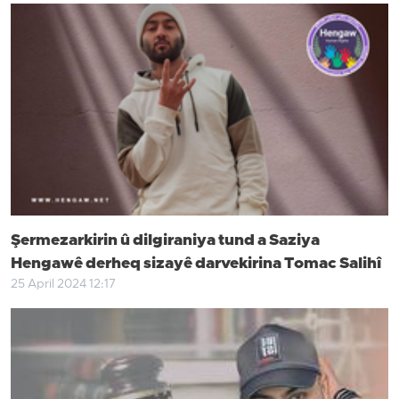
Şermezarkirin û dilgiraniya tund a Saziya
Hengawê derheq sizayê darvekirina Tomac Salihî
25 April 2024 12:17