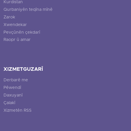
Kurdistan
Qurbaniyên teqîna mînê
Zarok
Xwendekar
Pevçûnên çekdarî
Raopr û amar
XIZMETGUZARÎ
Derbarê me
Pêwendî
Daxuyanî
Çalakî
Xizmetên RSS