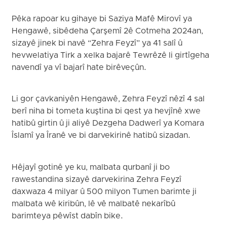
Pêka rapoar ku gihaye bi Saziya Mafê Mirovî ya
Hengawê, sibêdeha Çarşemî 2ê Cotmeha 2024an,
sizayê jinek bi navê “Zehra Feyzî” ya 41 salî û
hevwelatiya Tirk a xelka bajarê Tewrêzê li girtîgeha
navendî ya vî bajarî hate birêveçûn.
Li gor çavkaniyên Hengawê, Zehra Feyzî nêzî 4 sal
berî niha bi tometa kuştina bi qest ya hevjînê xwe
hatibû girtin û ji aliyê Dezgeha Dadwerî ya Komara
Îslamî ya Îranê ve bi darvekirinê hatibû sizadan.
Hêjayî gotinê ye ku, malbata qurbanî ji bo
rawestandina sizayê darvekirina Zehra Feyzî
daxwaza 4 milyar û 500 milyon Tumen barimte ji
malbata wê kiribûn, lê vê malbatê nekarîbû
barimteya pêwîst dabîn bike.