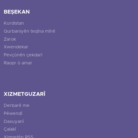
BEŞEKAN
Kurdistan
Qurbaniyên teqîna mînê
Zarok
Xwendekar
Pevçûnên çekdarî
Raopr û amar
XIZMETGUZARÎ
Derbarê me
Pêwendî
Daxuyanî
Çalakî
Xizmetên RSS