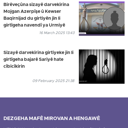
Birêveçûna sizayê darvekirina
Mojgan Azerpîşe û Kewser
Baqirnijad du girtiyên jin li
girtîgeha navendî ya Urmiyê
16 March 2025 13:43
Sizayê darvekirina girtiyeke jin li
girtîgeha bajarê Sariyê hate
cîbicîkirin
09 February 2025 21:38
DEZGEHA MAFÊ MIROVAN A HENGAWÊ