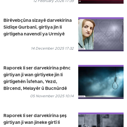
12 February 2026 17:39
Birêvebçûna sizayê darvekirina
Sidîqe Qurbanî, girtiya jin li
girtîgeha navendî ya Urmiyê
14 December 2025 17:32
Raporek li ser darvekirina pênc
girtiyan ji wan girtiyeke jin li
girtîgehên Îsfehan, Yezd,
Bîrcend, Melayêr û Bucnûrdê
05 November 2025 10:14
Raporek li ser darvekirina şeş
girtiyan ji wan jineke girtî li