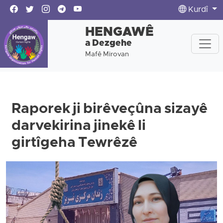
Kurdî
HENGAWÊ
a Dezgehe
Mafê Mirovan
Raporek ji birêveçûna sizayê
darvekirina jinekê li
girtîgeha Tewrêzê