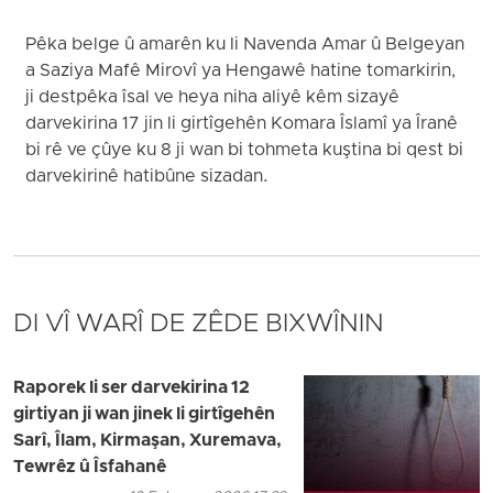
Pêka belge û amarên ku li Navenda Amar û Belgeyan
a Saziya Mafê Mirovî ya Hengawê hatine tomarkirin,
ji destpêka îsal ve heya niha aliyê kêm sizayê
darvekirina 17 jin li girtîgehên Komara Îslamî ya Îranê
bi rê ve çûye ku 8 ji wan bi tohmeta kuştina bi qest bi
darvekirinê hatibûne sizadan.
DI VÎ WARÎ DE ZÊDE BIXWÎNIN
Raporek li ser darvekirina 12
girtiyan ji wan jinek li girtîgehên
Sarî, Îlam, Kirmaşan, Xuremava,
Tewrêz û Îsfahanê