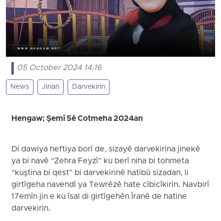
05 October 2024 14:16
News
Jinan
Darvekirin
Hengaw; Şemî 5ê Cotmeha 2024an
Di dawiya heftiya borî de, sizayê darvekirina jinekê
ya bi navê “Zehra Feyzî” ku berî niha bi tohmeta
“kuştina bi qest” bi darvekirinê hatibû sizadan, li
girtîgeha navendî ya Tewrêzê hate cîbicîkirin. Navbirî
17emîn jin e ku îsal di girtîgehên Îranê de hatine
darvekirin.