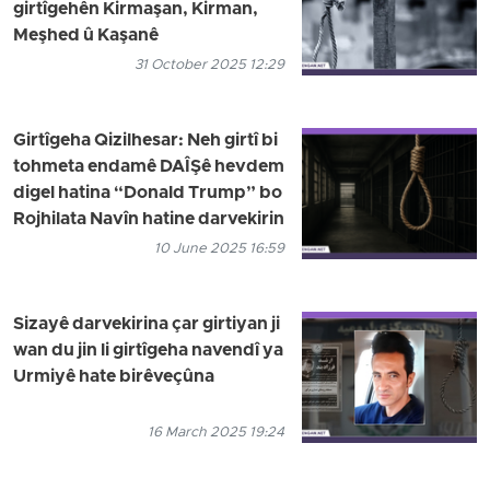
girtîgehên Kirmaşan, Kirman,
Meşhed û Kaşanê
31 October 2025 12:29
Girtîgeha Qizilhesar: Neh girtî bi
tohmeta endamê DAÎŞê hevdem
digel hatina “Donald Trump” bo
Rojhilata Navîn hatine darvekirin
10 June 2025 16:59
Sizayê darvekirina çar girtiyan ji
wan du jin li girtîgeha navendî ya
Urmiyê hate birêveçûna
16 March 2025 19:24