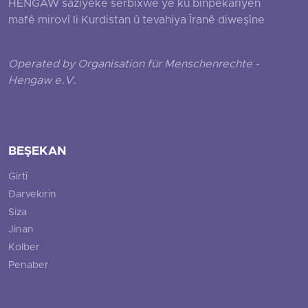
HENGAW saziyeke serbixwe ye ku binpêkariyên
mafê mirovî li Kurdistan û tevahiya Îranê diweşîne
Operated by Organisation für Menschenrechte -
Hengaw e.V.
BEŞEKAN
Girtî
Darvekirin
Siza
Jinan
Kolber
Penaber