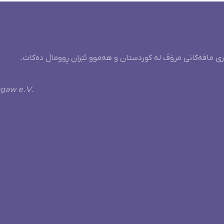
ری مافەکانی مرۆڤ لە کوردستان و هەموو ئێران ڕووماڵ دەکات.
ngaw e.V.