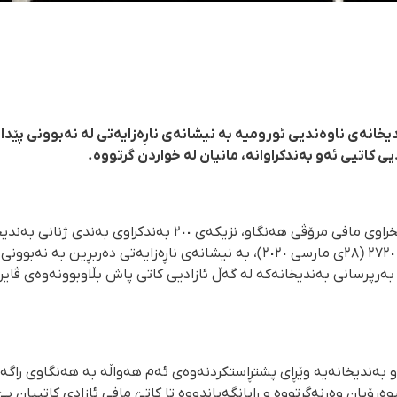
ندیخانەی ناوەندیی ئورومیە بە نیشانەی ناڕەزایەتی لە نەبوونی پێ
ی کاتیی ئەو بەندکراوانە، مانیان لە خواردن گرتووە.
بە پێی راپۆرتی گەیشتوو بە رێکخراوی مافی مرۆڤی هەنگاو، نزیکەی ٠
رۆژی شەممەوە ٩ی خاکەلێوەی ٢٧٢٠ (٢٨ی مارسی ٢٠٢٠)، بە نیشانەی ناڕەزایەتی
بەرپرسانی بەندیخانەکە لە گەڵ ئازادیی کاتی پاش بڵاوبوونەوەی ڤایر
و بەندیخانەیە وێڕای پشتڕاستکردنەوەی ئەم هەواڵە بە هەنگاوی راگەی
وەڕۆیان وەرنەگرتووە و رایانگەیاندووە تا کاتێ مافی ئازادی کاتییان پێ