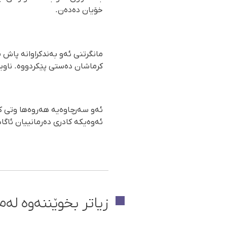
خۆیان دەدەن.
مانگرتنی ئەو بەندکراوانە پاش م
کرماشان دەستی پێکردووە. ناوبر
ئەو سەرچاوەیە هەروەها وتی کە
ئەوەیکە کادری دەرمانییان ئاگاد
زیاتر بخوێننەوە لەم 