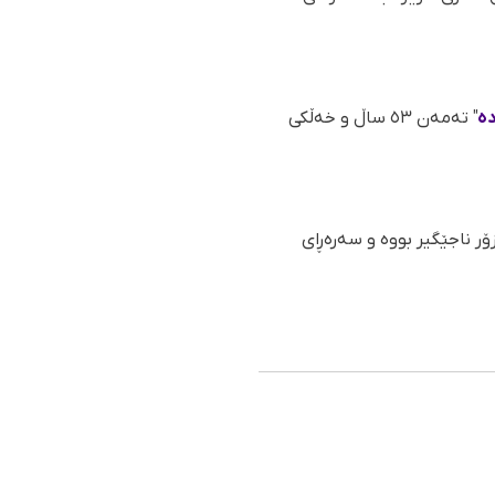
دە
" تەمەن ٥٣ ساڵ و خەڵکی
 ناجێگیر بووە و سەرەڕای