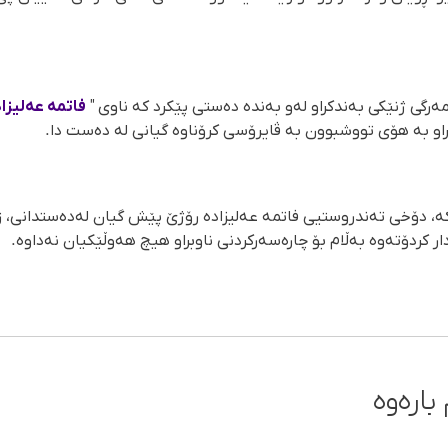
ەرگی ژنێکی بەندکراو لەو بەندە دەستی پێکرد کە ناوی "
فاتمە عەلیزا
او بە هۆی تووشبوون بە ڤایرۆسی کرۆناوە گیانی لە دەست دا.
، دۆخی تەندروستیی فاتمە عەلیزادە رۆژێ پێش گیان لەدەستدانی، زۆر
ار کردۆتەوە بەڵام بۆ چارەسەرکردنی ناوبراو هیچ هەوڵێکیان نەداوە.
بارەوە