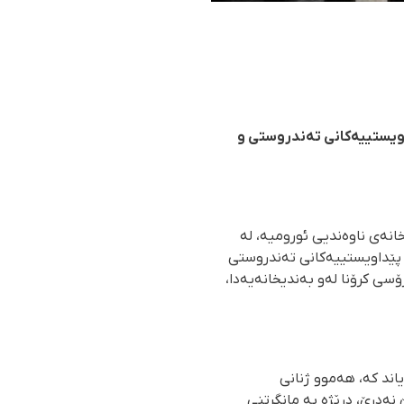
داویستییەکانی تەندروستی و
٢٠ بەندکراوی بەندی ژنانی بەندیخانەی ناوەندیی ئورومیە، لە
 دەربڕین بە نەبوونی پێداویستییەکانی تەندروستی
ۆسی کرۆنا لەو بەندیخانەیەدا،
اند کە، هەموو ژنانی
 نەدرێ، درێژە بە مانگرتنی