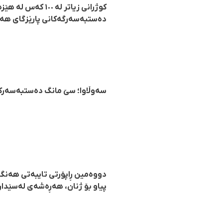
کوژرانی زیاتر لە
دەستبەسەرگەکانی پارێزگای هە
سەوڵاوا؛ سێ مانگ دەستبەسەرکر
دووەمین ڕاپۆرتی تایبەتی هەنگا
پیاو بۆ ژنان، هەڕەشەی لەسێدارە