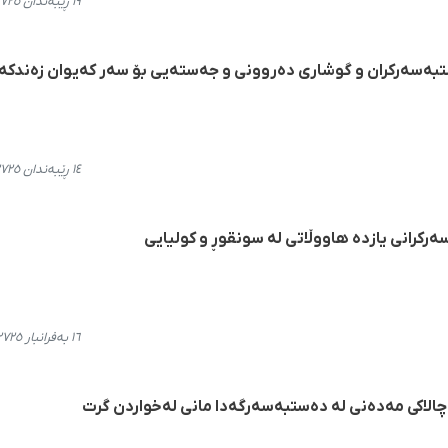
١٩ ڕێبەندان ٢٧٢٥، ٢٢:٤٩
بەسەركران و گوشاری دەروونی و جەستەیی بۆ سەر كەیوان زەندكە
١٤ ڕێبەندان ٢٧٢٥، ١٧:٤٧
سەرکرانی یازدە هاووڵاتی لە سونقوڕ و کولیایی
١٦ بەفرانبار ٢٧٢٥، ٢٠:٥٣
 چالاکی مەدەنی لە دەستبەسەرگەدا مانی لەخواردن گرت