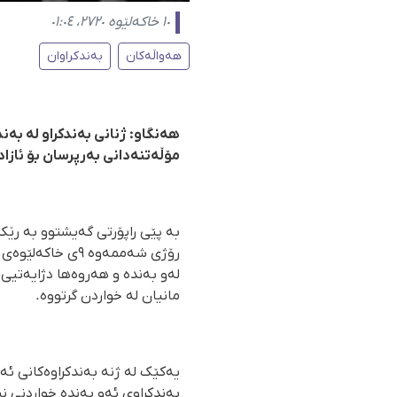
١٠ خاکەلێوە ٢٧٢٠، ٠١:٠٤
هەواڵەکان
بەندکراوان
هەنگاو: ژنانی بەندکراو لە بە
مۆڵەتنەدانی بەرپرسان بۆ ئازادی
لەو بەندە و هەروەها دژایەتیی 
مانیان لە خواردن گرتووە.
یەکێک لە ژنە بەندکراوەکانی ئە
بەندکراوی ئەو بەندە خواردنی نی