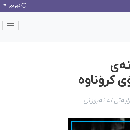
كوردی
خانەی
ی کرۆناوە
ایەتی لە نەبوونی