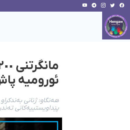
ئورومیە پاش
هەنگاو: ژنانی بەندکراو
پێداویستییەکانی تەندر