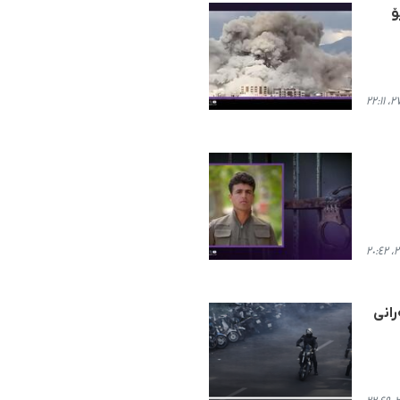
ۆ
رانی