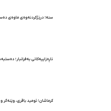
سنە؛ درێژكردنەوەی ماوەی دەست
ناڕەزاییەکانی بەفرانبار؛ دەستبە
کرماشان؛ ئومید باقری، وێنەگر و