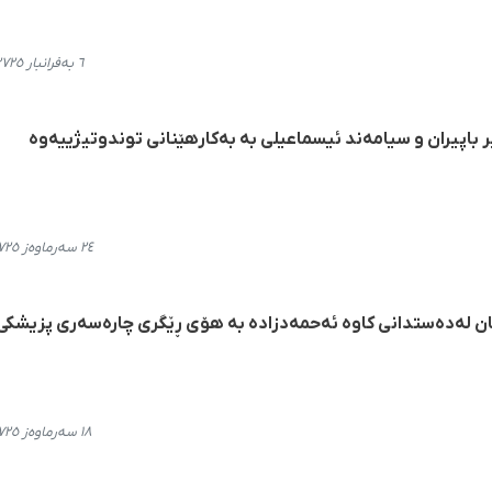
٦ بەفرانبار ٢٧٢٥، ١٤:٣٥
 باپیران و سیامەند ئیسماعیلی بە بەکارھێنانی توندوتیژییەوە
٢٤ سەرماوەز ٢٧٢٥، ٢٠:١٧
یان لەدەستدانی کاوە ئەحمەدزادە بە هۆی ڕێگری چارەسەری پزیشکی
١٨ سەرماوەز ٢٧٢٥، ٢٠:٤٠