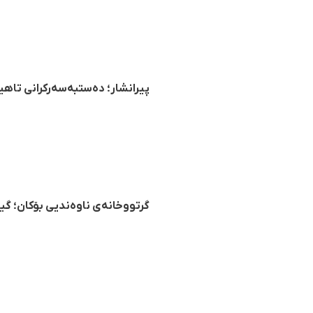
پیرانشار؛ دەستبەسەرکرانی تاهیر
گرتووخانەی ناوەندیی بۆکان؛ گ