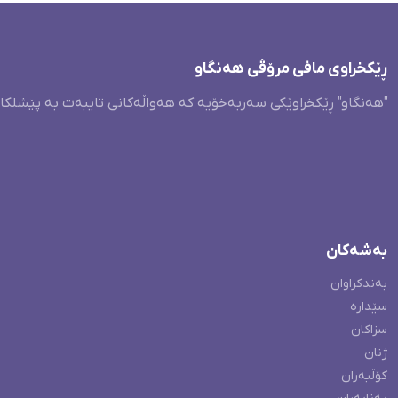
ڕێکخراوی مافی مرۆڤی هەنگاو
"هەنگاو" ڕێکخراوێکی سەربەخۆیە کە هەواڵەکانی تایبەت بە پێشلکا
بەشەکان
بەندکراوان
سێدارە
سزاکان
ژنان
کۆڵبەران