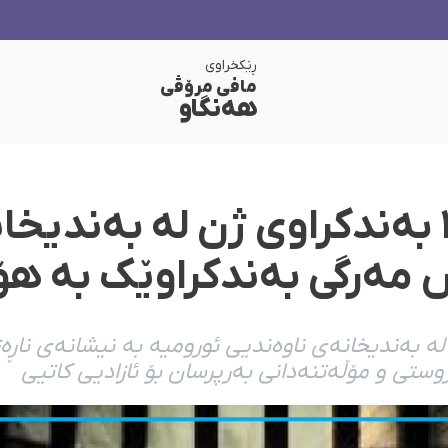
ڕێکخراوی
مافی مرۆڤی
هەنگاو
مانگرتنی ٢٠٠ بەندکراوی ژن لە بەندی
 مەرگی بەندکراوێک بە هۆ
 لە بەندیخانەی ناوەندیی ئورومیە بە نیشانەی ناڕەز
وستی و مۆڵەتنەدانی بەرپرسان بۆ ئازادیی کاتیی