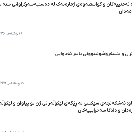
 ١٠٠ کەس لە هێزە ئەمنییەکان و گواستنەوەی ژمارەیەک لە دەستبەسەرکراوانی سنە ب
مەدان
٢١ ڕەشەمە ٢٧٢٥، ٢٢:١١
ان و بێسەروشوێنبوونی یاسر ئەدوایی
٢٠ ڕێبەندان ٢٧٢٥، ٢٠:٤٢
و: ئەشکەنجەی سێکسی لە ڕێگەی لێکۆڵەرانی ژن بۆ پیاوان و لێکۆڵە
دان و دادگا سەحرایییەکان