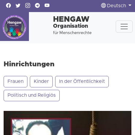
Deutsch
HENGAW
Organisation
für Menschenrechte
Hinrichtungen
Frauen
Kinder
In der Öffentlichkeit
Politisch und Religiös