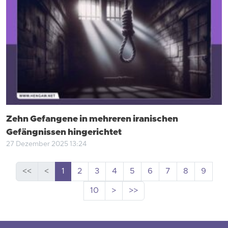
Zehn Gefangene in mehreren iranischen
Gefängnissen hingerichtet
27 Dezember 2025 13:24
<<
<
1
2
3
4
5
6
7
8
9
10
>
>>