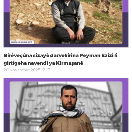
Birêveçûna sizayê darvekirina Peyman Ezîzî li
girtîgeha navendî ya Kirmaşanê
20 November 2025 12:17