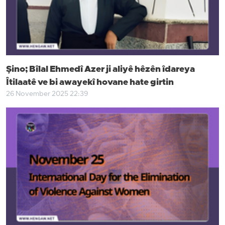
Şino; Bîlal Ehmedî Azer ji aliyê hêzên îdareya
Îtilaatê ve bi awayekî hovane hate girtin
26 November 2025 22:39