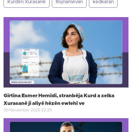
Kurdên Xurasanê
Rojnamevan
kedkaran
Girtina Esmer Hemîdî, stranbêja Kurd a xelka
Xurasanê ji aliyê hêzên ewlehî ve
30 November 2025 22:29