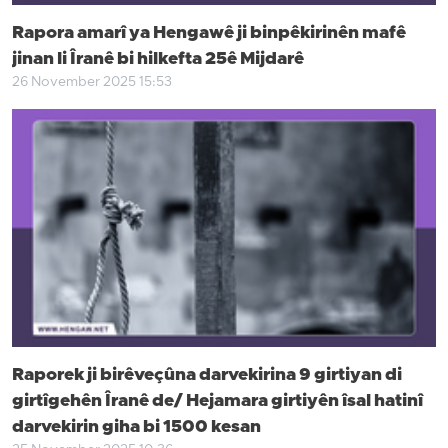
Rapora amarî ya Hengawê ji binpêkirinên mafê
jinan li Îranê bi hilkefta 25ê Mijdarê
26 November 2025 15:53
Raporek ji birêveçûna darvekirina 9 girtiyan di
girtîgehên Îranê de/ Hejamara girtiyên îsal hatinî
darvekirin giha bi 1500 kesan