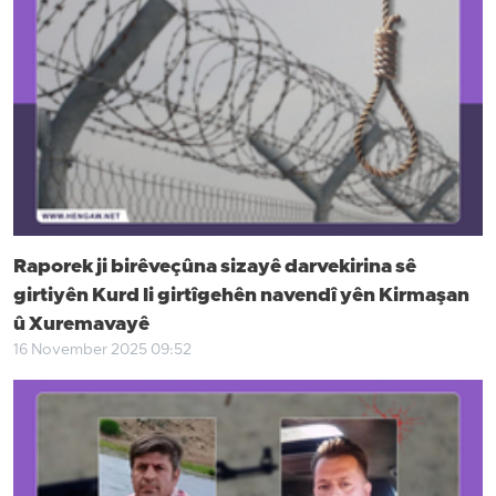
Raporek ji birêveçûna sizayê darvekirina sê
girtiyên Kurd li girtîgehên navendî yên Kirmaşan
û Xuremavayê
16 November 2025 09:52