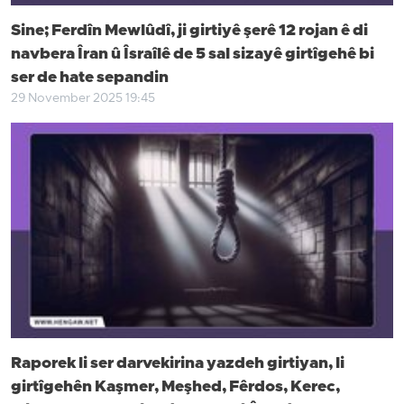
Sine; Ferdîn Mewlûdî, ji girtiyê şerê 12 rojan ê di
navbera Îran û Îsraîlê de 5 sal sizayê girtîgehê bi
ser de hate sepandin
29 November 2025 19:45
Raporek li ser darvekirina yazdeh girtiyan, li
girtîgehên Kaşmer, Meşhed, Fêrdos, Kerec,