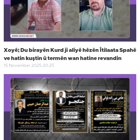
Xoyê; Du birayên Kurd ji aliyê hêzên Îtilaata Spahê
ve hatin kuştin û termên wan hatine revandin
15 November 2025 20:25