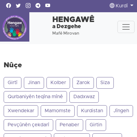
Kurdî
HENGAWÊ
a Dezgehe
Mafê Mirovan
Nûçe
Girtî
Jinan
Kolber
Zarok
Siza
Qurbaniyên teqîna mînê
Dadxwaz
Xwendekar
Mamomste
Kurdistan
Jîngeh
Pevçûnên çekdarî
Penaber
Girtin