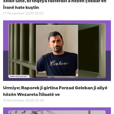
xelkê Sine, bi teqeya rasterast a hêzên çekdar ên
Îranê hate kuştin
17 November 2025 18:00
Urmiye; Raporek ji girtina Ferzad Geleban ji aliyê
hêzên Wezareta Îtilaatê ve
16 November 2025 23:26