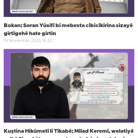
Bokan; Soran Yûsifî bi mebesta cîbicîkirina sizayê
girtîgehê hate girtin
19 November 2025 16:22
Kuştina Hikûmetî li Tîkabê; Mîlad Keremî, welatiyê