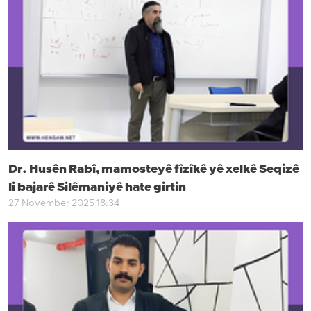
Dr. Husên Rabî, mamosteyê fîzîkê yê xelkê Seqizê
li bajarê Silêmaniyê hate girtin
27 November 2025 18:34