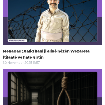
Mehabad; Xalid Îlahî ji aliyê hêzên Wezareta
Îtilaatê ve hate girtin
30 November 2025 11:57