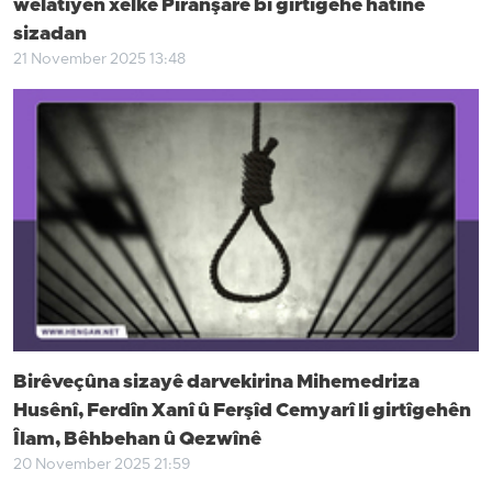
welatiyên xelkê Pîranşarê bi girtîgehê hatine
sizadan
21 November 2025 13:48
Birêveçûna sizayê darvekirina Mihemedriza
Husênî, Ferdîn Xanî û Ferşîd Cemyarî li girtîgehên
Îlam, Bêhbehan û Qezwînê
20 November 2025 21:59