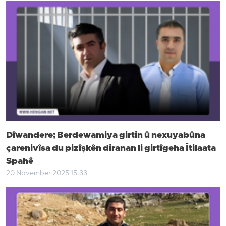
Dîwandere; Berdewamiya girtin û nexuyabûna
çarenivîsa du pizîşkên diranan li girtîgeha Îtilaata
Spahê
20 November 2025 15:33