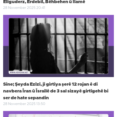
Elîguderz, Erdebîl, Bêhbehen û Îlamê
28 November 2025 20:41
Sine; Şeyda Ezîzî, ji girtiya şerê 12 rojan ê di
navbera Îran û Îsraîlê de 3 sal sizayê girtîgehê bi
ser de hate sepandin
28 November 2025 13:50