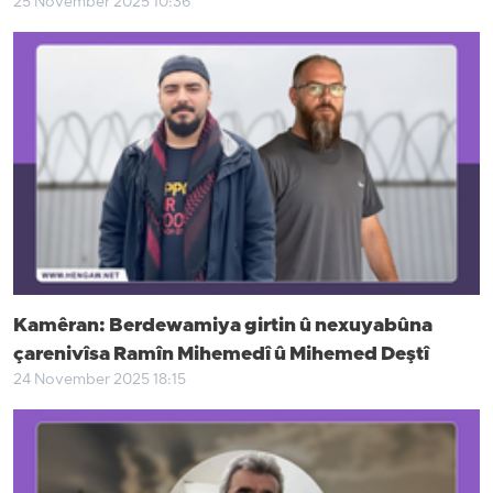
25 November 2025 10:36
Kamêran: Berdewamiya girtin û nexuyabûna
çarenivîsa Ramîn Mihemedî û Mihemed Deştî
24 November 2025 18:15