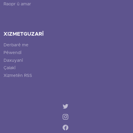
Raopr û amar
XIZMETGUZARÎ
Derbarê me
Pêwendî
Daxuyanî
Çalakî
Xizmetên RSS