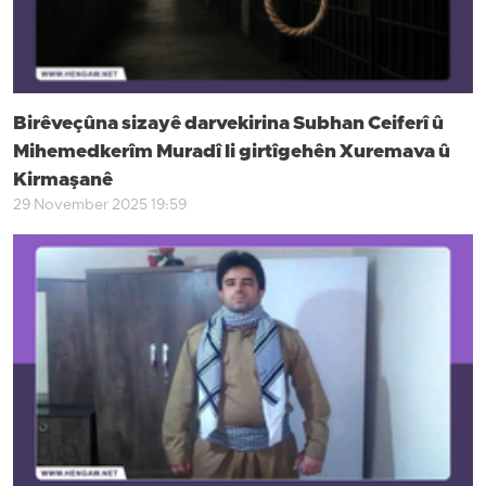
Birêveçûna sizayê darvekirina Subhan Ceiferî û
Mihemedkerîm Muradî li girtîgehên Xuremava û
Kirmaşanê
29 November 2025 19:59