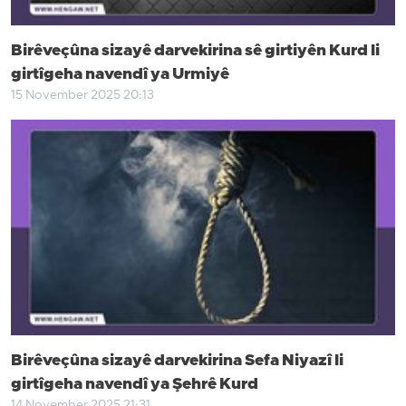
Birêveçûna sizayê darvekirina sê girtiyên Kurd li
girtîgeha navendî ya Urmiyê
15 November 2025 20:13
Birêveçûna sizayê darvekirina Sefa Niyazî li
girtîgeha navendî ya Şehrê Kurd
14 November 2025 21:31