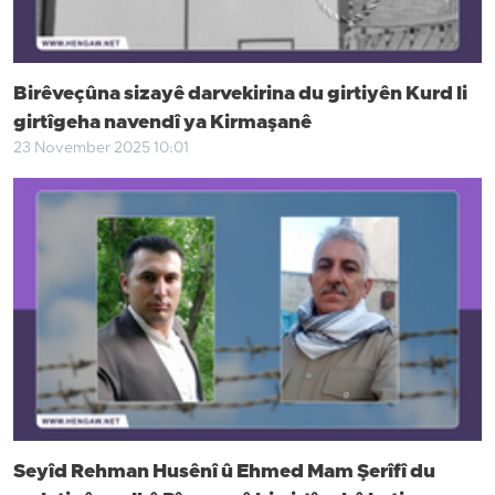
Birêveçûna sizayê darvekirina du girtiyên Kurd li
girtîgeha navendî ya Kirmaşanê
23 November 2025 10:01
Seyîd Rehman Husênî û Ehmed Mam Şerîfî du