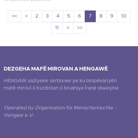
<<
<
2
3
4
5
6
7
8
9
10
11
>
>>
DEZGEHA MAFÊ MIROVAN A HENGAWÊ
HENGAW saziyeke serbixwe ye ku binpêkariyên
mafê mirovî li Kurdistan û tevahiya Îranê diweşîne
Operated by Organisation für Menschenrechte -
Hengaw e.V.