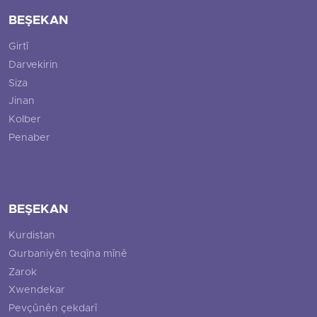
BEŞEKAN
Girtî
Darvekirin
Siza
Jinan
Kolber
Penaber
BEŞEKAN
Kurdistan
Qurbaniyên teqîna mînê
Zarok
Xwendekar
Pevçûnên çekdarî