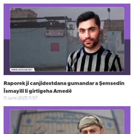
Raporek ji canjidestdana gumandar a Şemsedîn
Îsmayîlî li girtîgeha Amedê
11 June 2025 11:57