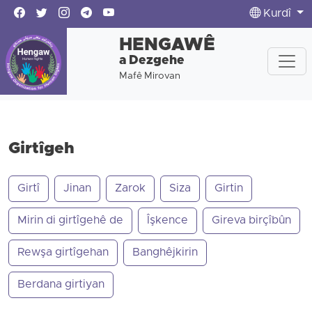
Kurdî
HENGAWÊ
a Dezgehe
Mafê Mirovan
Girtîgeh
Girtî
Jinan
Zarok
Siza
Girtin
Mirin di girtîgehê de
Îşkence
Gireva birçîbûn
Rewşa girtîgehan
Banghêjkirin
Berdana girtiyan