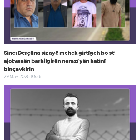
Sine; Derçûna sizayê mehek girtîgeh bo sê
ajotvanên barhilgirên nerazî yên hatinî
binçavkirin
29 May 2025 10:36