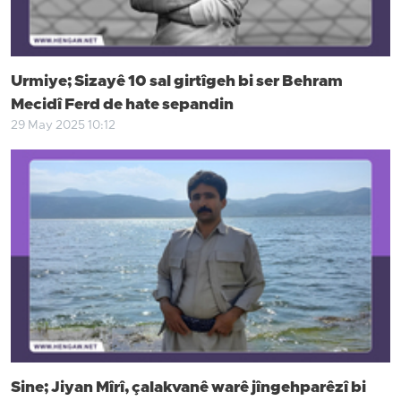
Urmiye; Sizayê 10 sal girtîgeh bi ser Behram
Mecidî Ferd de hate sepandin
29 May 2025 10:12
Sine; Jiyan Mîrî, çalakvanê warê jîngehparêzî bi