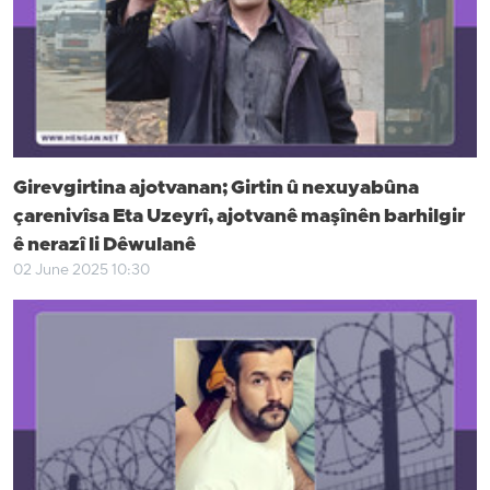
Girevgirtina ajotvanan; Girtin û nexuyabûna
çarenivîsa Eta Uzeyrî, ajotvanê maşînên barhilgir
ê nerazî li Dêwulanê
02 June 2025 10:30