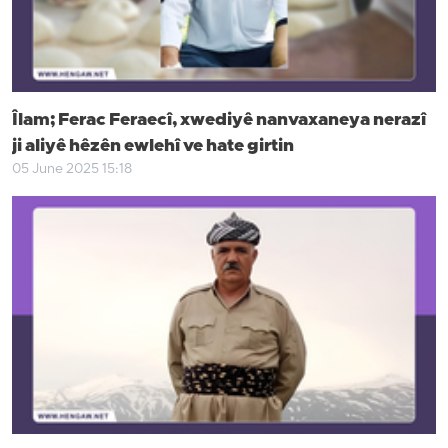
Îlam; Ferac Feraecî, xwediyê nanvaxaneya nerazî
ji aliyê hêzên ewlehî ve hate girtin
05 June 2025 15:18