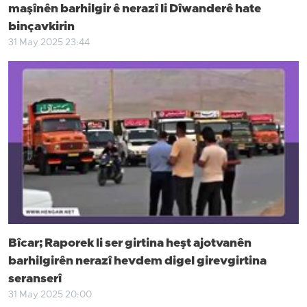
maşînên barhilgir ê nerazî li Dîwanderê hate
binçavkirin
31 May 2025 23:44
Bîcar; Raporek li ser girtina heşt ajotvanên
barhilgirên nerazî hevdem digel girevgirtina
seranserî
31 May 2025 20:00