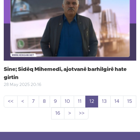
Sine; Sidêq Mihemedî, ajotvanê barhilgirê hate
girtin
28 May 2025 20:16
<<
<
7
8
9
10
11
12
13
14
15
16
>
>>