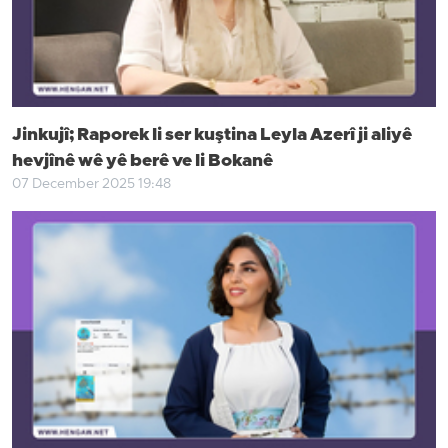
Jinkujî; Raporek li ser kuştina Leyla Azerî ji aliyê
hevjînê wê yê berê ve li Bokanê
07 December 2025 19:48