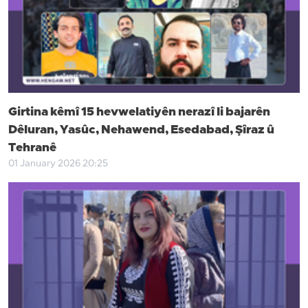
Girtina kêmî 15 hevwelatiyên nerazî li bajarên
Dêluran, Yasûc, Nehawend, Esedabad, Şîraz û
Tehranê
01 January 2026 20:25