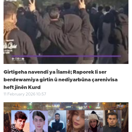
Girtîgeha navendî ya Îlamê; Raporek li ser
berdewamiya girtin û nediyarbûna çarenivîsa
heft jinên Kurd
11 February 2026 10:57