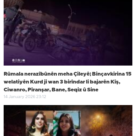
Rûmala nerazîbûnên meha Çileyê; Binçavkirina 15
welatiyên Kurd ji wan 3 birîndar li bajarên Kîş,
Ciwanro, Pîranşar, Bane, Seqiz û Sine
14 January 2026 23:12