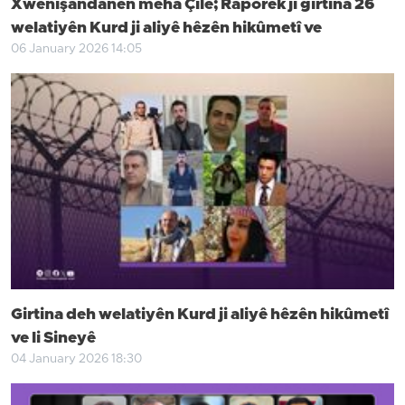
Xwenîşandanên meha Çile; Raporek ji girtina 26
welatiyên Kurd ji aliyê hêzên hikûmetî ve
06 January 2026 14:05
Girtina deh welatiyên Kurd ji aliyê hêzên hikûmetî
ve li Sineyê
04 January 2026 18:30