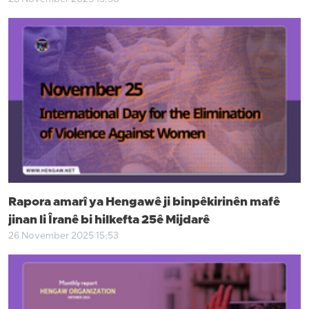
Rapora amarî ya Hengawê ji binpêkirinên mafê
jinan li Îranê bi hilkefta 25ê Mijdarê
26 November 2025 15:53