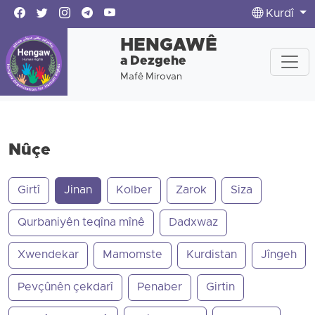
Kurdî
HENGAWÊ
a Dezgehe
Mafê Mirovan
Nûçe
Girtî
Jinan
Kolber
Zarok
Siza
Qurbaniyên teqîna mînê
Dadxwaz
Xwendekar
Mamomste
Kurdistan
Jîngeh
Pevçûnên çekdarî
Penaber
Girtin