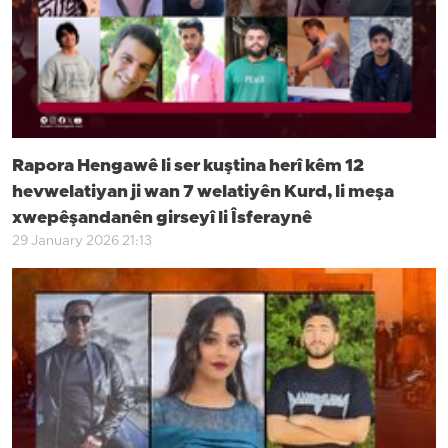
Rapora Hengawê li ser kuştina herî kêm 12
hevwelatiyan ji wan 7 welatiyên Kurd, li meşa
xwepêşandanên girseyî li Îsferaynê
29 January 2026 21:13