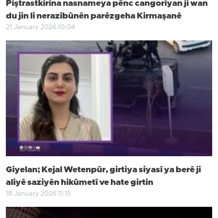
Piştrastkirina nasnameya pênc cangoriyan ji wan
du jin li nerazîbûnên parêzgeha Kirmaşanê
21 January 2026 10:04
Giyelan; Kejal Wetenpûr, girtiya siyasî ya berê ji
aliyê saziyên hikûmetî ve hate girtin
18 January 2026 11:15