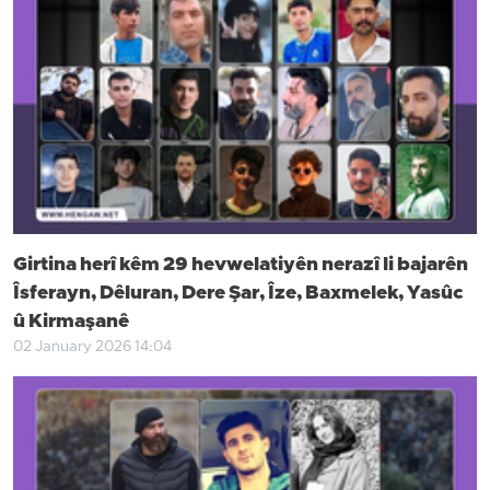
Girtina herî kêm 29 hevwelatiyên nerazî li bajarên
Îsferayn, Dêluran, Dere Şar, Îze, Baxmelek, Yasûc
û Kirmaşanê
02 January 2026 14:04