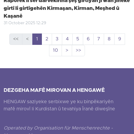
Raporek li ser darvekirina şeş girtiyan ji wan jineke
girtî li girtîgehên Kirmaşan, Kirman, Meşhed û
Kaşanê
31 October 2025 12:29
<<
<
1
2
3
4
5
6
7
8
9
10
>
>>
DEZGEHA MAFÊ MIROVAN A HENGAWÊ
HENGAW saziyeke serbixwe ye ku binpêkariyên
mafê mirovî li Kurdistan û tevahiya Îranê diweşîne
Operated by Organisation für Menschenrechte -