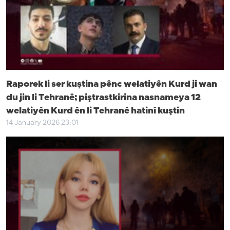
Raporek li ser kuştina pênc welatiyên Kurd ji wan
du jin li Tehranê; piştrastkirina nasnameya 12
welatiyên Kurd ên li Tehranê hatinî kuştin
14 January 2026 23:01