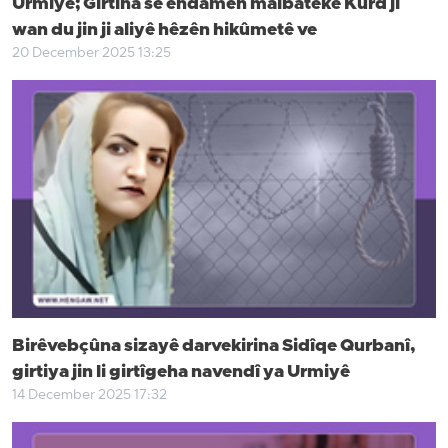
Urmiye; Girtina sê endamên malbateke Kurd ji
wan du jin ji aliyê hêzên hikûmetê ve
20 December 2025 13:25
Birêvebçûna sizayê darvekirina Sidîqe Qurbanî,
girtiya jin li girtîgeha navendî ya Urmiyê
14 December 2025 17:32