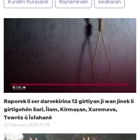
Kurdên Xurasanê
Rojnamevan
kedkaran
Raporek li ser darvekirina 12 girtiyan ji wan jinek li
girtîgehên Sarî, Îlam, Kirmaşan, Xuremava,
Tewrêz û Îsfahanê
12 February 2026 17:39