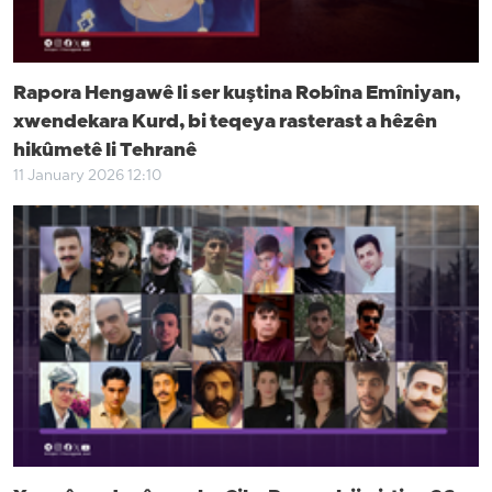
Rapora Hengawê li ser kuştina Robîna Emîniyan,
xwendekara Kurd, bi teqeya rasterast a hêzên
hikûmetê li Tehranê
11 January 2026 12:10