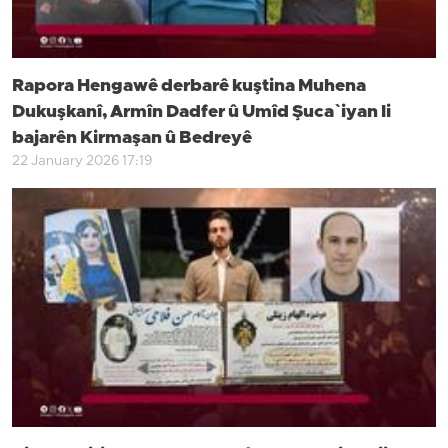
Rapora Hengawê derbarê kuştina Muhena
Dukuşkanî, Armîn Dadfer û Umîd Şuca`iyan li
bajarên Kirmaşan û Bedreyê
22 January 2026 17:19