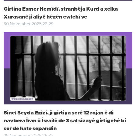
Girtina Esmer Hemîdî, stranbêja Kurd a xelka
Xurasanê ji aliyê hêzên ewlehî ve
30 November 2025 22:29
Sine; Şeyda Ezîzî, ji girtiya şerê 12 rojan ê di
navbera Îran û Îsraîlê de 3 sal sizayê girtîgehê bi
ser de hate sepandin
28 November 2025 13:50