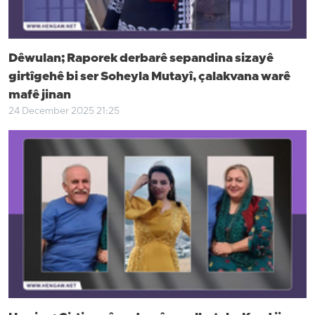
Dêwulan; Raporek derbarê sepandina sizayê
girtîgehê bi ser Soheyla Mutayî, çalakvana warê
mafê jinan
24 December 2025 21:25