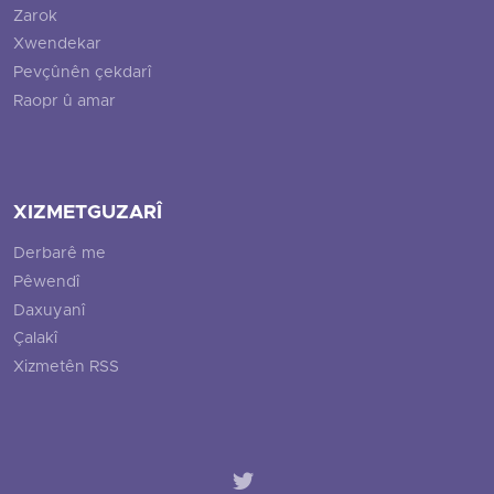
Zarok
Xwendekar
Pevçûnên çekdarî
Raopr û amar
XIZMETGUZARÎ
Derbarê me
Pêwendî
Daxuyanî
Çalakî
Xizmetên RSS