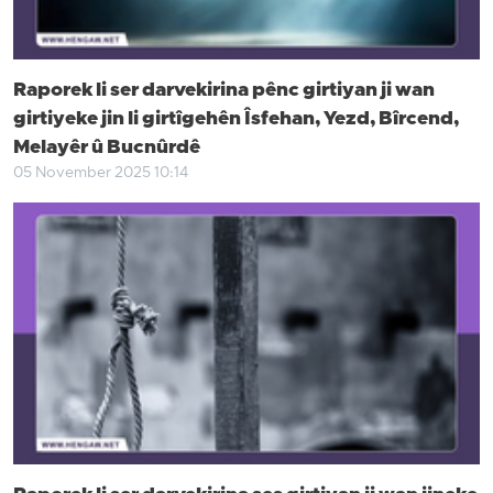
Raporek li ser darvekirina pênc girtiyan ji wan
girtiyeke jin li girtîgehên Îsfehan, Yezd, Bîrcend,
Melayêr û Bucnûrdê
05 November 2025 10:14