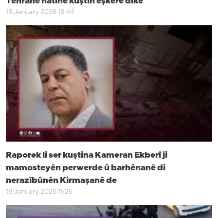
Tehranê hatine kuştin eşkere dike
18 January 2026 18:44
Raporek li ser kuştina Kameran Ekberî ji
mamosteyên perwerde û barhênanê di
nerazîbûnên Kirmaşanê de
18 January 2026 11:26