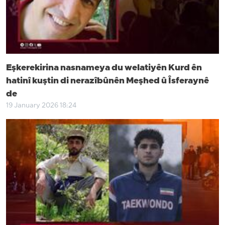
Eşkerekirina nasnameya du welatiyên Kurd ên
hatinî kuştin di nerazîbûnên Meşhed û Îsferaynê
de
19 January 2026 18:24