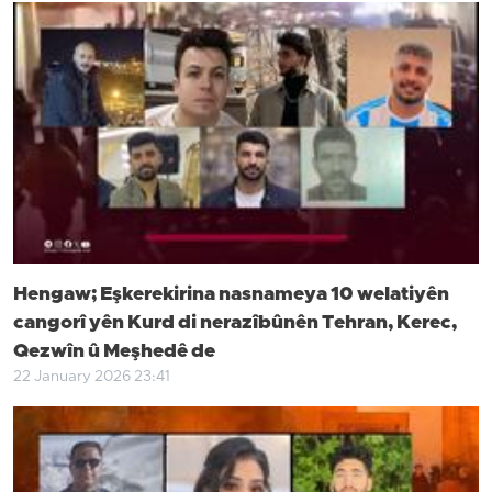
Hengaw; Eşkerekirina nasnameya 10 welatiyên
cangorî yên Kurd di nerazîbûnên Tehran, Kerec,
Qezwîn û Meşhedê de
22 January 2026 23:41