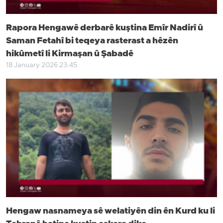
Rapora Hengawê derbarê kuştina Emîr Nadirî û
Saman Fetahî bi teqeya rasterast a hêzên
hikûmetî li Kirmaşan û Şabadê
18 January 2026 23:45
Hengaw nasnameya sê welatiyên din ên Kurd ku li