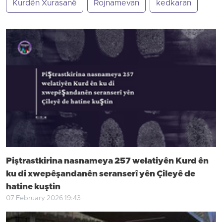
Kurdên Xurasanê
Rojnamevan
kedkaran
Piştrastkirina nasnameya 257 welatiyên Kurd ên
ku di xwepêşandanên seranserî yên Çileyê de
hatine kuştin
07 February 2026 19:43