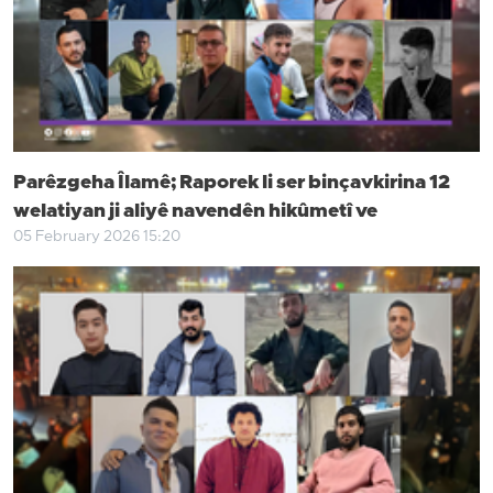
Parêzgeha Îlamê; Raporek li ser binçavkirina 12
welatiyan ji aliyê navendên hikûmetî ve
05 February 2026 15:20