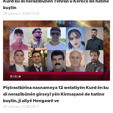
Kurd ku di nerazîbûnên Tehran û Kerecê de hatine
kuştin
24 January 2026 13:02
Piştrastkirina nasnameya 12 welatiyên Kurd ên ku
di nerazîbûnên girseyî yên Kirmaşanê de hatine
kuştin, ji aliyê Hengawê ve
23 January 2026 22:17