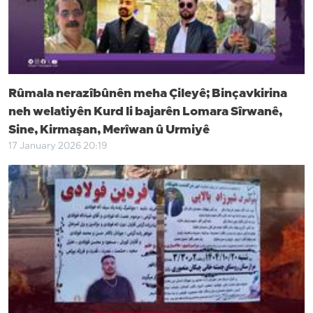
Rûmala nerazîbûnên meha Çileyê; Binçavkirina
neh welatiyên Kurd li bajarên Lomara Sîrwanê,
Sine, Kirmaşan, Merîwan û Urmiyê
17 January 2026 20:19