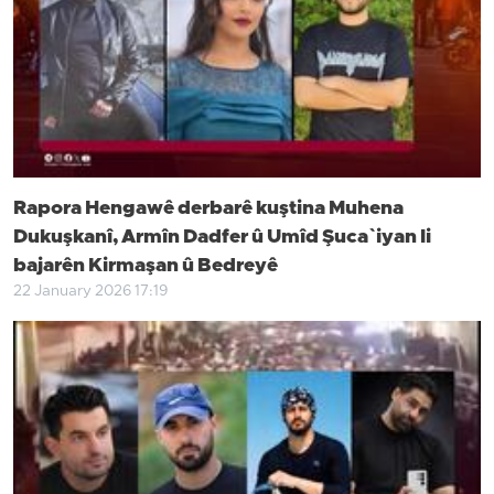
Rapora Hengawê derbarê kuştina Muhena
Dukuşkanî, Armîn Dadfer û Umîd Şuca`iyan li
bajarên Kirmaşan û Bedreyê
22 January 2026 17:19