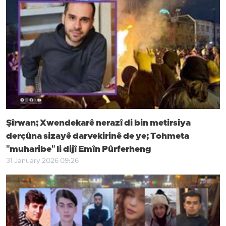
Şîrwan; Xwendekarê nerazî di bin metirsiya
derçûna sizayê darvekirinê de ye; Tohmeta
"muharibe" li dijî Emîn Pûrferheng
31 January 2026 09:26