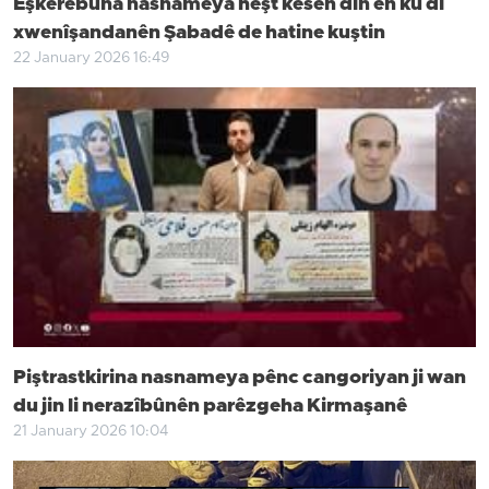
Eşkerebûna nasnameya heşt kesên din ên ku di
xwenîşandanên Şabadê de hatine kuştin
22 January 2026 16:49
Piştrastkirina nasnameya pênc cangoriyan ji wan
du jin li nerazîbûnên parêzgeha Kirmaşanê
21 January 2026 10:04