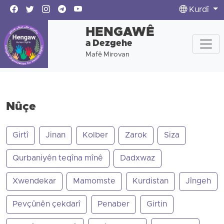
Kurdî
HENGAWÊ
a Dezgehe
Mafê Mirovan
Nûçe
Girtî
Jinan
Kolber
Zarok
Siza
Qurbaniyên teqîna mînê
Dadxwaz
Xwendekar
Mamomste
Kurdistan
Jîngeh
Pevçûnên çekdarî
Penaber
Girtin