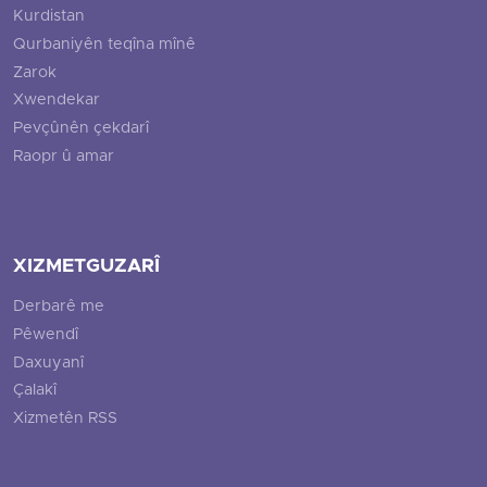
Kurdistan
Qurbaniyên teqîna mînê
Zarok
Xwendekar
Pevçûnên çekdarî
Raopr û amar
XIZMETGUZARÎ
Derbarê me
Pêwendî
Daxuyanî
Çalakî
Xizmetên RSS