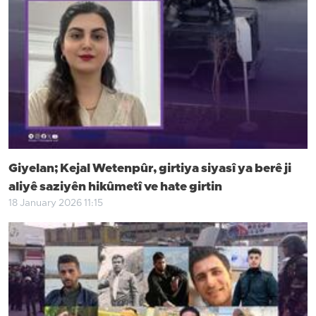
Giyelan; Kejal Wetenpûr, girtiya siyasî ya berê ji
aliyê saziyên hikûmetî ve hate girtin
18 January 2026 11:15