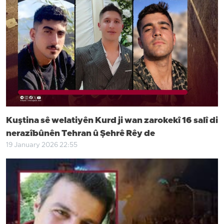
Kuştina sê welatiyên Kurd ji wan zarokekî 16 salî di
nerazîbûnên Tehran û Şehrê Rêy de
19 January 2026 22:55