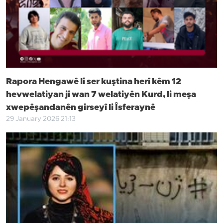
Rapora Hengawê li ser kuştina herî kêm 12
hevwelatiyan ji wan 7 welatiyên Kurd, li meşa
xwepêşandanên girseyî li Îsferaynê
29 January 2026 21:13