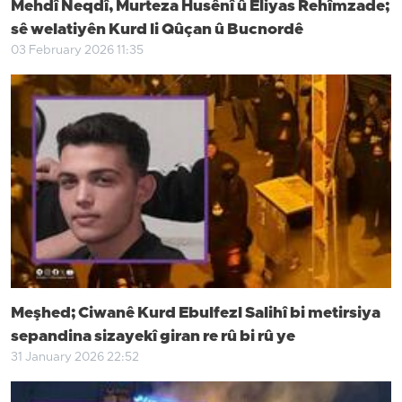
Mehdî Neqdî, Murteza Husênî û Eliyas Rehîmzade;
sê welatiyên Kurd li Qûçan û Bucnordê
03 February 2026 11:35
Meşhed; Ciwanê Kurd Ebulfezl Salihî bi metirsiya
sepandina sizayekî giran re rû bi rû ye
31 January 2026 22:52