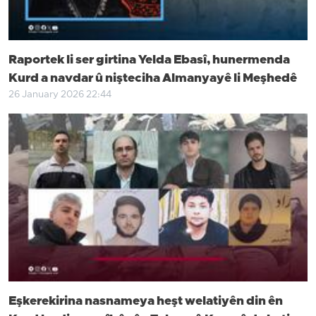
Raportek li ser girtina Yelda Ebasî, hunermenda
Kurd a navdar û nişteciha Almanyayê li Meşhedê
26 January 2026 22:44
Eşkerekirina nasnameya heşt welatiyên din ên