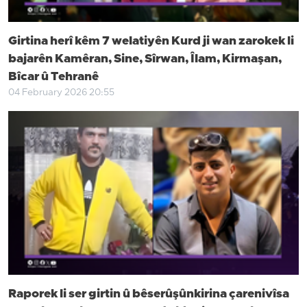
Girtina herî kêm 7 welatiyên Kurd ji wan zarokek li
bajarên Kamêran, Sine, Sîrwan, Îlam, Kirmaşan,
Bîcar û Tehranê
04 February 2026 20:55
Raporek li ser girtin û bêserûşûnkirina çarenivîsa