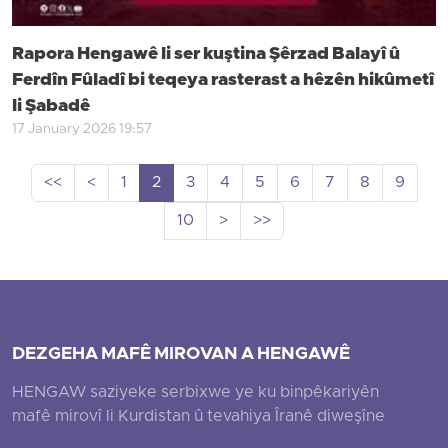
Rapora Hengawê li ser kuştina Şêrzad Balayî û
Ferdîn Fûladî bi teqeya rasterast a hêzên hikûmetî
li Şabadê
17 January 2026 19:57
<<
<
1
2
3
4
5
6
7
8
9
10
>
>>
DEZGEHA MAFÊ MIROVAN A HENGAWÊ
HENGAW saziyeke serbixwe ye ku binpêkariyên
mafê mirovî li Kurdistan û tevahiya Îranê diweşîne