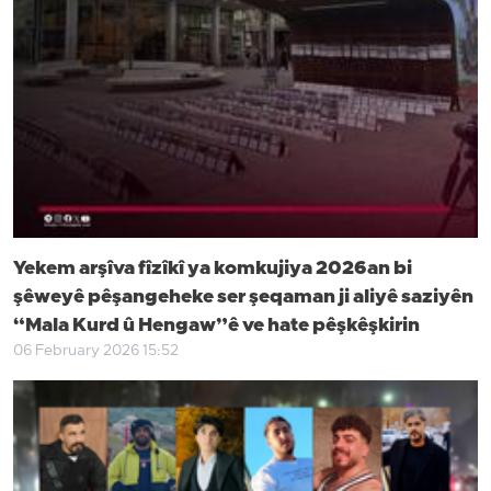
Yekem arşîva fîzîkî ya komkujiya 2026an bi
şêweyê pêşangeheke ser şeqaman ji aliyê saziyên
“Mala Kurd û Hengaw”ê ve hate pêşkêşkirin
06 February 2026 15:52