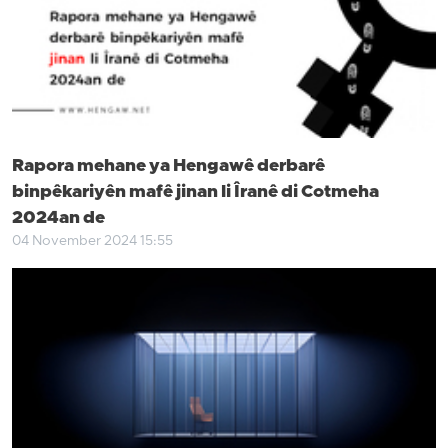
Rapora mehane ya Hengawê derbarê
binpêkariyên mafê jinan li Îranê di Cotmeha
2024an de
04 November 2024 15:55