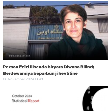
Pexşan Ezîzî li benda biryara Dîwana Bilind;
Berdewamiya bêparbûn ji hevtîtinê
06 November 2024 13:48