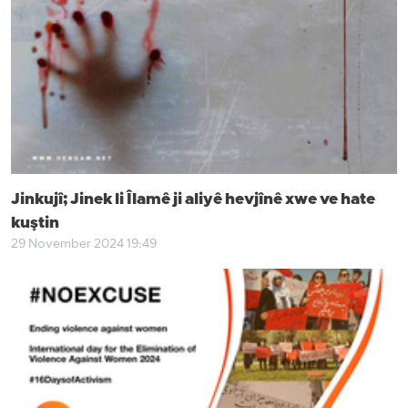
Jinkujî; Jinek li Îlamê ji aliyê hevjînê xwe ve hate
kuştin
29 November 2024 19:49