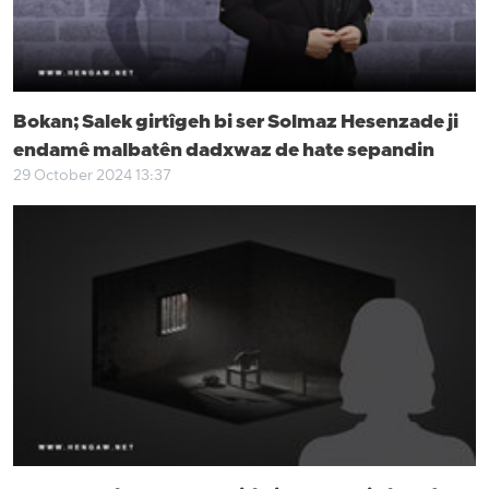
Bokan; Salek girtîgeh bi ser Solmaz Hesenzade ji
endamê malbatên dadxwaz de hate sepandin
29 October 2024 13:37