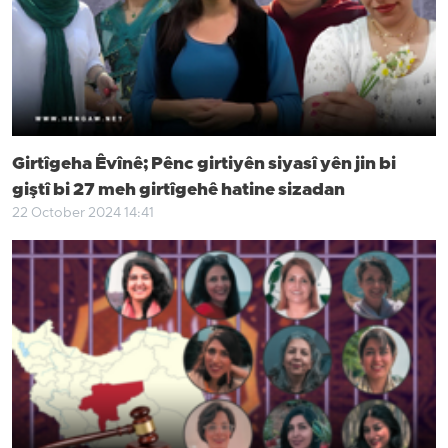
Girtîgeha Êvînê; Pênc girtiyên siyasî yên jin bi
giştî bi 27 meh girtîgehê hatine sizadan
22 October 2024 14:41