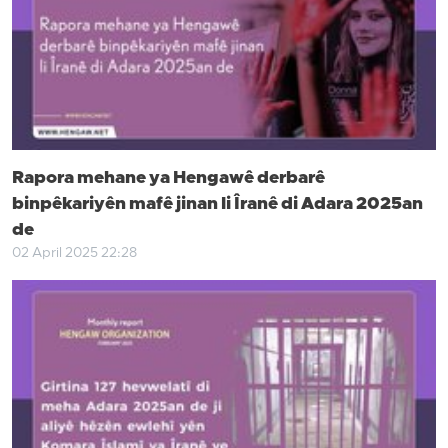
Rapora mehane ya Hengawê derbarê
binpêkariyên mafê jinan li Îranê di Adara 2025an
de
02 April 2025 22:28