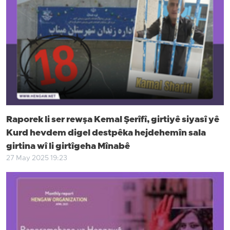
Raporek li ser rewşa Kemal Şerîfî, girtiyê siyasî yê
Kurd hevdem digel destpêka hejdehemîn sala
girtina wî li girtîgeha Mînabê
27 May 2025 19:23