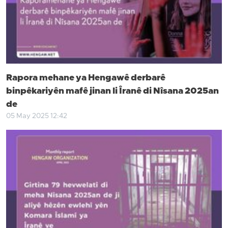
Rapora mehane ya Hengawê derbarê
binpêkariyên mafê jinan li Îranê di Nîsana 2025an
de
05 May 2025 12:42