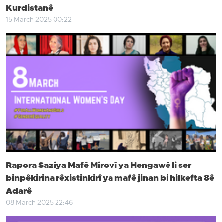
Kurdistanê
15 March 2025 00:22
Rapora Saziya Mafê Mirovî ya Hengawê li ser
binpêkirina rêxistinkirî ya mafê jinan bi hilkefta 8ê
Adarê
08 March 2025 22:46