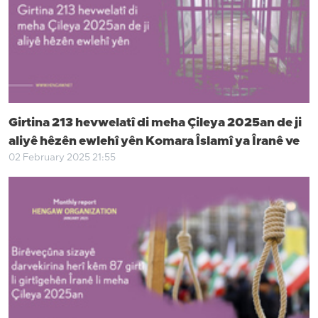
Girtina 213 hevwelatî di meha Çileya 2025an de ji
aliyê hêzên ewlehî yên Komara Îslamî ya Îranê ve
02 February 2025 21:55