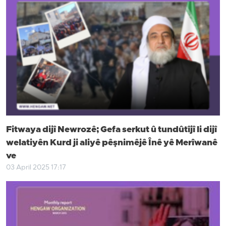
Fitwaya dijî Newrozê; Gefa serkut û tundûtîjî li dijî
welatiyên Kurd ji aliyê pêşnimêjê Înê yê Merîwanê
ve
03 April 2025 17:17