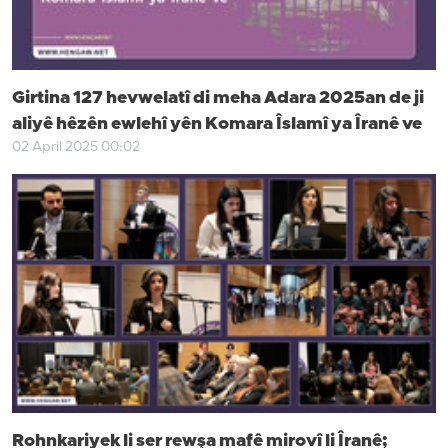
Girtina 127 hevwelatî di meha Adara 2025an de ji
aliyê hêzên ewlehî yên Komara Îslamî ya Îranê ve
02 April 2025 00:02
Rohnkariyek li ser rewşa mafê mirovî li Îranê;