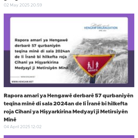
02 May 2025 20:59
Rapora amarî ya Hengawê derbarê 57 qurbaniyên
teqîna mînê di sala 2024an de li Îranê bi hilkefta
roja Cîhanî ya Hişyarkirina Medyayî ji Metirsiyên
Mînê
04 April 2025 12:02