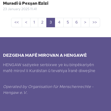
Muradî û Pexşan Ezîzî
23 January 2025 11:41
<<
<
1
2
3
4
5
6
>
>>
DEZGEHA MAFÊ MIROVAN A HENGAWÊ
HENGAW saziyeke serbixwe ye ku binpêkariyên
mafê mirovî li Kurdistan û tevahiya Îranê diweşîne
Operated by Organisation für Menschenrechte -
Hengaw e.V.