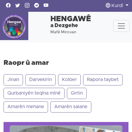
Kurdî
HENGAWÊ
a Dezgehe
Mafê Mirovan
Raopr û amar
Jinan
Darvekirin
Kolber
Rapora taybet
Qurbaniyên teqîna mînê
Girtin
Amarên mehane
Amarên salane