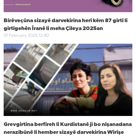
Birêveçûna sizayê darvekirina herî kêm 87 girtî li
girtîgehên Îranê li meha Çileya 2025an
01 February 2025 12:40
Grevgirtina berfireh li Kurdistanê ji bo nîşanadana
nerazîbûnê li hember sizayê darvekirina Wirîşe