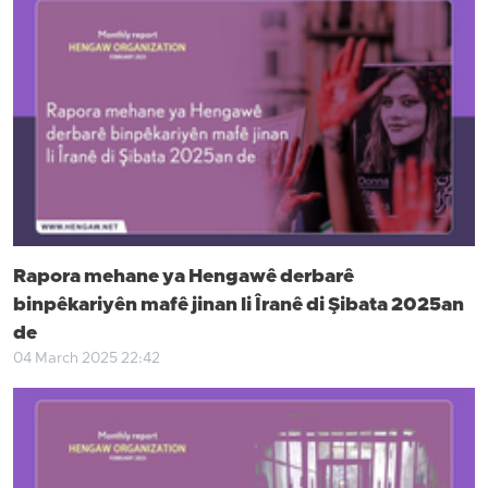
Rapora mehane ya Hengawê derbarê
binpêkariyên mafê jinan li Îranê di Şibata 2025an
de
04 March 2025 22:42