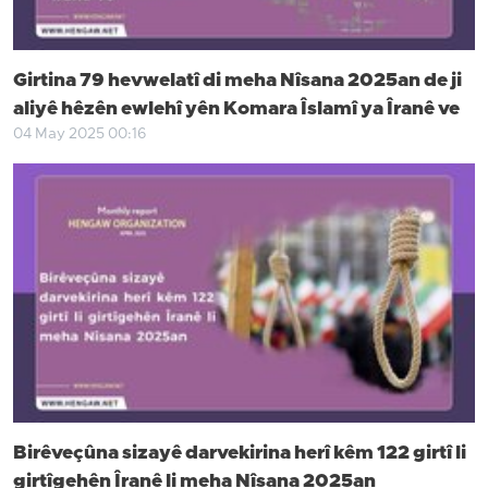
Girtina 79 hevwelatî di meha Nîsana 2025an de ji
aliyê hêzên ewlehî yên Komara Îslamî ya Îranê ve
04 May 2025 00:16
Birêveçûna sizayê darvekirina herî kêm 122 girtî li
girtîgehên Îranê li meha Nîsana 2025an