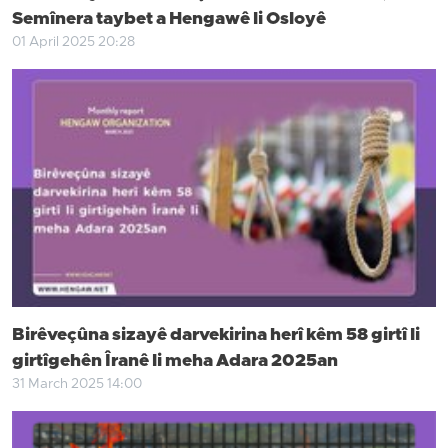
Semînera taybet a Hengawê li Osloyê
01 April 2025 20:28
Birêveçûna sizayê darvekirina herî kêm 58 girtî li
girtîgehên Îranê li meha Adara 2025an
31 March 2025 14:00