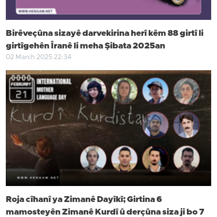
Birêveçûna sizayê darvekirina herî kêm 88 girtî li
girtîgehên Îranê li meha Şibata 2025an
02 March 2025 22:34
Roja cîhanî ya Zimanê Dayîkî; Girtina 6
mamosteyên Zimanê Kurdî û derçûna siza ji bo 7