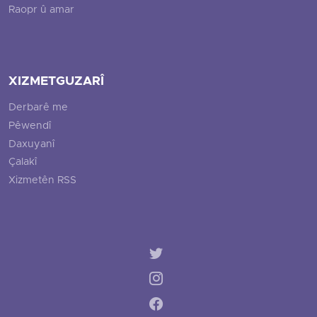
Raopr û amar
XIZMETGUZARÎ
Derbarê me
Pêwendî
Daxuyanî
Çalakî
Xizmetên RSS