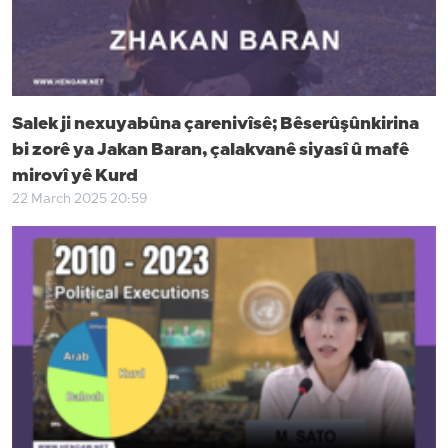
Salek ji nexuyabûna çarenivîsê; Bêserûşûnkirina
bi zorê ya Jakan Baran, çalakvanê siyasî û mafê
mirovî yê Kurd
22 March 2025 20:59