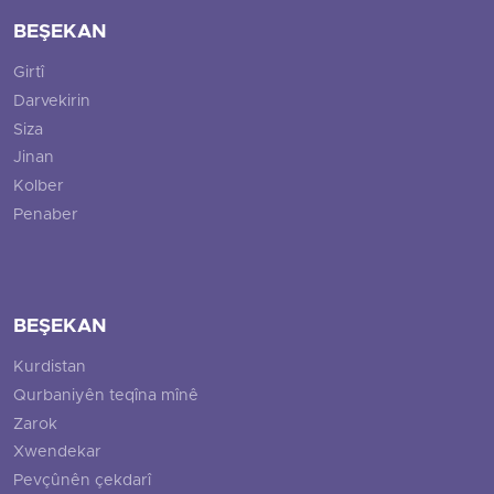
BEŞEKAN
Girtî
Darvekirin
Siza
Jinan
Kolber
Penaber
BEŞEKAN
Kurdistan
Qurbaniyên teqîna mînê
Zarok
Xwendekar
Pevçûnên çekdarî