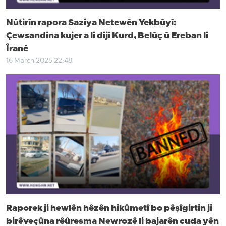
Nûtirîn rapora Saziya Netewên Yekbûyî:
Çewsandina kujer a li dijî Kurd, Belûç û Ereban li
Îranê
16 March 2025 22:48
Raporek ji hewlên hêzên hikûmetî bo pêşîgirtin ji
birêveçûna rêûresma Newrozê li bajarên cuda yên