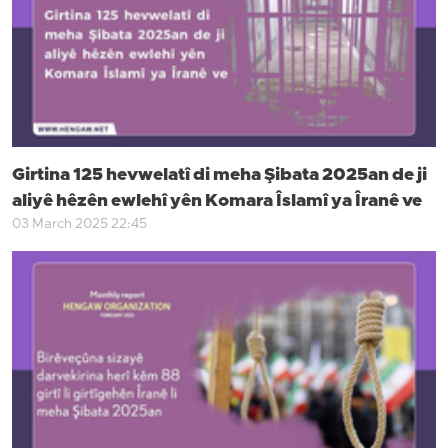
Girtina 125 hevwelatî di meha Şibata 2025an de ji
aliyê hêzên ewlehî yên Komara Îslamî ya Îranê ve
03 March 2025 22:45