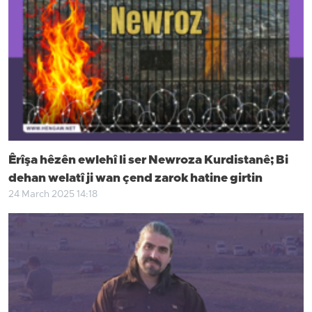
Êrîşa hêzên ewlehî li ser Newroza Kurdistanê; Bi
dehan welatî ji wan çend zarok hatine girtin
24 March 2025 14:18