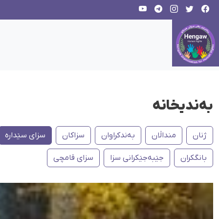
بەندیخانە
ژنان
منداڵان
بەندکراوان
سزاکان
سزای سێدارە
بانگکران
جێبەجێکرانی سزا
سزای قامچی