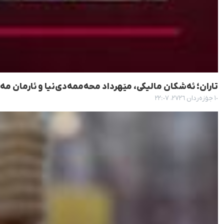
تاران؛ ئەشکان مالیکی، مێهرداد محەممەدی‌نیا و ئارمان مە
١٠ جۆزەردان ٢٧٢٦، ٢٢:٠٧