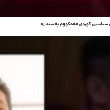
وی سیاسیی کوردی مەحکووم بە سێدارە