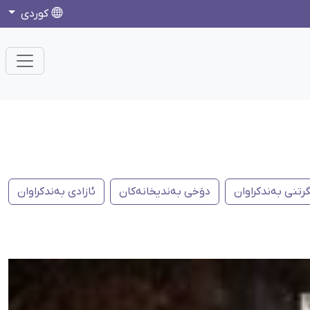
كوردی
رتنی بەندکراوان
دۆخی بەندیخانەکان
ئازادی بەندکراوان