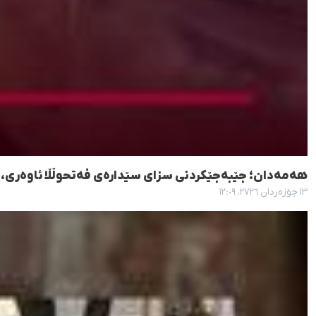
هەمەدان؛ جێبەجێکردنی سزای سێدارەی فەتحوڵڵا ئاوەری، ل
١٣ جۆزەردان ٢٧٢٦، ١٢:٠٩