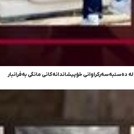
ە دەستبەسەرکراوانی خۆپیشاندانەکانی مانگی بەفرانبار