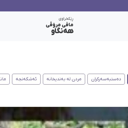
ڕێکخراوی
مافی مرۆڤی
هەنگاو
دەستبەسەرکران
مردن لە بەندیخانە
ئەشکەنجە
مانگ