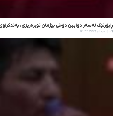
ڕاپۆرتێک لەسەر دوایین دۆخی پێژمان توبرەریزی، بەندکرا
٦ جۆزەردان ٢٧٢٦، ١٢:٣٣