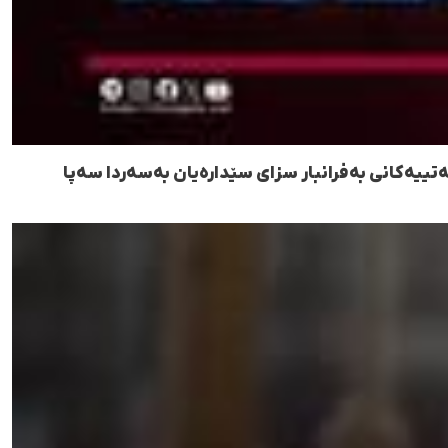
ەتییەکانی بەفرانبار سزای سێدارەیان بەسەردا سەپا