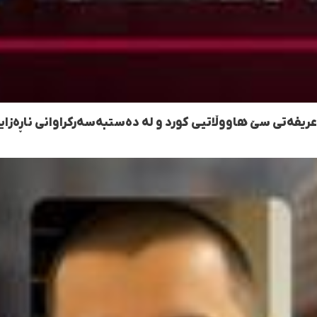
عریفەتی سێ هاووڵاتیی کورد و لە دەستبەسەرکراوانی ناڕەزای