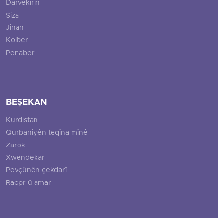
Darvekirin
Siza
Jinan
Kolber
Penaber
BEŞEKAN
Kurdistan
Qurbaniyên teqîna mînê
Zarok
Xwendekar
Pevçûnên çekdarî
Raopr û amar