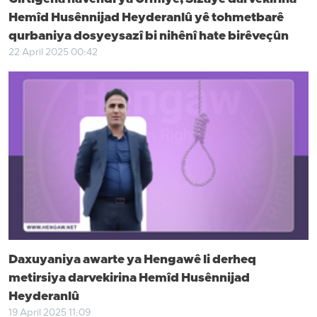
Hemîd Husênnijad Heyderanlû yê tohmetbarê
qurbaniya dosyeysazî bi nihênî hate birêveçûn
22 April 2025 00:42
Daxuyaniya awarte ya Hengawê li derheq
metirsiya darvekirina Hemîd Husênnijad
Heyderanlû
19 April 2025 11:09