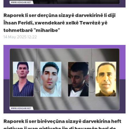
Raporek li ser derçûna sizayê darvekirinê li dijî
Îhsan Ferîdî, xwendekarê xelkê Tewrêzê yê
tohmetbarê "miharibe"
14 May 2025 12:22
Raporek li ser birêveçûna sizayê darvekirina heft