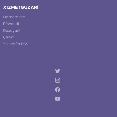
XIZMETGUZARÎ
Derbarê me
Pêwendî
Daxuyanî
Çalakî
Xizmetên RSS