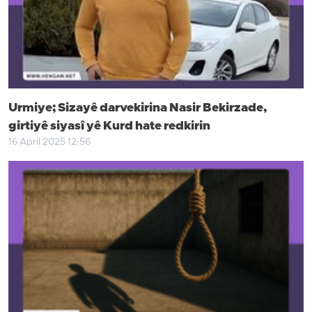
Urmiye; Sizayê darvekirina Nasir Bekirzade,
girtiyê siyasî yê Kurd hate redkirin
16 April 2025 12:56