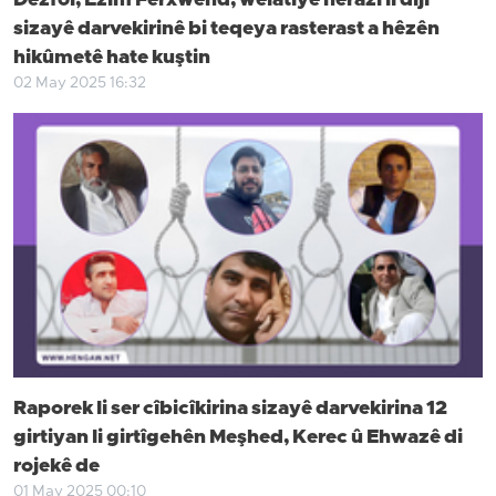
Dêzfol; Ezîm Ferxwend, welatiyê nerazî li dijî
sizayê darvekirinê bi teqeya rasterast a hêzên
hikûmetê hate kuştin
02 May 2025 16:32
Raporek li ser cîbicîkirina sizayê darvekirina 12
girtiyan li girtîgehên Meşhed, Kerec û Ehwazê di
rojekê de
01 May 2025 00:10