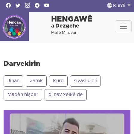
Kurdî
HENGAWÊ
a Dezgehe
Mafê Mirovan
Darvekirin
Jinan
Zarok
Kurd
siyasî û olî
Madên hişber
di nav xelkê de