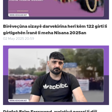
Birêveçûna sizayê darvekirina herî kêm 122 girtî li
girtîgehên Îranê li meha Nîsana 2025an
02 May 2025 20:59