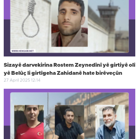
Sizayê darvekirina Rostem Zeynedînî yê girtiyê olî
yê Belûç li girtîgeha Zahidanê hate birêveçûn
27 April 2025 12:14