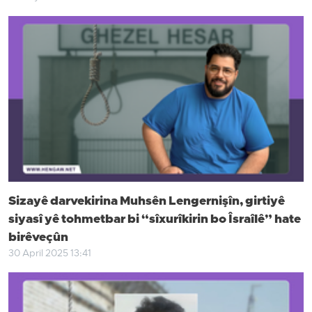
Sizayê darvekirina Muhsên Lengernişîn, girtiyê
siyasî yê tohmetbar bi “sîxurîkirin bo Îsraîlê” hate
birêveçûn
30 April 2025 13:41