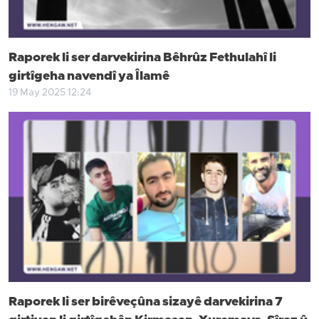
Raporek li ser darvekirina Bêhrûz Fethulahî li
girtîgeha navendî ya Îlamê
19 May 2025 12:24
Raporek li ser birêveçûna sizayê darvekirina 7