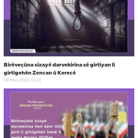
Birêveçûna sizayê darvekirina sê girtiyan li
girtîgehên Zencan û Kerecê
08 May 2025 10:23