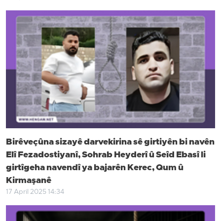
Birêveçûna sizayê darvekirina sê girtiyên bi navên
Elî Fezadostiyanî, Sohrab Heyderî û Seîd Ebasî li
girtîgeha navendî ya bajarên Kerec, Qum û
Kirmaşanê
17 April 2025 14:34