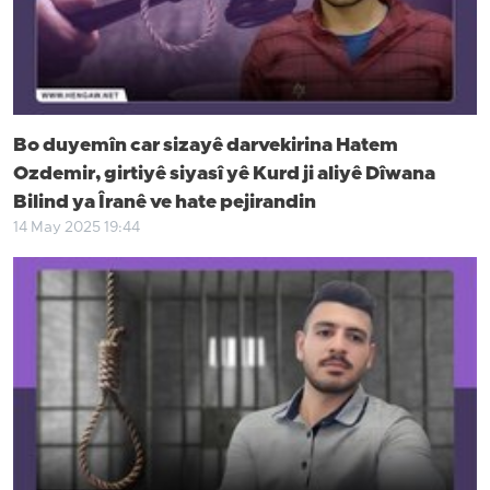
Bo duyemîn car sizayê darvekirina Hatem
Ozdemir, girtiyê siyasî yê Kurd ji aliyê Dîwana
Bilind ya Îranê ve hate pejirandin
14 May 2025 19:44