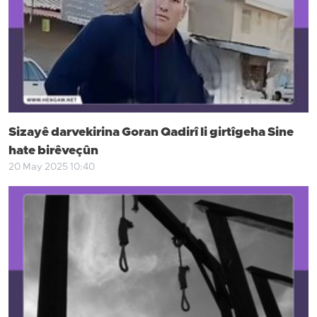
Sizayê darvekirina Goran Qadirî li girtîgeha Sine
hate birêveçûn
20 May 2025 10:40