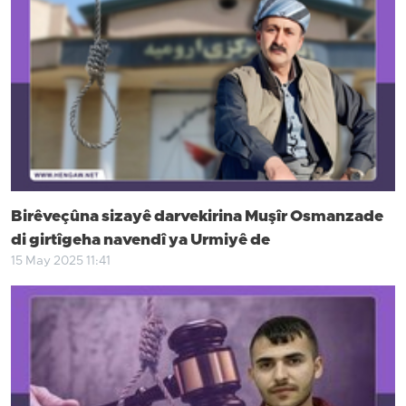
Birêveçûna sizayê darvekirina Muşîr Osmanzade
di girtîgeha navendî ya Urmiyê de
15 May 2025 11:41