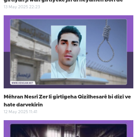
girtiyan ji wan girtiyeke jin di heyamên borî de
13 May 2025 22:23
Mêhran Nesrî Zer li girtîgeha Qizilhesarê bi dizî ve
hate darvekirin
12 May 2025 11:41