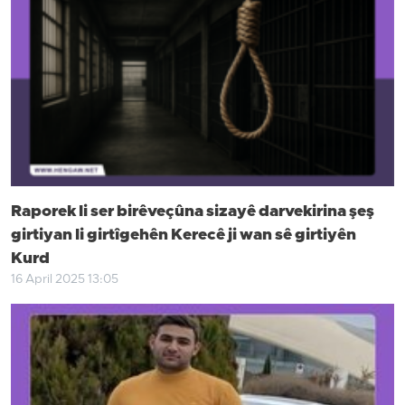
Raporek li ser birêveçûna sizayê darvekirina şeş
girtiyan li girtîgehên Kerecê ji wan sê girtiyên
Kurd
16 April 2025 13:05