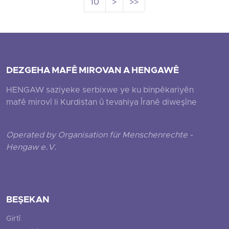
10
>
>>
DEZGEHA MAFÊ MIROVAN A HENGAWÊ
HENGAW saziyeke serbixwe ye ku binpêkariyên
mafê mirovî li Kurdistan û tevahiya Îranê diweşîne
Operated by Organisation für Menschenrechte -
Hengaw e.V.
BEŞEKAN
Girtî