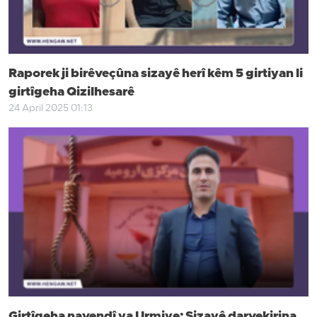
Raporek ji birêveçûna sizayê herî kêm 5 girtiyan li
girtîgeha Qizilhesarê
24 April 2025 01:13
Girtîgeha navendî ya Urmiye; Sizayê darvekirina