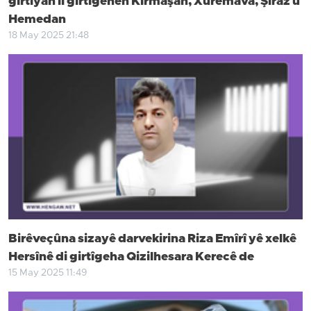
girtiyan li girtîgehên Kirmaşan, Xuremava, Şîraz û
Hemedan
18 May 2025 21:48
Birêveçûna sizayê darvekirina Riza Emîrî yê xelkê
Hersînê di girtîgeha Qizilhesara Kerecê de
15 May 2025 11:49