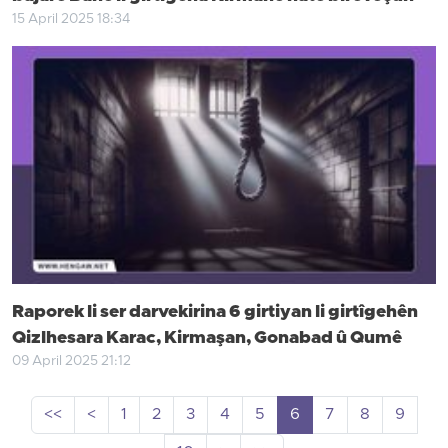
15 April 2025 18:34
Raporek li ser darvekirina 6 girtiyan li girtîgehên
Qizlhesara Karac, Kirmaşan, Gonabad û Qumê
09 April 2025 21:12
<<
<
1
2
3
4
5
6
7
8
9