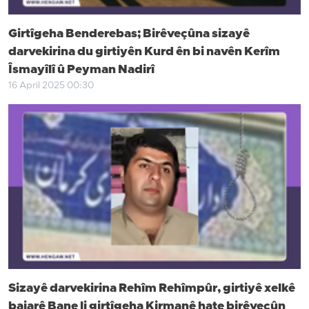
Girtîgeha Benderebas; Birêveçûna sizayê
darvekirina du girtiyên Kurd ên bi navên Kerîm
Îsmayîlî û Peyman Nadirî
16 April 2025 00:30
Sizayê darvekirina Rehîm Rehîmpûr, girtiyê xelkê
bajarê Bane li girtîgeha Kirmanê hate birêveçûn