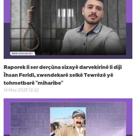
Raporek li ser derçûna sizayê darvekirinê li dijî
Îhsan Ferîdî, xwendekarê xelkê Tewrêzê yê
tohmetbarê "miharibe"
14 May 2025 12:22