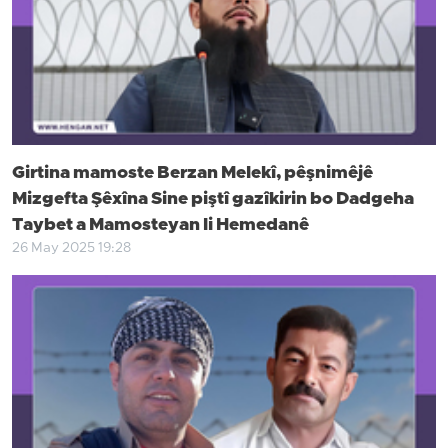
Girtina mamoste Berzan Melekî, pêşnimêjê
Mizgefta Şêxîna Sine piştî gazîkirin bo Dadgeha
Taybet a Mamosteyan li Hemedanê
26 May 2025 19:28