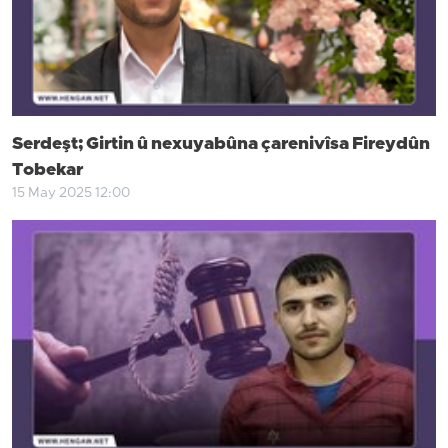
Serdeşt; Girtin û nexuyabûna çarenivîsa Fireydûn
Tobekar
15 May 2025 12:00