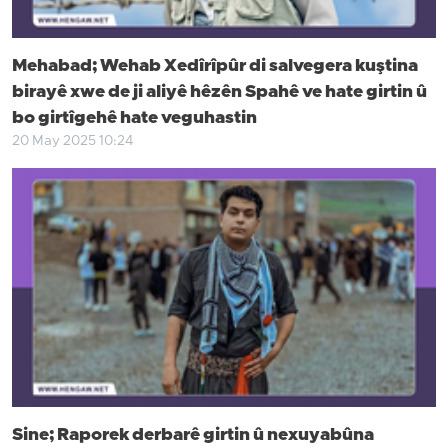
Mehabad; Wehab Xedîrîpûr di salvegera kuştina
birayê xwe de ji aliyê hêzên Spahê ve hate girtin û
bo girtîgehê hate veguhastin
20 May 2025 10:24
Sine; Raporek derbarê girtin û nexuyabûna