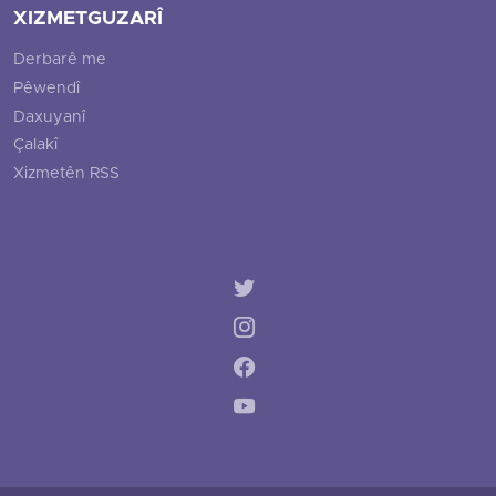
XIZMETGUZARÎ
Derbarê me
Pêwendî
Daxuyanî
Çalakî
Xizmetên RSS