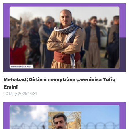
Mehabad; Girtin û nexuybûna çarenivîsa Tofîq
Emînî
23 May 2025 14:31