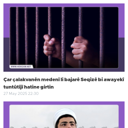
Çar çalakvanên medenî li bajarê Seqizê bi awayekî
tuntûtîjî hatine girtin
27 May 2025 22:30