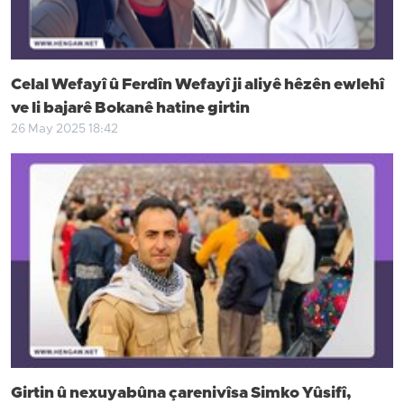
Celal Wefayî û Ferdîn Wefayî ji aliyê hêzên ewlehî
ve li bajarê Bokanê hatine girtin
26 May 2025 18:42
Girtin û nexuyabûna çarenivîsa Simko Yûsifî,