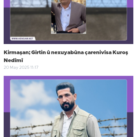
Kirmaşan; Girtin û nexuyabûna çarenivîsa Kuroş
Nedîmî
20 May 2025 11:17