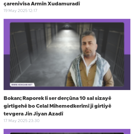
çarenivîsa Armîn Xudamuradî
19 May 2025 12:17
Bokan; Raporek li ser derçûna 10 sal sizayê
girtîgehê bo Celal Mihemedkerîmî ji girtiyê
tevgera Jin Jiyan Azadî
17 May 2025 23:30