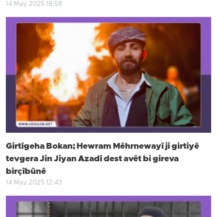
14 May 2025 18:58
Girtîgeha Bokan; Hewram Mêhrnewayî ji girtiyê
tevgera Jin Jiyan Azadî dest avêt bi gireva
birçîbûnê
14 May 2025 12:43