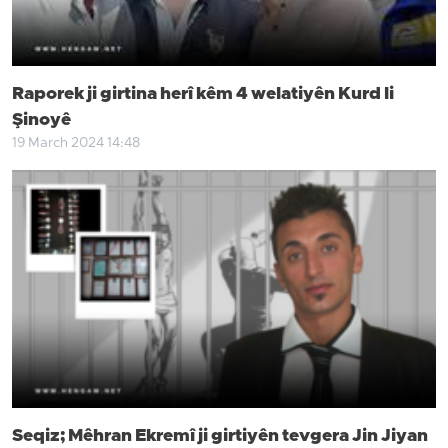
Raporek ji girtina herî kêm 4 welatiyên Kurd li
Şinoyê
19 March 2024 14:48
Seqiz; Mêhran Ekremî ji girtiyên tevgera Jin Jiyan