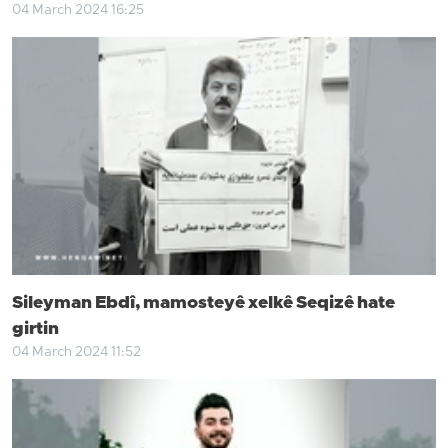
04 March 2024 16:25
Sileyman Ebdî, mamosteyê xelkê Seqizê hate
girtin
04 March 2024 11:52