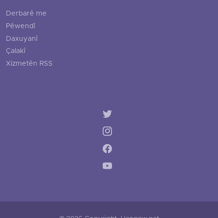
Derbarê me
Pêwendî
Daxuyanî
Çalakî
Xizmetên RSS