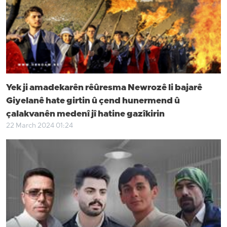
Yek ji amadekarên rêûresma Newrozê li bajarê
Giyelanê hate girtin û çend hunermend û
çalakvanên medenî jî hatine gazîkirin
22 March 2024 01:24