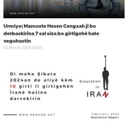
Urmiye; Mamoste Hesen Cengxah ji bo
derbaskirina 7 sal siza bo girtîgehê hate
veguhastin
02 March 2024 23:43