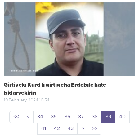
Girtiyekî Kurd li girtîgeha Erdebîlê hate
bidarvekirin
19 February 2024 16:54
<<
<
34
35
36
37
38
39
40
41
42
43
>
>>