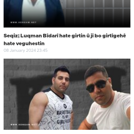
Seqiz; Luqman Bîdarî hate girtin û ji bo girtîgehê
hate veguhestin
08 January 2024 23:45