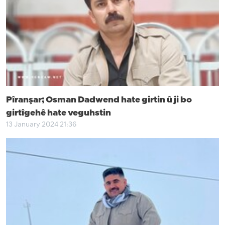
Pîranşar; Osman Dadwend hate girtin û ji bo
girtîgehê hate veguhstin
13 January 2024 21:36