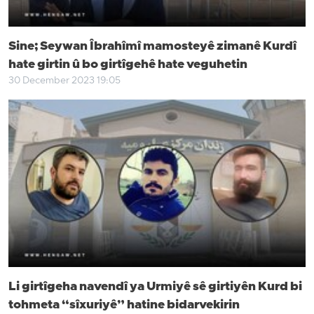
Sine; Seywan Îbrahîmî mamosteyê zimanê Kurdî
hate girtin û bo girtîgehê hate veguhetin
30 December 2023 19:05
Li girtîgeha navendî ya Urmiyê sê girtiyên Kurd bi
tohmeta “sîxuriyê” hatine bidarvekirin