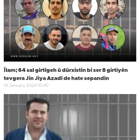
Îlam; 64 sal girtîgeh û dûrxistin bi ser 8 girtiyên
tevgera Jin Jiya Azadî de hate sepandin
10 January 2024 10:40