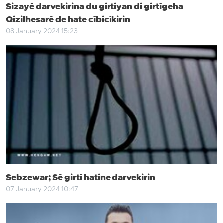
Sizayê darvekirina du girtiyan di girtîgeha
Qizilhesarê de hate cîbicîkirin
08 January 2024 15:23
Sebzewar; Sê girtî hatine darvekirin
07 January 2024 10:47