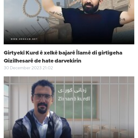
Girtyekî Kurd ê xelkê bajarê Îlamê di girtîgeha
Qizilhesarê de hate darvekirin
30 December 2023 21:02