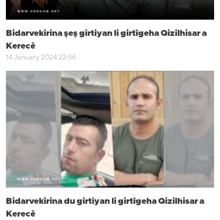
Bidarvekirina şeş girtiyan li girtîgeha Qizilhisar a
Kerecê
14 January 2024 22:56
Bidarvekirina du girtiyan li girtîgeha Qizilhisar a
Kerecê