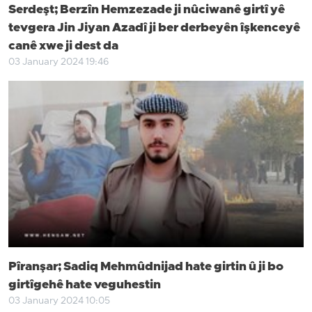
Serdeşt; Berzîn Hemzezade ji nûciwanê girtî yê
tevgera Jin Jiyan Azadî ji ber derbeyên îşkenceyê
canê xwe ji dest da
03 January 2024 19:46
Pîranşar; Sadiq Mehmûdnijad hate girtin û ji bo
girtîgehê hate veguhestin
03 January 2024 10:05