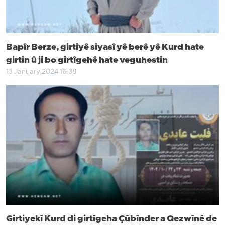
Bapîr Berze, girtiyê siyasî yê berê yê Kurd hate
girtin û ji bo girtîgehê hate veguhestin
13 January 2024 16:38
Girtiyekî Kurd di girtîgeha Çûbînder a Qezwînê de