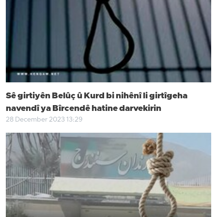
Sê girtiyên Belûç û Kurd bi nihênî li girtîgeha
navendî ya Bîrcendê hatine darvekirin
28 December 2023 13:29