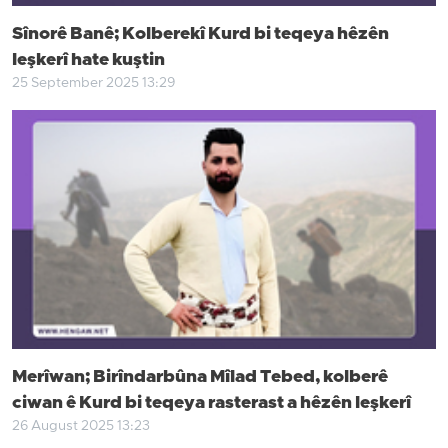
Sînorê Banê; Kolberekî Kurd bi teqeya hêzên
leşkerî hate kuştin
25 September 2025 13:29
Merîwan; Birîndarbûna Mîlad Tebed, kolberê
ciwan ê Kurd bi teqeya rasterast a hêzên leşkerî
26 August 2025 13:23