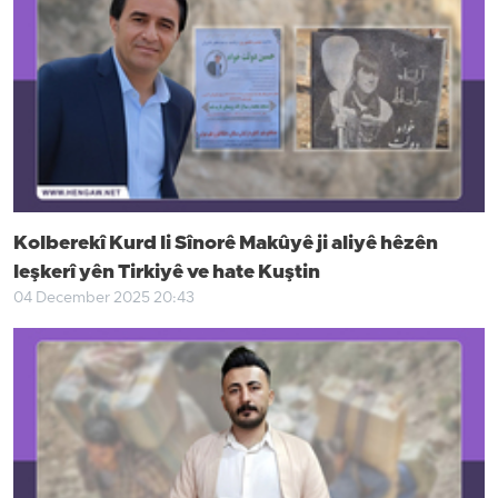
Kolberekî Kurd li Sînorê Makûyê ji aliyê hêzên
leşkerî yên Tirkiyê ve hate Kuştin
04 December 2025 20:43