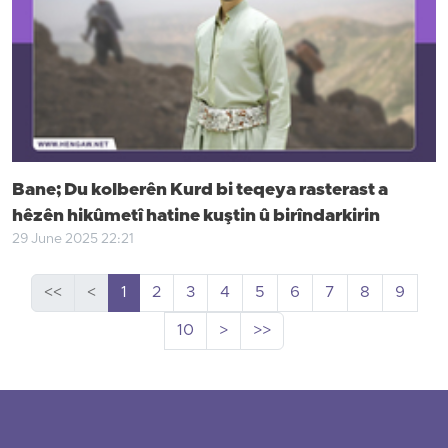
Bane; Du kolberên Kurd bi teqeya rasterast a
hêzên hikûmetî hatine kuştin û birîndarkirin
29 June 2025 22:21
<<
<
1
2
3
4
5
6
7
8
9
10
>
>>