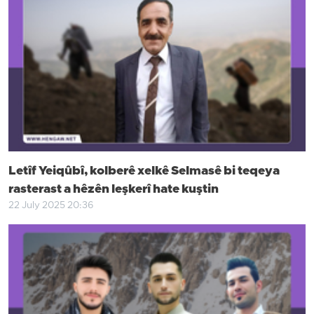
Letîf Yeiqûbî, kolberê xelkê Selmasê bi teqeya
rasterast a hêzên leşkerî hate kuştin
22 July 2025 20:36