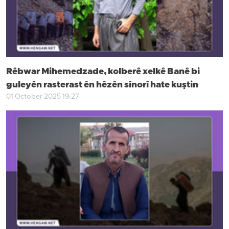
Rêbwar Mihemedzade, kolberê xelkê Banê bi
guleyên rasterast ên hêzên sînorî hate kuştin
01 October 2025 19:27