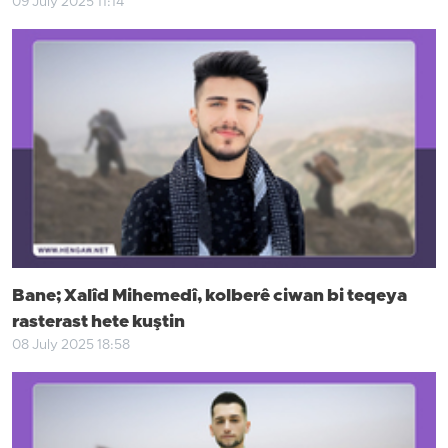
09 July 2025 11:14
Bane; Xalîd Mihemedî, kolberê ciwan bi teqeya
rasterast hete kuştin
08 July 2025 18:58