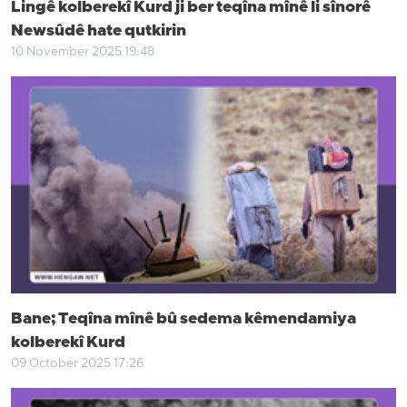
Lingê kolberekî Kurd ji ber teqîna mînê li sînorê
Newsûdê hate qutkirin
10 November 2025 19:48
Bane; Teqîna mînê bû sedema kêmendamiya
kolberekî Kurd
09 October 2025 17:26