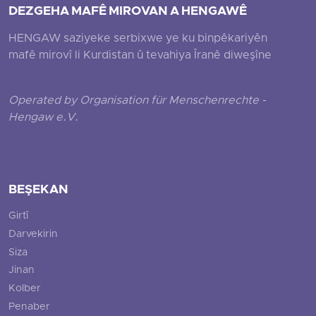
DEZGEHA MAFÊ MIROVAN A HENGAWÊ
HENGAW saziyeke serbixwe ye ku binpêkariyên
mafê mirovî li Kurdistan û tevahiya Îranê diweşîne
Operated by Organisation für Menschenrechte -
Hengaw e.V.
BEŞEKAN
Girtî
Darvekirin
Siza
Jinan
Kolber
Penaber