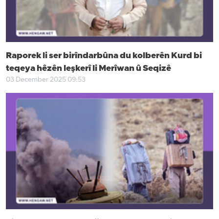
Raporek li ser birîndarbûna du kolberên Kurd bi
teqeya hêzên leşkerî li Merîwan û Seqizê
03 December 2025 09:53