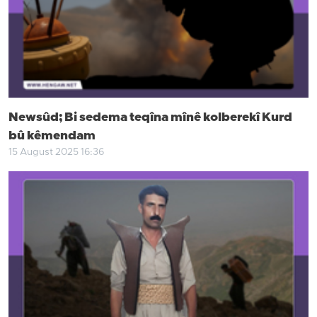
Newsûd; Bi sedema teqîna mînê kolberekî Kurd
bû kêmendam
15 August 2025 16:36