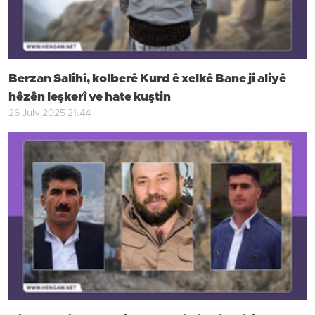
Berzan Salihî, kolberê Kurd ê xelkê Bane ji aliyê
hêzên leşkerî ve hate kuştin
26 July 2025 21:44