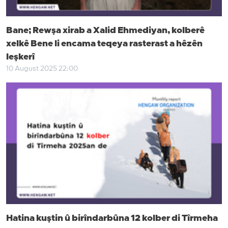
Bane; Rewşa xirab a Xalid Ehmediyan, kolberê
xelkê Bene li encama teqeya rasterast a hêzên
leşkerî
10 August 2025 22:00
Hatina kuştin û birîndarbûna 12 kolber di Tîrmeha