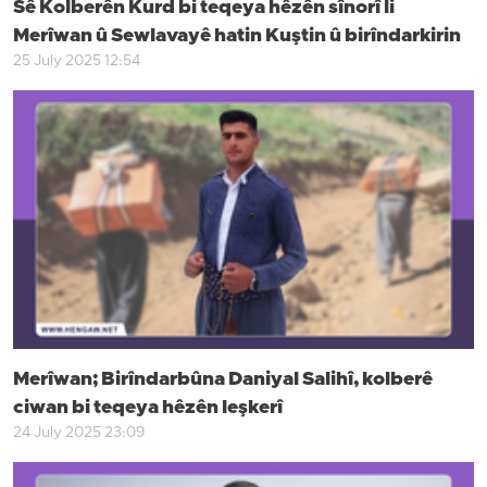
Sê Kolberên Kurd bi teqeya hêzên sînorî li
Merîwan û Sewlavayê hatin Kuştin û birîndarkirin
25 July 2025 12:54
Merîwan; Birîndarbûna Daniyal Salihî, kolberê
ciwan bi teqeya hêzên leşkerî
24 July 2025 23:09