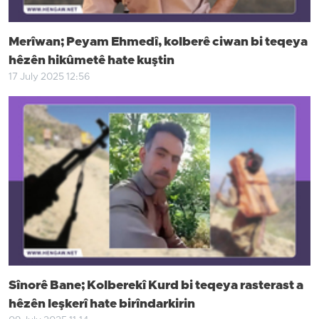
Merîwan; Peyam Ehmedî, kolberê ciwan bi teqeya
hêzên hikûmetê hate kuştin
17 July 2025 12:56
Sînorê Bane; Kolberekî Kurd bi teqeya rasterast a
hêzên leşkerî hate birîndarkirin