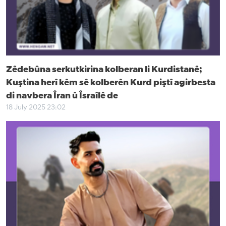
Zêdebûna serkutkirina kolberan li Kurdistanê;
Kuştina herî kêm sê kolberên Kurd piştî agirbesta
di navbera Îran û Îsraîlê de
18 July 2025 23:02