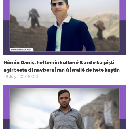
Hêmin Daniş, heftemîn kolberê Kurd e ku piştî
agirbesta di navbera Îran û Îsraîlê de hete kuştin
29 July 2025 10:00