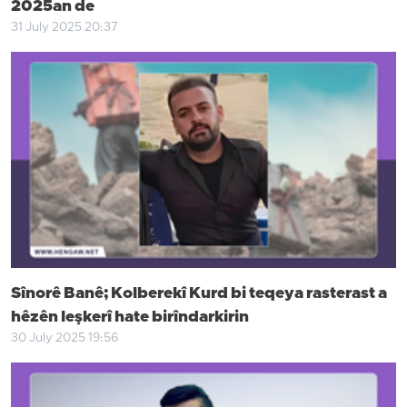
2025an de
31 July 2025 20:37
Sînorê Banê; Kolberekî Kurd bi teqeya rasterast a
hêzên leşkerî hate birîndarkirin
30 July 2025 19:56