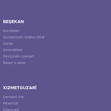
BEŞEKAN
Kurdistan
Qurbaniyên teqîna mînê
Zarok
Xwendekar
Pevçûnên çekdarî
Raopr û amar
XIZMETGUZARÎ
Derbarê me
Pêwendî
Daxuyanî