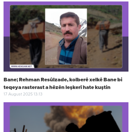
Bane; Rehman Resûlzade, kolberê xelkê Bane bi
teqeya rasterast a hêzên leşkerî hate kuştin
17 August 2025 13:13