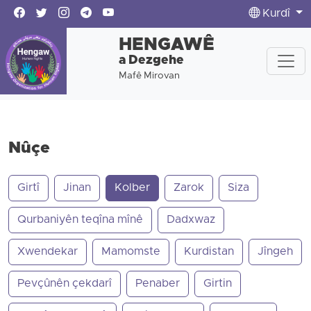
Kurdî
HENGAWÊ
a Dezgehe
Mafê Mirovan
Nûçe
Girtî
Jinan
Kolber
Zarok
Siza
Qurbaniyên teqîna mînê
Dadxwaz
Xwendekar
Mamomste
Kurdistan
Jîngeh
Pevçûnên çekdarî
Penaber
Girtin