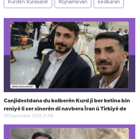
Kurdên Xurasanê
Rojnamevan
kedkaran
Canjidestdana du kolberên Kurd ji ber ketina bin
reniyê li ser sînorên di navbera Îran û Tirkiyê de
09 December 2025 21:58