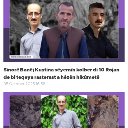
Sînorê Banê; Kuştina sêyemîn kolber di 10 Rojan
de bi teqeya rasterast a hêzên hikûmetê
05 October 2025 16:58