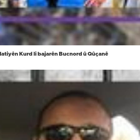
atiyên Kurd li bajarên Bucnord û Qûçanê