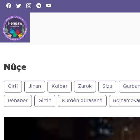
Nûçe
Girtî
Jinan
Kolber
Zarok
Siza
Qurban
Penaber
Girtin
Kurdên Xurasanê
Rojnameva