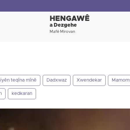
HENGAWÊ
a Dezgehe
Mafê Mirovan
iyên teqîna mînê
Dadxwaz
Xwendekar
Mamom
n
kedkaran