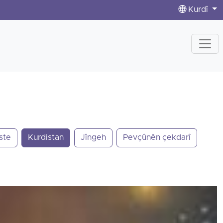
Kurdî
ste
Kurdistan
Jîngeh
Pevçûnên çekdarî