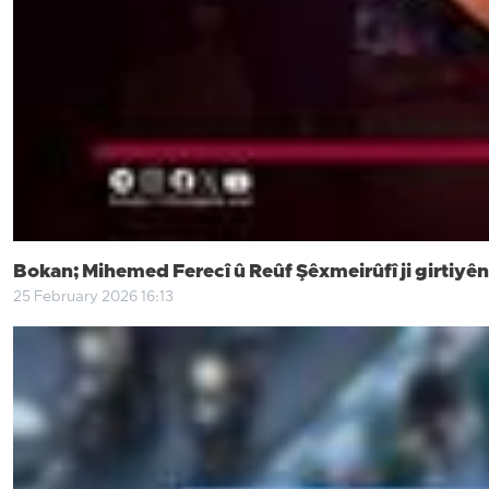
Bokan; Mihemed Ferecî û Reûf Şêxmeirûfî ji girtiyên
25 February 2026 16:13