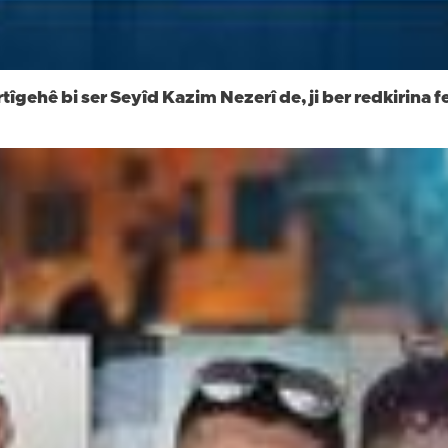
rtîgehê bi ser Seyîd Kazim Nezerî de, ji ber redkirin