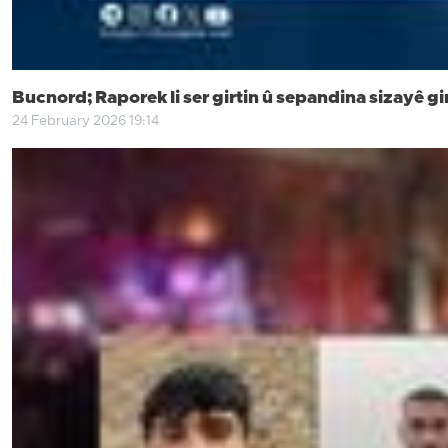
Bucnord; Raporek li ser girtin û sepandina sizayê gi
24 February 2026 19:14