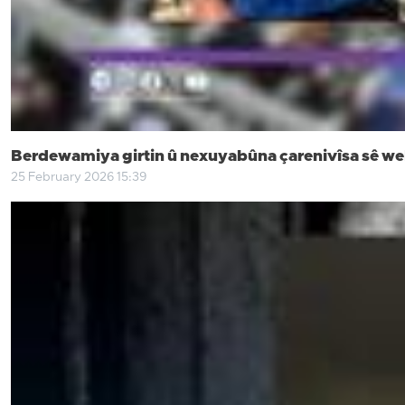
Berdewamiya girtin û nexuyabûna çarenivîsa sê wel
25 February 2026 15:39