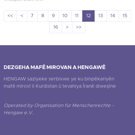
<<
<
7
8
9
10
11
12
13
14
15
16
>
>>
DEZGEHA MAFÊ MIROVAN A HENGAWÊ
HENGAW saziyeke serbixwe ye ku binpêkariyên
mafê mirovî li Kurdistan û tevahiya Îranê diweşîne
Operated by Organisation für Menschenrechte -
Hengaw e.V.