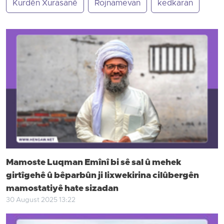
Kurdên Xurasanê
Rojnamevan
kedkaran
Mamoste Luqman Emînî bi sê sal û mehek
girtîgehê û bêparbûn ji lixwekirina cilûbergên
mamostatiyê hate sizadan
30 August 2025 13:22