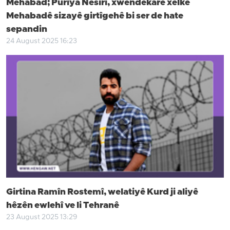
Mehabad; Pûriya Nesîrî, xwendekarê xelkê
Mehabadê sizayê girtîgehê bi ser de hate
sepandin
24 August 2025 16:23
Girtina Ramîn Rostemî, welatiyê Kurd ji aliyê
hêzên ewlehî ve li Tehranê
23 August 2025 13:29