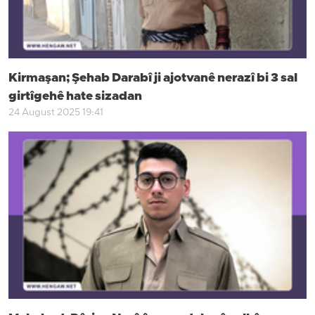
Kirmaşan; Şehab Darabî ji ajotvanê nerazî bi 3 sal
girtîgehê hate sizadan
24 August 2025 19:41