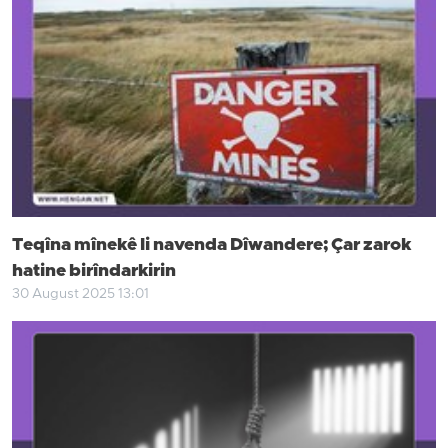
Teqîna mînekê li navenda Dîwandere; Çar zarok
hatine birîndarkirin
30 August 2025 13:01