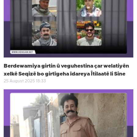
Berdewamiya girtin û veguhestina çar welatiyên
xelkê Seqizê bo girtîgeha îdareya Îtilaatê li Sine
25 August 2025 18:33