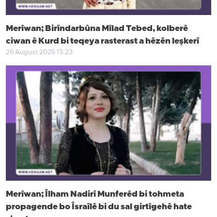
Merîwan; Birîndarbûna Mîlad Tebed, kolberê
ciwan ê Kurd bi teqeya rasterast a hêzên leşkerî
26 August 2025 13:23
Merîwan; Îlham Nadirî Munferêd bi tohmeta
propagende bo Îsraîlê bi du sal girtîgehê hate