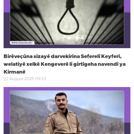
Birêveçûna sizayê darvekirina Seferelî Keyferî,
welatiyê xelkê Kengeverê li girtîgeha navendî ya
Kirmanê
22 August 2025 09:53