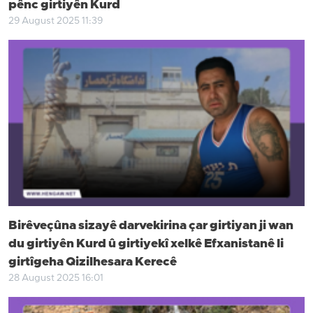
pênc girtiyên Kurd
29 August 2025 11:39
Birêveçûna sizayê darvekirina çar girtiyan ji wan
du girtiyên Kurd û girtiyekî xelkê Efxanistanê li
girtîgeha Qizilhesara Kerecê
28 August 2025 16:01