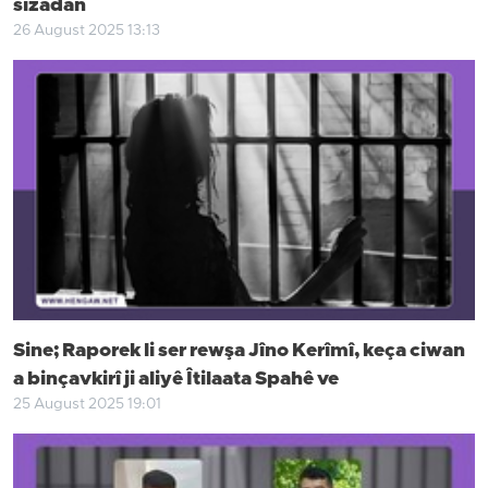
sizadan
26 August 2025 13:13
Sine; Raporek li ser rewşa Jîno Kerîmî, keça ciwan
a binçavkirî ji aliyê Îtilaata Spahê ve
25 August 2025 19:01