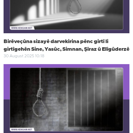
Birêveçûna sizayê darvekirina pênc girtî li
girtîgehên Sine, Yasûc, Simnan, Şîraz û Elîgûderzê
30 August 2025 10:18