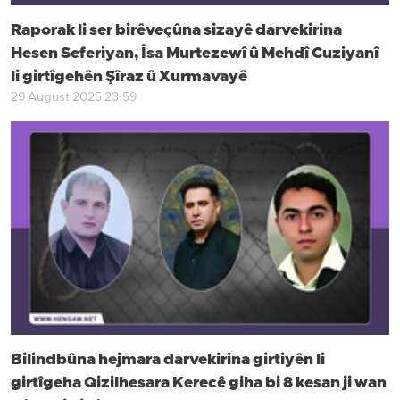
Raporak li ser birêveçûna sizayê darvekirina
Hesen Seferiyan, Îsa Murtezewî û Mehdî Cuziyanî
li girtîgehên Şîraz û Xurmavayê
29 August 2025 23:59
Bilindbûna hejmara darvekirina girtiyên li
girtîgeha Qizilhesara Kerecê giha bi 8 kesan ji wan