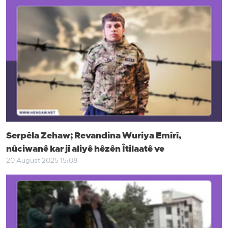
Serpêla Zehaw; Revandina Wuriya Emîrî,
nûciwanê kar ji aliyê hêzên Îtilaatê ve
20 August 2025 15:08