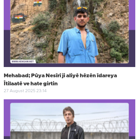
Mehabad; Pûya Nesîrî ji aliyê hêzên îdareya
Îtilaatê ve hate girtin
27 August 2025 23:14