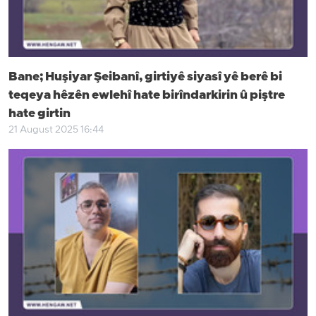
Bane; Huşiyar Şeibanî, girtiyê siyasî yê berê bi
teqeya hêzên ewlehî hate birîndarkirin û piştre
hate girtin
21 August 2025 16:44