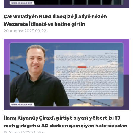
Çar welatiyên Kurd li Seqizê ji aliyê hêzên
Wezareta Îtilaatê ve hatine girtin
20 August 2025 09:22
Îlam; Kiyanûş Çiraxî, girtiyê siyasî yê berê bi 13
meh girtîgeh û 40 derbên qamçiyan hate sizadan
19 August 2025 14:57