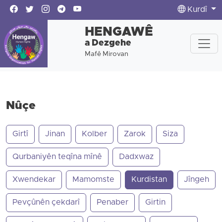
Kurdî
HENGAWÊ
a Dezgehe
Mafê Mirovan
Nûçe
Girtî
Jinan
Kolber
Zarok
Siza
Qurbaniyên teqîna mînê
Dadxwaz
Xwendekar
Mamomste
Kurdistan
Jîngeh
Pevçûnên çekdarî
Penaber
Girtin