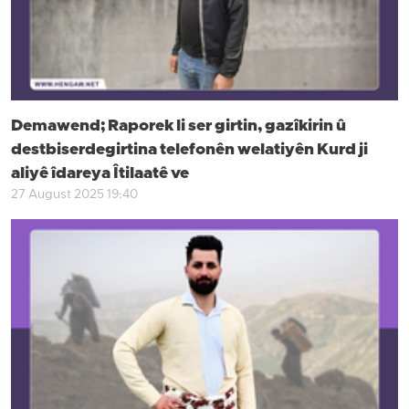
Demawend; Raporek li ser girtin, gazîkirin û
destbiserdegirtina telefonên welatiyên Kurd ji
aliyê îdareya Îtilaatê ve
27 August 2025 19:40