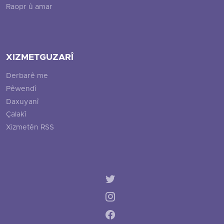
Raopr û amar
XIZMETGUZARÎ
Derbarê me
Pêwendî
Daxuyanî
Çalakî
Xizmetên RSS