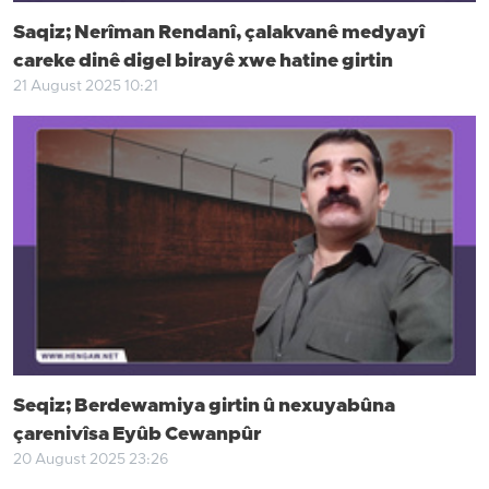
Saqiz; Nerîman Rendanî, çalakvanê medyayî
careke dinê digel birayê xwe hatine girtin
21 August 2025 10:21
Seqiz; Berdewamiya girtin û nexuyabûna
çarenivîsa Eyûb Cewanpûr
20 August 2025 23:26