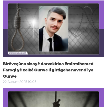
Birêveçûna sizayê darvekirina Emîrmihemed
Faroqî yê xelkê Qurwe li girtîgeha navendî ya
Qurwe
22 August 2025 10:05