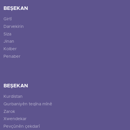
BEŞEKAN
Girtî
Darvekirin
Siza
Jinan
Kolber
Penaber
BEŞEKAN
Kurdistan
Qurbaniyên teqîna mînê
Zarok
Xwendekar
Pevçûnên çekdarî