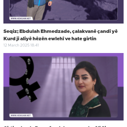
Seqiz; Ebdulah Ehmedzade, çalakvanê çandî yê
Kurd ji aliyê hêzên ewlehî ve hate girtin
12 March 2025 18:41