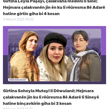
Girtina Leyla Paşayî, çalakvana medenî li Sine;
Hejmara çalakvanên jin ên ku li rêûresma 8ê Adarê
hatine girtin giha bi 4 kesan
11 March 2025 19:50
Girtina Soheyla Mutayî li Dêwulanê; Hejmara
çalakvanên jin ku li rêûresma 8ê Adarê li Sineyê
hatine binçavkirin giha bi 3 kesan