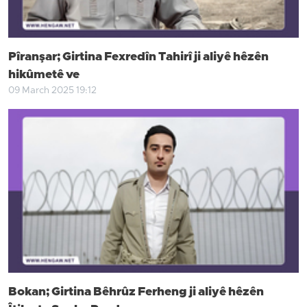
Pîranşar; Girtina Fexredîn Tahirî ji aliyê hêzên
hikûmetê ve
09 March 2025 19:12
Bokan; Girtina Bêhrûz Ferheng ji aliyê hêzên