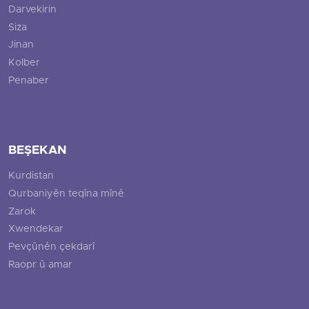
Darvekirin
Siza
Jinan
Kolber
Penaber
BEŞEKAN
Kurdistan
Qurbaniyên teqîna mînê
Zarok
Xwendekar
Pevçûnên çekdarî
Raopr û amar