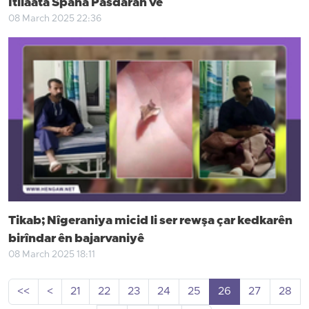
Îtilaata Spaha Pasdaran ve
08 March 2025 22:36
Tikab; Nîgeraniya micid li ser rewşa çar kedkarên
birîndar ên bajarvaniyê
08 March 2025 18:11
<<
<
21
22
23
24
25
26
27
28