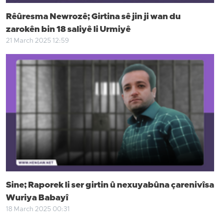
Rêûresma Newrozê; Girtina sê jin ji wan du
zarokên bin 18 saliyê li Urmiyê
21 March 2025 12:59
Sine; Raporek li ser girtin û nexuyabûna çarenivîsa
Wuriya Babayî
18 March 2025 00:31