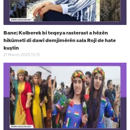
Bane; Kolberek bi teqeya rasterast a hêzên
hikûmetî di dawî demjimêrên sala Rojî de hate
kuştin
21 March 2025 13:15