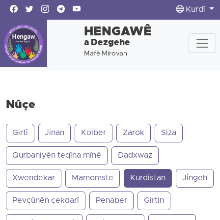
Kurdî
HENGAWÊ
a Dezgehe
Mafê Mirovan
Nûçe
Girtî
Jinan
Kolber
Zarok
Siza
Qurbaniyên teqîna mînê
Dadxwaz
Xwendekar
Mamomste
Kurdistan
Jîngeh
Pevçûnên çekdarî
Penaber
Girtin