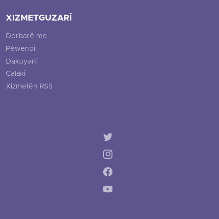
XIZMETGUZARÎ
Derbarê me
Pêwendî
Daxuyanî
Çalakî
Xizmetên RSS