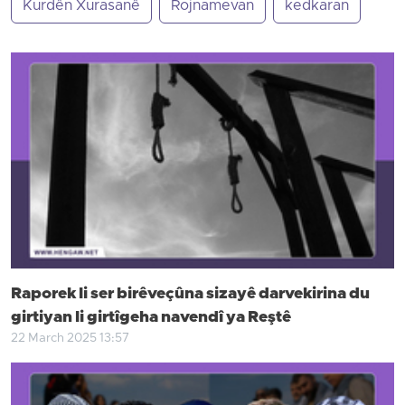
Kurdên Xurasanê
Rojnamevan
kedkaran
Raporek li ser birêveçûna sizayê darvekirina du
girtiyan li girtîgeha navendî ya Reştê
22 March 2025 13:57