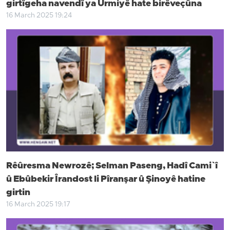
girtîgeha navendî ya Urmiyê hate birêveçûna
16 March 2025 19:24
Rêûresma Newrozê; Selman Paseng, Hadî Cami`î
û Ebûbekir Îrandost li Pîranşar û Şinoyê hatine
girtin
16 March 2025 19:17