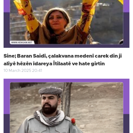
Sine; Baran Saidî, çalakvana medenî carek din ji
aliyê hêzên îdareya Îtilaatê ve hate girtin
10 March 2025 20:41