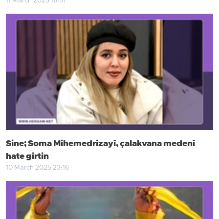
11 March 2025 16:51
Sine; Soma Mihemedrizayî, çalakvana medenî
hate girtin
10 March 2025 23:16