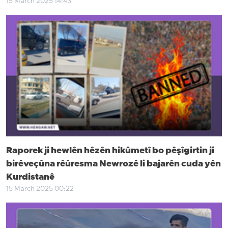
15 March 2025 14:43
Raporek ji hewlên hêzên hikûmetî bo pêşîgirtin ji
birêveçûna rêûresma Newrozê li bajarên cuda yên
Kurdistanê
15 March 2025 00:22