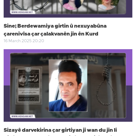
Sine; Berdewamiya girtin û nexuyabûna
çarenivîsa çar çalakvanên jin ên Kurd
16 March 2025 20:20
Sizayê darvekirina çar girtiyan ji wan du jin li