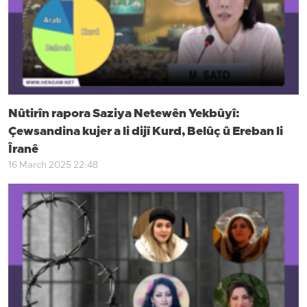
Nûtirîn rapora Saziya Netewên Yekbûyî:
Çewsandina kujer a li dijî Kurd, Belûç û Ereban li
Îranê
16 March 2025 22:48