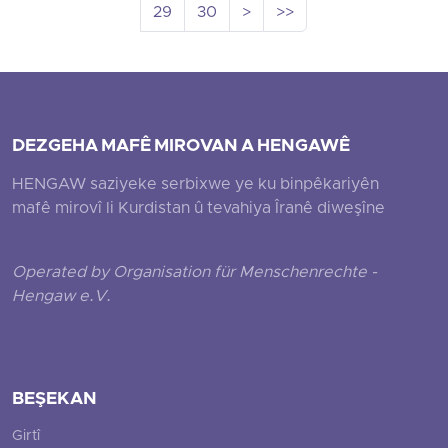
29
30
>
>>
DEZGEHA MAFÊ MIROVAN A HENGAWÊ
HENGAW saziyeke serbixwe ye ku binpêkariyên
mafê mirovî li Kurdistan û tevahiya Îranê diweşîne
Operated by Organisation für Menschenrechte -
Hengaw e.V.
BEŞEKAN
Girtî