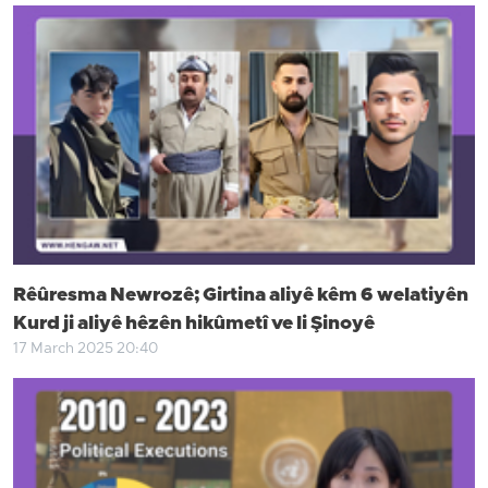
Rêûresma Newrozê; Girtina aliyê kêm 6 welatiyên
Kurd ji aliyê hêzên hikûmetî ve li Şinoyê
17 March 2025 20:40