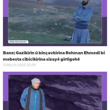
Bane; Gazîkirin û binçavkirina Rehman Ehmedî bi
mebesta cîbicîkirina sizayê girtîgehê
13 March 2025 20:09