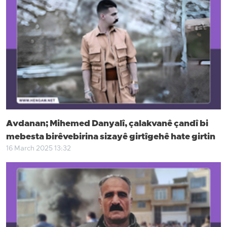
Avdanan; Mihemed Danyalî, çalakvanê çandî bi
mebesta birêvebirina sizayê girtîgehê hate girtin
16 March 2025 13:32