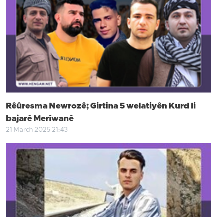
Rêûresma Newrozê; Girtina 5 welatiyên Kurd li
bajarê Merîwanê
21 March 2025 21:43