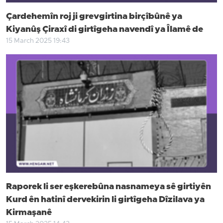
Çardehemîn roj ji grevgirtina birçîbûnê ya
Kiyanûş Çiraxî di girtîgeha navendî ya Îlamê de
15 March 2025 19:43
Raporek li ser eşkerebûna nasnameya sê girtiyên
Kurd ên hatinî dervekirin li girtîgeha Dîzilava ya
Kirmaşanê