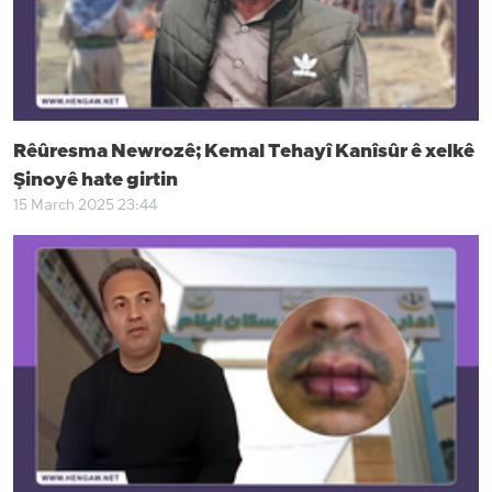
Rêûresma Newrozê; Kemal Tehayî Kanîsûr ê xelkê
Şinoyê hate girtin
15 March 2025 23:44