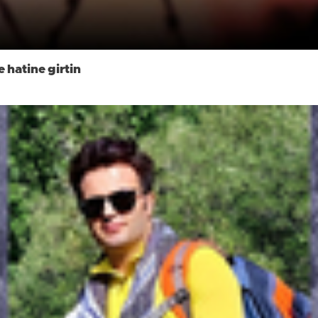
e hatine girtin