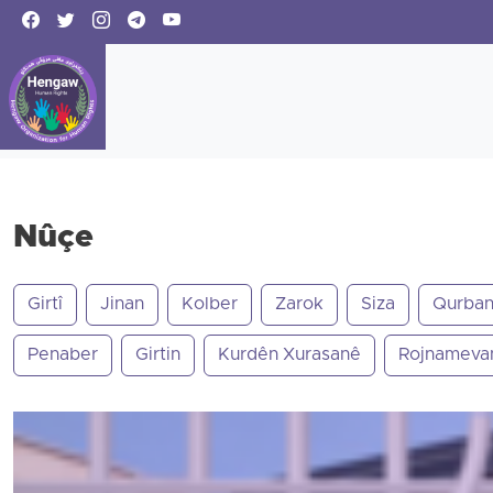
Nûçe
Girtî
Jinan
Kolber
Zarok
Siza
Qurban
Penaber
Girtin
Kurdên Xurasanê
Rojnameva