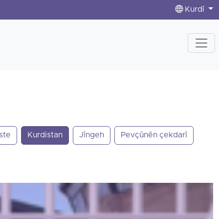
Kurdî
ste
Kurdistan
Jîngeh
Pevçûnên çekdarî