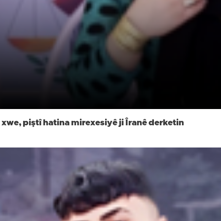
e, piştî hatina mirexesiyê ji Îranê derketin