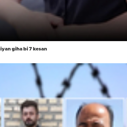
iyan giha bi 7 kesan