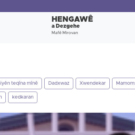
HENGAWÊ
a Dezgehe
Mafê Mirovan
iyên teqîna mînê
Dadxwaz
Xwendekar
Mamom
n
kedkaran