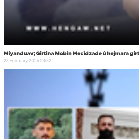
Miyanduav; Girtina Mobîn Mecîdzade û hejmara girt
23 February 2025 23:32