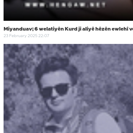
Miyanduav; 6 welatiyên Kurd ji aliyê hêzên ewlehî v
23 February 2025 22:07