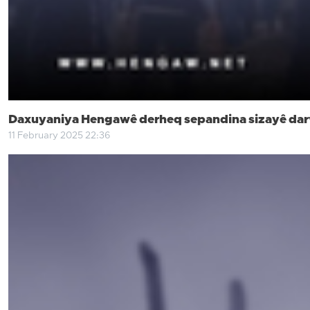
Daxuyaniya Hengawê derheq sepandina sizayê darve
11 February 2025 22:36