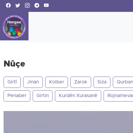
Nûçe
Girtî
Jinan
Kolber
Zarok
Siza
Qurban
Penaber
Girtin
Kurdên Xurasanê
Rojnameva