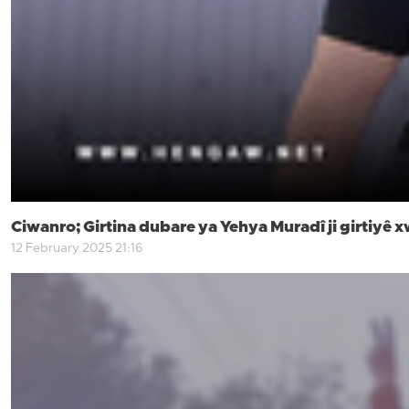
Ciwanro; Girtina dubare ya Yehya Muradî ji girtiy
12 February 2025 21:16