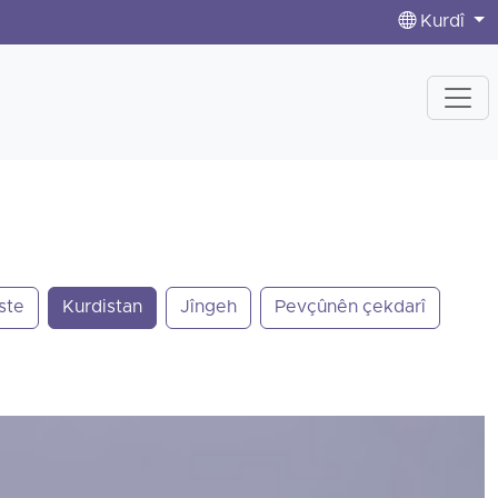
Kurdî
ste
Kurdistan
Jîngeh
Pevçûnên çekdarî