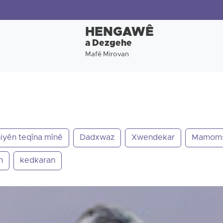
HENGAWÊ
a Dezgehe
Mafê Mirovan
iyên teqîna mînê
Dadxwaz
Xwendekar
Mamom
n
kedkaran