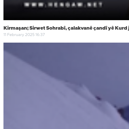
Kirmaşan; Sirwet Sohrabî, çalakvanê çandî yê Kurd ji
11 February 2025 16:37