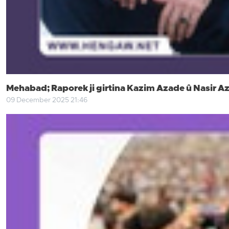
Mehabad; Raporek ji girtina Kazim Azade û Nasir Aze
09 December 2025 21:46