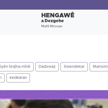
HENGAWÊ
a Dezgehe
Mafê Mirovan
iyên teqîna mînê
Dadxwaz
Xwendekar
Mamom
n
kedkaran