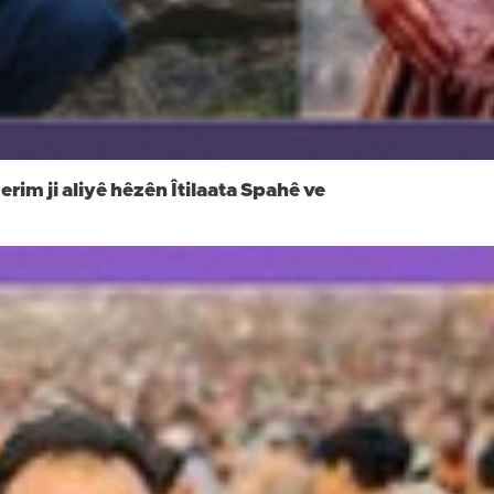
rim ji aliyê hêzên Îtilaata Spahê ve