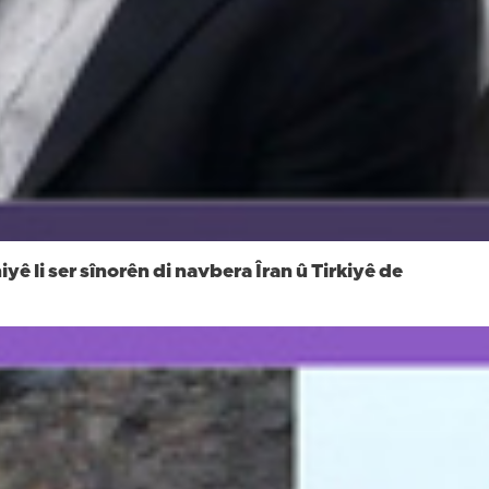
yê li ser sînorên di navbera Îran û Tirkiyê de