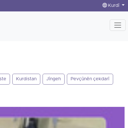
Kurdî
ste
Kurdistan
Jîngeh
Pevçûnên çekdarî