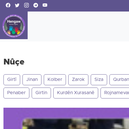
Nûçe
Girtî
Jinan
Kolber
Zarok
Siza
Qurban
Penaber
Girtin
Kurdên Xurasanê
Rojnameva