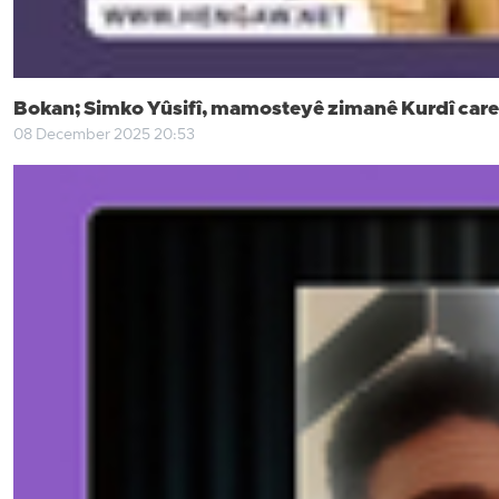
Bokan; Simko Yûsifî, mamosteyê zimanê Kurdî carek
08 December 2025 20:53