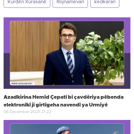
Kurdên Xurasanê
Rojnamevan
kedkaran
Azadkirina Hemîd Çepatî bi çavdêriya pêbenda
elektronîkî ji girtîgeha navendî ya Urmiyê
06 December 2025 21:22