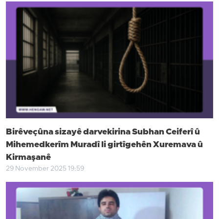
Birêveçûna sizayê darvekirina Subhan Ceiferî û
Mihemedkerîm Muradî li girtîgehên Xuremava û
Kirmaşanê
29 November 2025 19:59