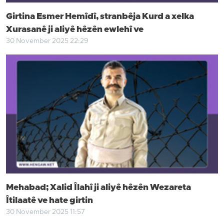
Girtina Esmer Hemîdî, stranbêja Kurd a xelka
Xurasanê ji aliyê hêzên ewlehî ve
30 November 2025 22:29
Mehabad; Xalid Îlahî ji aliyê hêzên Wezareta
Îtilaatê ve hate girtin
30 November 2025 11:57