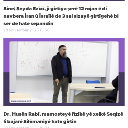
Sine; Şeyda Ezîzî, ji girtiya şerê 12 rojan ê di
navbera Îran û Îsraîlê de 3 sal sizayê girtîgehê bi
ser de hate sepandin
28 November 2025 13:50
Dr. Husên Rabî, mamosteyê fîzîkê yê xelkê Seqizê
li bajarê Silêmaniyê hate girtin