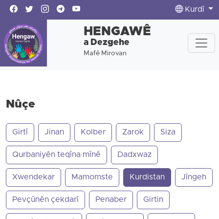
Kurdî
HENGAWÊ
a Dezgehe
Mafê Mirovan
Nûçe
Girtî
Jinan
Kolber
Zarok
Siza
Qurbaniyên teqîna mînê
Dadxwaz
Xwendekar
Mamomste
Kurdistan
Jîngeh
Pevçûnên çekdarî
Penaber
Girtin