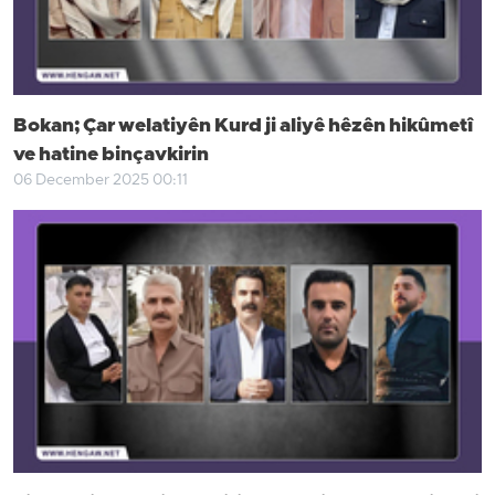
Bokan; Çar welatiyên Kurd ji aliyê hêzên hikûmetî
ve hatine binçavkirin
06 December 2025 00:11