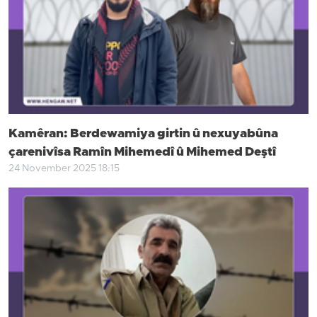
Kamêran: Berdewamiya girtin û nexuyabûna
çarenivîsa Ramîn Mihemedî û Mihemed Deştî
24 November 2025 18:15