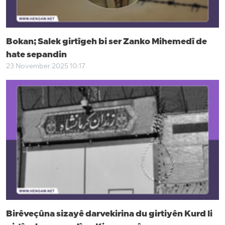
Bokan; Salek girtîgeh bi ser Zanko Mihemedî de
hate sepandin
23 November 2025 10:17
Birêveçûna sizayê darvekirina du girtiyên Kurd li