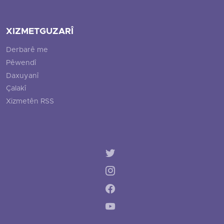
XIZMETGUZARÎ
Derbarê me
Pêwendî
Daxuyanî
Çalakî
Xizmetên RSS