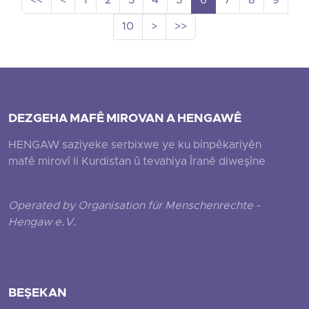
<<
<
1
2
3
4
5
6
7
8
9
10
>
>>
DEZGEHA MAFÊ MIROVAN A HENGAWÊ
HENGAW saziyeke serbixwe ye ku binpêkariyên
mafê mirovî li Kurdistan û tevahiya Îranê diweşîne
Operated by Organisation für Menschenrechte -
Hengaw e.V.
BEŞEKAN