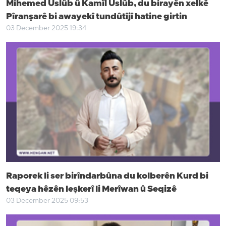
Mihemed Uslûb û Kamîl Uslûb, du birayên xelkê
Pîranşarê bi awayekî tundûtîjî hatine girtin
03 December 2025 19:34
Raporek li ser birîndarbûna du kolberên Kurd bi
teqeya hêzên leşkerî li Merîwan û Seqizê
03 December 2025 09:53