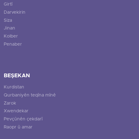
Girtî
Darvekirin
Siza
Jinan
Kolber
Penaber
BEŞEKAN
Kurdistan
Qurbaniyên teqîna mînê
Zarok
Xwendekar
Pevçûnên çekdarî
Raopr û amar