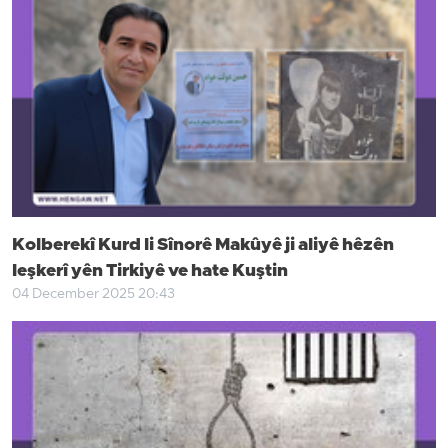
Kolberekî Kurd li Sînorê Makûyê ji aliyê hêzên
leşkerî yên Tirkiyê ve hate Kuştin
04 December 2025 20:43