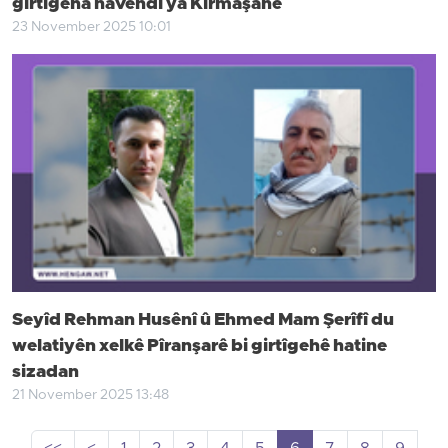
girtîgeha navendî ya Kirmaşanê
23 November 2025 10:01
Seyîd Rehman Husênî û Ehmed Mam Şerîfî du
welatiyên xelkê Pîranşarê bi girtîgehê hatine
sizadan
21 November 2025 13:48