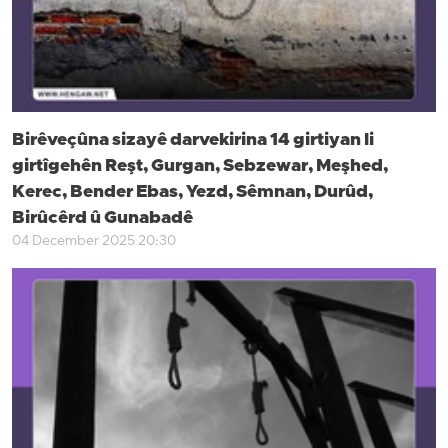
Birêveçûna sizayê darvekirina 14 girtiyan li
girtîgehên Reşt, Gurgan, Sebzewar, Meşhed,
Kerec, Bender Ebas, Yezd, Sêmnan, Durûd,
Birûcêrd û Gunabadê
04 December 2025 20:30