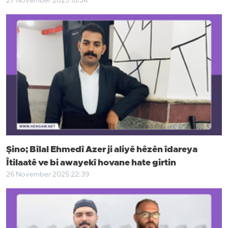
27 November 2025 18:34
Şino; Bîlal Ehmedî Azer ji aliyê hêzên îdareya
Îtilaatê ve bi awayekî hovane hate girtin
26 November 2025 22:39