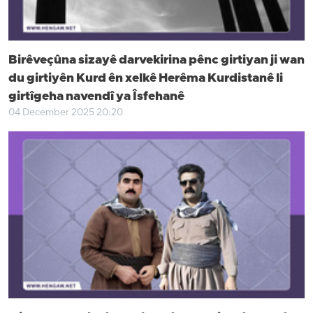
Birêveçûna sizayê darvekirina pênc girtiyan ji wan
du girtiyên Kurd ên xelkê Herêma Kurdistanê li
girtîgeha navendî ya Îsfehanê
04 December 2025 20:20