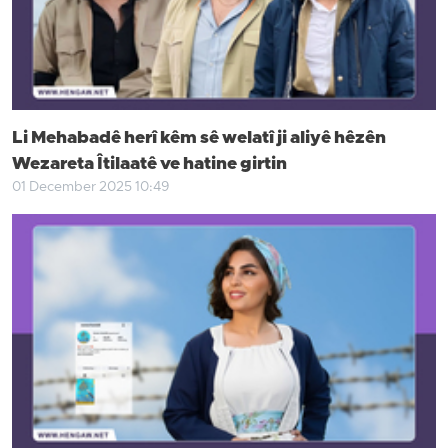
Li Mehabadê herî kêm sê welatî ji aliyê hêzên
Wezareta Îtilaatê ve hatine girtin
01 December 2025 10:49