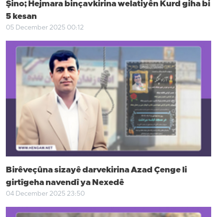
Şino; Hejmara binçavkirina welatiyên Kurd giha bi
5 kesan
05 December 2025 00:12
Birêveçûna sizayê darvekirina Azad Çenge li
girtîgeha navendî ya Nexedê
04 December 2025 23:50