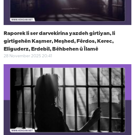
Raporek li ser darvekirina yazdeh girtiyan, li
girtîgehên Kaşmer, Meşhed, Fêrdos, Kerec,
Elîguderz, Erdebîl, Bêhbehen û Îlamê
28 November 2025 20:41