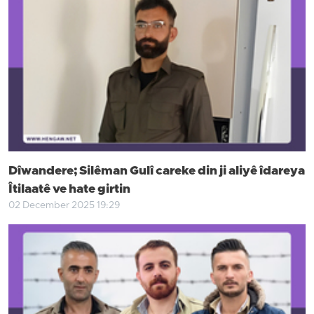
Dîwandere; Silêman Gulî careke din ji aliyê îdareya
Îtilaatê ve hate girtin
02 December 2025 19:29