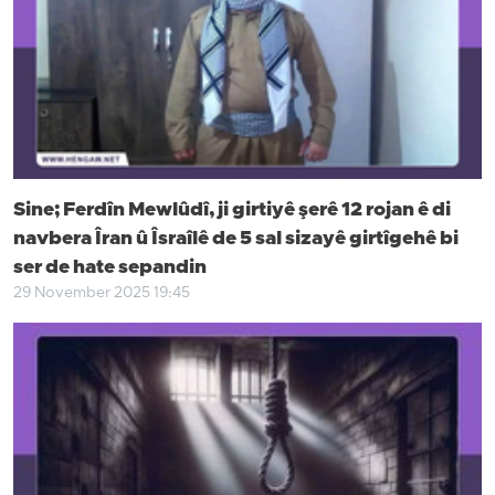
Sine; Ferdîn Mewlûdî, ji girtiyê şerê 12 rojan ê di
navbera Îran û Îsraîlê de 5 sal sizayê girtîgehê bi
ser de hate sepandin
29 November 2025 19:45