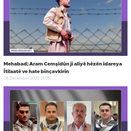
Mehabad; Aram Cemşîdûn ji aliyê hêzên îdareya
Îtilaatê ve hate binçavkirin
06 December 2025 21:05