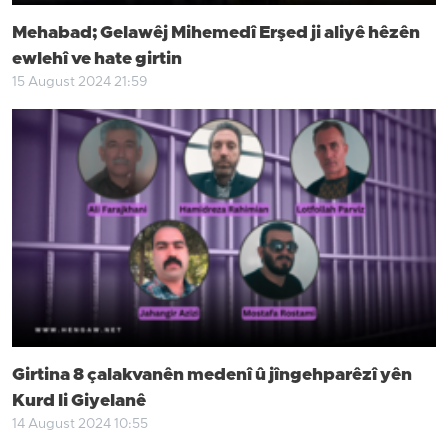
Mehabad; Gelawêj Mihemedî Erşed ji aliyê hêzên
ewlehî ve hate girtin
15 August 2024 21:59
Girtina 8 çalakvanên medenî û jîngehparêzî yên
Kurd li Giyelanê
14 August 2024 10:55