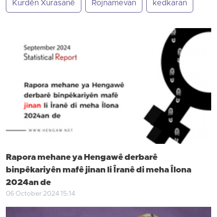
Kurdên Xurasanê
Rojnamevan
kedkaran
Rapora mehane ya Hengawê derbarê
binpêkariyên mafê jinan li Îranê di meha Îlona
2024an de
06 October 2024 15:14