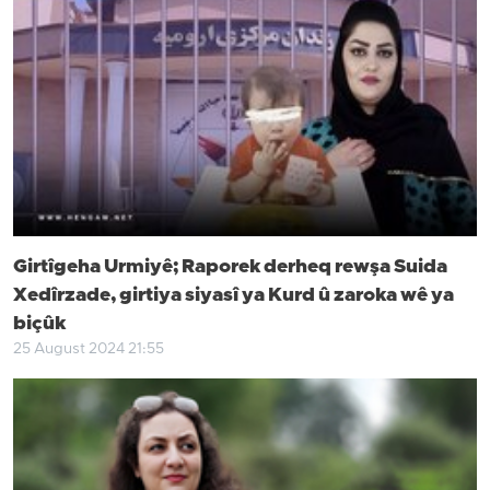
Girtîgeha Urmiyê; Raporek derheq rewşa Suida
Xedîrzade, girtiya siyasî ya Kurd û zaroka wê ya
biçûk
25 August 2024 21:55