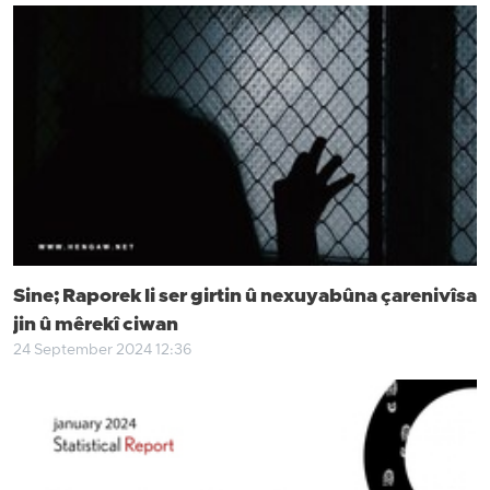
Sine; Raporek li ser girtin û nexuyabûna çarenivîsa
jin û mêrekî ciwan
24 September 2024 12:36