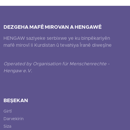
DEZGEHA MAFÊ MIROVAN A HENGAWÊ
HENGAW saziyeke serbixwe ye ku binpêkariyên
mafê mirovî li Kurdistan û tevahiya Îranê diweşîne
Operated by Organisation für Menschenrechte -
Hengaw e.V.
BEŞEKAN
Girtî
Darvekirin
Siza