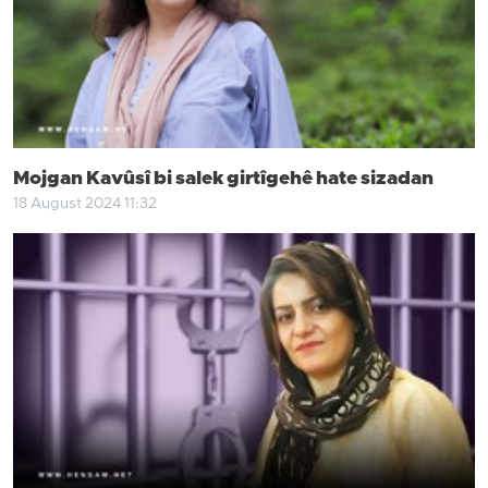
Mojgan Kavûsî bi salek girtîgehê hate sizadan
18 August 2024 11:32