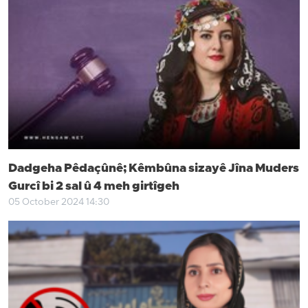
Dadgeha Pêdaçûnê; Kêmbûna sizayê Jîna Muders
Gurcî bi 2 sal û 4 meh girtîgeh
05 October 2024 14:30