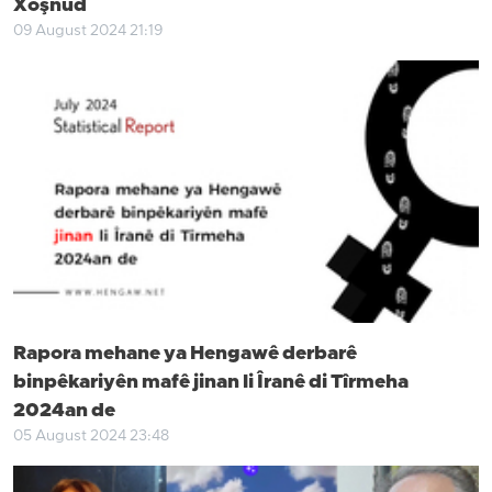
Xoşnûd
09 August 2024 21:19
Rapora mehane ya Hengawê derbarê
binpêkariyên mafê jinan li Îranê di Tîrmeha
2024an de
05 August 2024 23:48