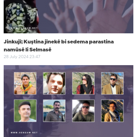
Jinkujî; Kuştina jinekê bi sedema parastina
namûsê li Selmasê
28 July 2024 23:47