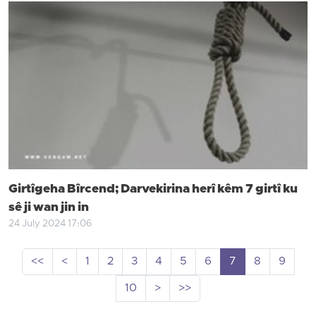
Girtîgeha Bîrcend; Darvekirina herî kêm 7 girtî ku
sê ji wan jin in
24 July 2024 17:06
<<
<
1
2
3
4
5
6
7
8
9
10
>
>>