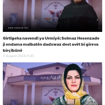
Girtîgeha navendî ya Urmiyê; Solmaz Hesenzade
ji endama malbatên dadxwaz dest avêt bi gireva
birçîbûnê
11 August 2024 21:43