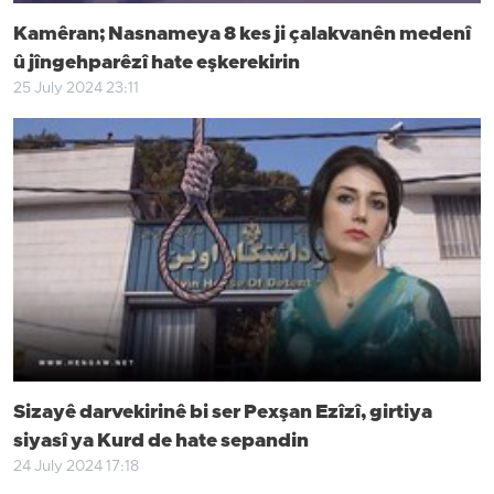
Kamêran; Nasnameya 8 kes ji çalakvanên medenî
û jîngehparêzî hate eşkerekirin
25 July 2024 23:11
Sizayê darvekirinê bi ser Pexşan Ezîzî, girtiya
siyasî ya Kurd de hate sepandin
24 July 2024 17:18