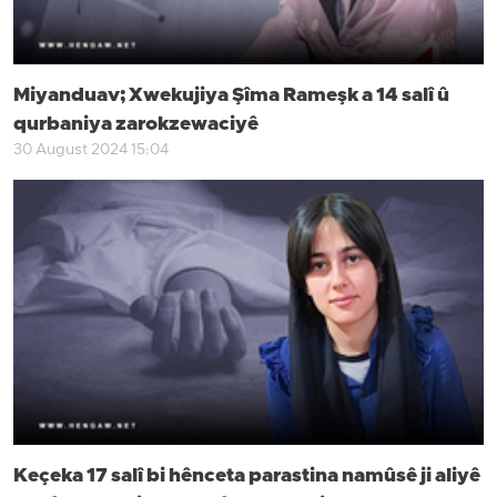
Miyanduav; Xwekujiya Şîma Rameşk a 14 salî û
qurbaniya zarokzewaciyê
30 August 2024 15:04
Keçeka 17 salî bi hênceta parastina namûsê ji aliyê