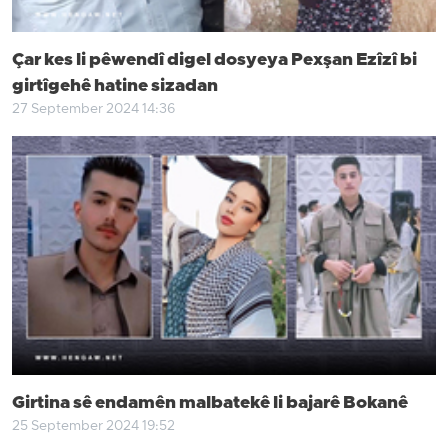
Çar kes li pêwendî digel dosyeya Pexşan Ezîzî bi
girtîgehê hatine sizadan
27 September 2024 14:36
Girtina sê endamên malbatekê li bajarê Bokanê
25 September 2024 19:52