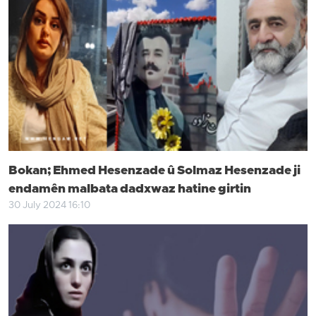
Bokan; Ehmed Hesenzade û Solmaz Hesenzade ji
endamên malbata dadxwaz hatine girtin
30 July 2024 16:10