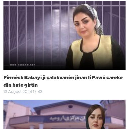
Firmêsk Babayî ji çalakvanên jinan li Pawê careke
din hate girtin
13 August 2024 17:43