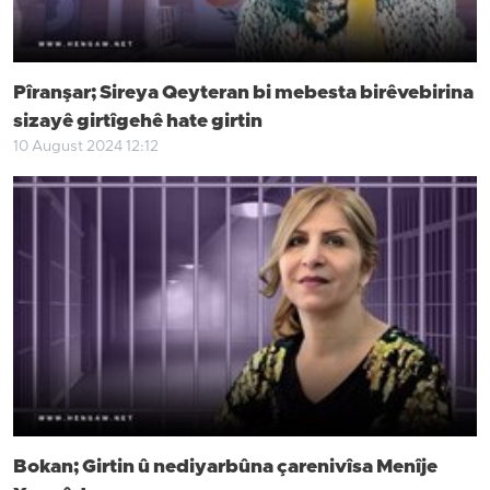
Pîranşar; Sireya Qeyteran bi mebesta birêvebirina
sizayê girtîgehê hate girtin
10 August 2024 12:12
Bokan; Girtin û nediyarbûna çarenivîsa Menîje