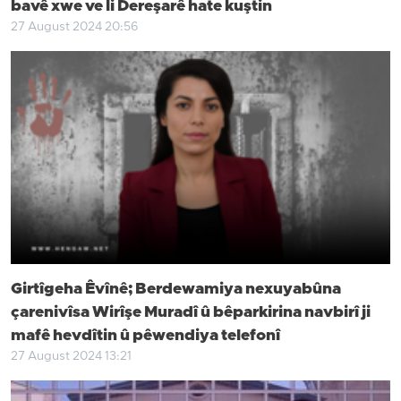
bavê xwe ve li Dereşarê hate kuştin
27 August 2024 20:56
Girtîgeha Êvînê; Berdewamiya nexuyabûna
çarenivîsa Wirîşe Muradî û bêparkirina navbirî ji
mafê hevdîtin û pêwendiya telefonî
27 August 2024 13:21