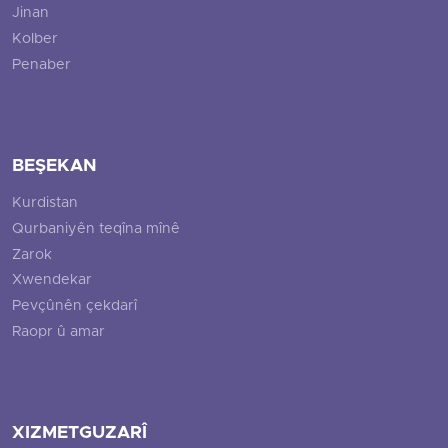
Jinan
Kolber
Penaber
BEŞEKAN
Kurdistan
Qurbaniyên teqîna mînê
Zarok
Xwendekar
Pevçûnên çekdarî
Raopr û amar
XIZMETGUZARÎ