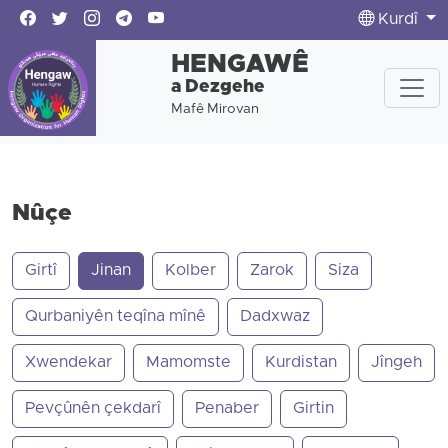
Kurdî
HENGAWÊ
a Dezgehe
Mafê Mirovan
Nûçe
Girtî
Jinan
Kolber
Zarok
Siza
Qurbaniyên teqîna mînê
Dadxwaz
Xwendekar
Mamomste
Kurdistan
Jîngeh
Pevçûnên çekdarî
Penaber
Girtin