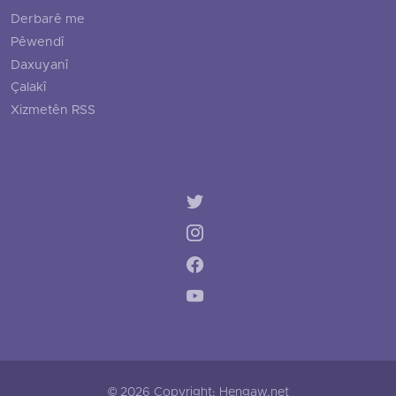
Derbarê me
Pêwendî
Daxuyanî
Çalakî
Xizmetên RSS
© 2026 Copyright: Hengaw.net