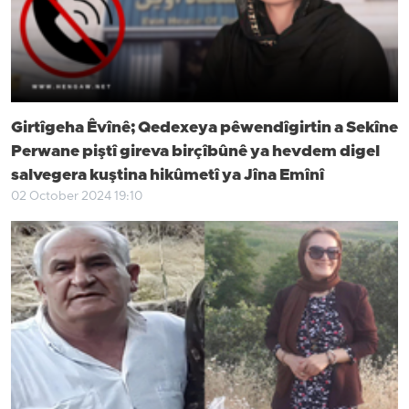
Girtîgeha Êvînê; Qedexeya pêwendîgirtin a Sekîne
Perwane piştî gireva birçîbûnê ya hevdem digel
salvegera kuştina hikûmetî ya Jîna Emînî
02 October 2024 19:10