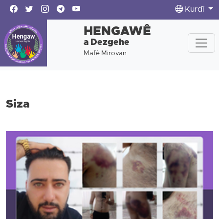
Kurdî
HENGAWÊ
a Dezgehe
Mafê Mirovan
Siza