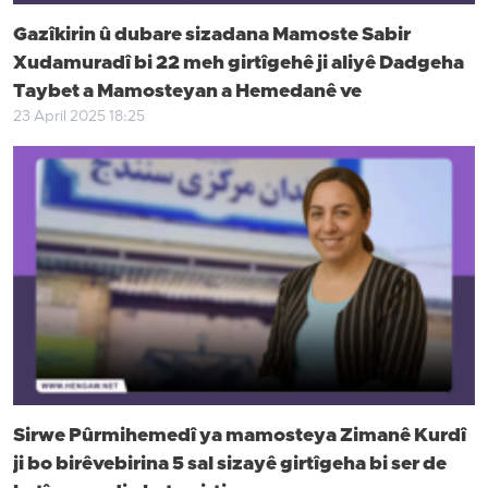
Gazîkirin û dubare sizadana Mamoste Sabir
Xudamuradî bi 22 meh girtîgehê ji aliyê Dadgeha
Taybet a Mamosteyan a Hemedanê ve
23 April 2025 18:25
Sirwe Pûrmihemedî ya mamosteya Zimanê Kurdî
ji bo birêvebirina 5 sal sizayê girtîgeha bi ser de