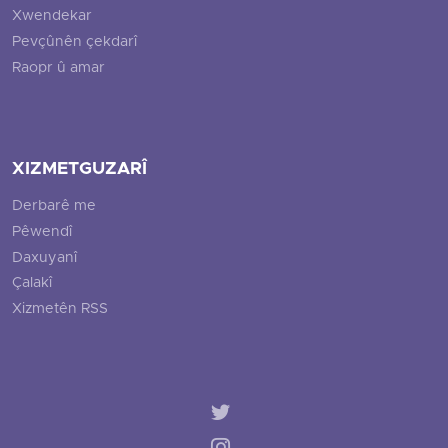
Xwendekar
Pevçûnên çekdarî
Raopr û amar
XIZMETGUZARÎ
Derbarê me
Pêwendî
Daxuyanî
Çalakî
Xizmetên RSS