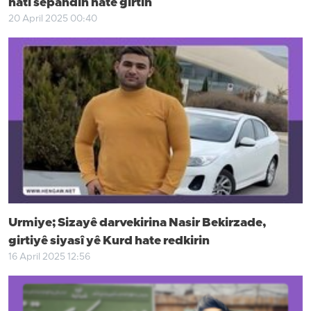
hatî sepandin hate girtin
20 April 2025 00:40
Urmiye; Sizayê darvekirina Nasir Bekirzade,
girtiyê siyasî yê Kurd hate redkirin
16 April 2025 12:56