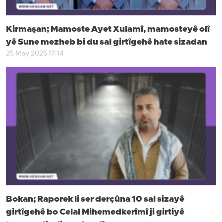
Kirmaşan; Mamoste Ayet Xulamî, mamosteyê olî
yê Sune mezheb bi du sal girtîgehê hate sizadan
25 May 2025 17:14
Bokan; Raporek li ser derçûna 10 sal sizayê
girtîgehê bo Celal Mihemedkerîmî ji girtiyê