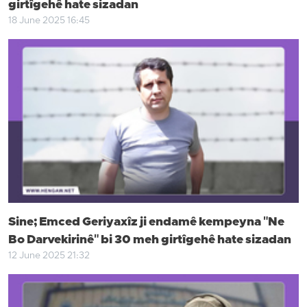
girtîgehê hate sizadan
18 June 2025 16:45
Sine; Emced Geriyaxîz ji endamê kempeyna "Ne
Bo Darvekirinê" bi 30 meh girtîgehê hate sizadan
12 June 2025 21:32