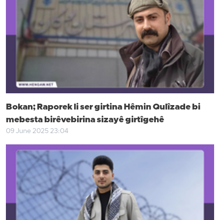
Bokan; Raporek li ser girtina Hêmin Qulîzade bi
mebesta birêvebirina sizayê girtîgehê
09 June 2025 23:04