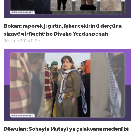
Bokan; raporek ji girtin, îşkencekirin û derçûna
sizayê girtîgehê bo Diyako Yezdanpenah
20 June 2025 11:39
Dêwulan; Soheyla Mutayî ya çalakvana medenî bi