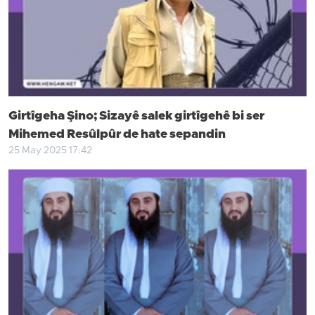
Girtîgeha Şino; Sizayê salek girtîgehê bi ser
Mihemed Resûlpûr de hate sepandin
25 May 2025 17:42