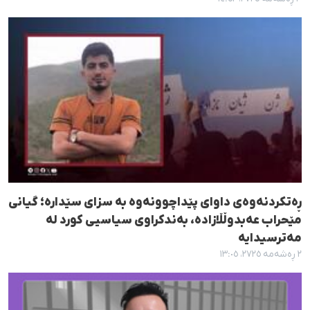
ڕەتکردنەوەی داوای پێداچوونەوە بە سزای سێدارە؛ گیانی
مێحراب عەبدوڵڵازادە، بەندکراوی سیاسیی کورد لە
مەترسیدایە
٢ ڕەشەمە ٢٧٢٥، ١٣:٠٥