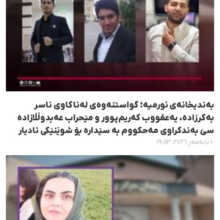
بەندیخانەی ئورمیە؛ گواستنەوەی لەناکاوی ناسر
بەکرزادە، یەعقووب کەریم‌پوور و مێحراب عەبدوڵڵازادە
سێ بەندکراوی مەحکووم بە سێدارە بۆ شوێنێکی نادیار
١٠ بانەمەڕ ٢٧٢٦، ١٩:٥٣