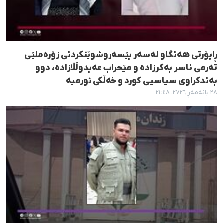
ڕاپۆرتی هەنگاو لەسەر بێسەروشوێنکردنی زۆرەملێی
تەرمی ناسر بەکرزادە و مێحراب عەبدوڵڵازادە، دوو
بەندکراوی سیاسیی کورد و خەڵکی ئورمیە
٢٨ بانەمەڕ ٢٧٢٦، ٢١:٤٨