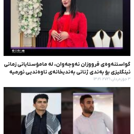
گواستنەوەی فرووزان نەوجەوان، لە مامۆستایانی زمانی
ئینگلیزی بۆ بەندی ژنانی بەندیخانەی ناوەندیی ئورمیه
٣ جۆزەردان ٢٧٢٦، ١٣:٢١