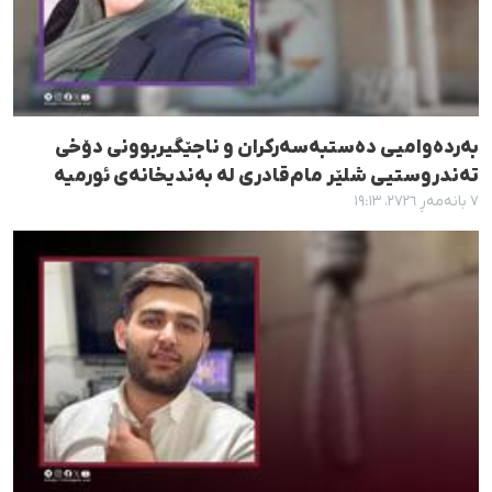
بەردەوامیی دەستبەسەرکران و ناجێگیربوونی دۆخی
تەندروستیی شلێر مام‌قادری لە بەندیخانەی ئورمیە
٧ بانەمەڕ ٢٧٢٦، ١٩:١٣