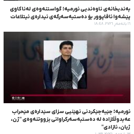
بەندیخانەی ناوەندیی ئورمیە؛ گواستنەوەی لەناکاوی
پێشەوا ئاقاپوور بۆ دەستبەسەرگەی ئیدارەی ئیتلاعات
١٦ بانەمەڕ ٢٧٢٦، ١٨:٤٨
ئورمیه؛ جێبەجێکردنی نهێنیی سزای سێدارەی مێحراب
عەبدوڵڵازادە لە دەستبەسەرکراوانی بزووتنەوەی "ژن،
ژیان، ئازادی"