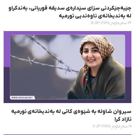
جێبەجێکردنی سزای سێدارەی سدیقە قوربانی، بەندکراو
لە بەندیخانەی ناوەندیی ئورمیە
٢٢ سەرماوەز ٢٧٢٥، ١٤:٥٣
سیروان شاولە بە شێوەی کاتی لە بەندیخانەی ئورمیە
ئازاد کرا
١٩ سەرماوەز ٢٧٢٥، ٢٠:١٣