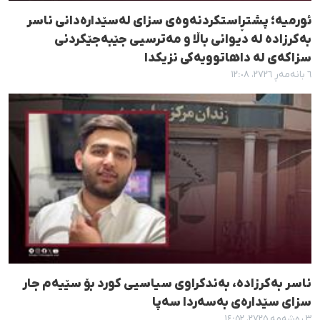
ئورمیە؛ پشتڕاستکردنەوەی سزای لەسێدارەدانی ناسر
بەکرزادە لە دیوانی باڵا و مەترسیی جێبەجێکردنی
سزاکەی لە داهاتوویەکی نزیکدا
٦ بانەمەڕ ٢٧٢٦، ١٢:٠٨
ناسر بەکرزادە، بەندکراوی سیاسیی کورد بۆ سێیەم جار
سزای سێدارەی بەسەردا سەپا
٣ ڕەشەمە ٢٧٢٥، ١٤:٥٢