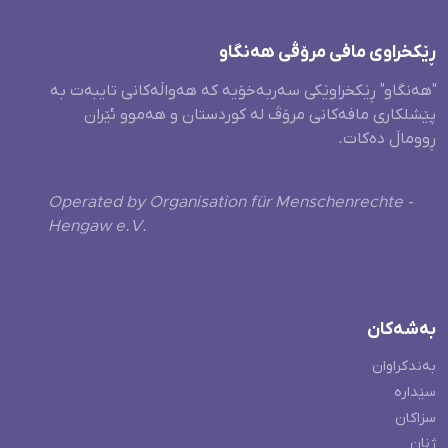
ڕێکخراوی مافی مرۆڤی هەنگاو
"هەنگاو" ڕێکخراوێکی سەربەخۆیە کە هەواڵەکانی تایبەت بە
پێشلکاری مافەکانی مرۆڤ لە کوردستان و هەموو ئێران
ڕووماڵ دەکات.
Operated by Organisation für Menschenrechte -
Hengaw e.V.
بەشەکان
بەندکراوان
سێدارە
سزاکان
ژنان