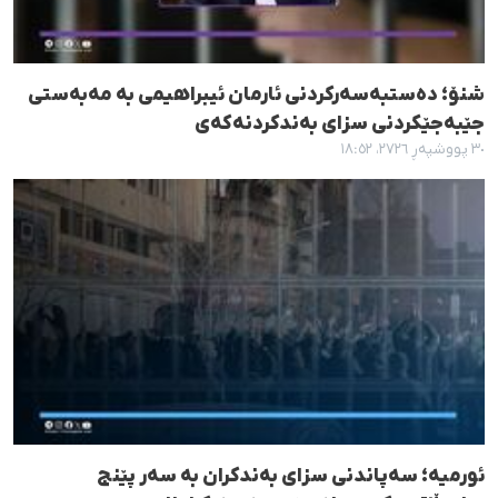
شنۆ؛ دەستبەسەرکردنی ئارمان ئیبراهیمی بە مەبەستی
جێبەجێکردنی سزای بەندکردنەکەی
٣٠ پووشپەڕ ٢٧٢٦، ١٨:٥٢
ئورمیه؛ سەپاندنی سزای بەندکران بە سەر پێنج