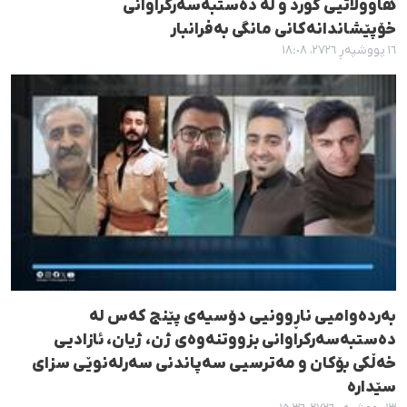
هاووڵاتیی کورد و لە دەستبەسەرکراوانی
خۆپێشاندانەکانی مانگی بەفرانبار
١٦ پووشپەڕ ٢٧٢٦، ١٨:٠٨
به‌رده‌وامیی ناڕوونیی دۆسیەی پێنج کەس له‌
ده‌ستبه‌سه‌رکراوانی بزووتنه‌وه‌ی ژن، ژیان، ئازادیی
خه‌ڵکی بۆکان و مه‌ترسیی سەپاندنی سەرلەنوێی سزای
سێداره‌