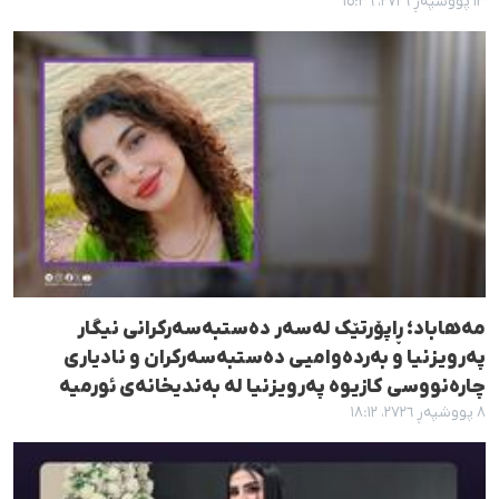
١٣ پووشپەڕ ٢٧٢٦، ١٥:٣٦
مەهاباد؛ ڕاپۆرتێک لەسەر دەستبەسەرکرانی نیگار
پەرویزنیا و بەردەوامیی دەستبەسەرکران و نادیاری
چارەنووسی کازیوە پەرویزنیا لە بەندیخانەی ئورمیە
٨ پووشپەڕ ٢٧٢٦، ١٨:١٢