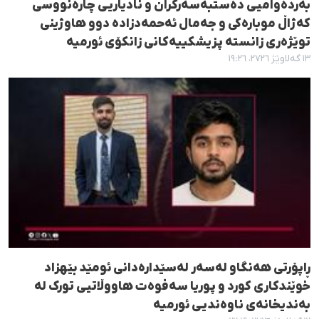
بەردەوامیی دەستبەسەرکران و نادیاریی چارەنووسی
کەژاڵ موبارەکی و جەمال ئەحمەدزادە دوو هاوژینی
توێژەری زانستە پزیشکییەکانی زانکۆی ئورمیه
١٣ گەلاوێژ ٢٧٢٦، ١٩:٢٦
ڕاپۆرتی هەنگاو لەسەر لەسێدارەدانی ئومێد بێهزاد
خوێندکاری کورد و پوریا سەفوەت هاووڵاتیی تورک لە
بەندیخانەی ناوەندیی ئورمیە