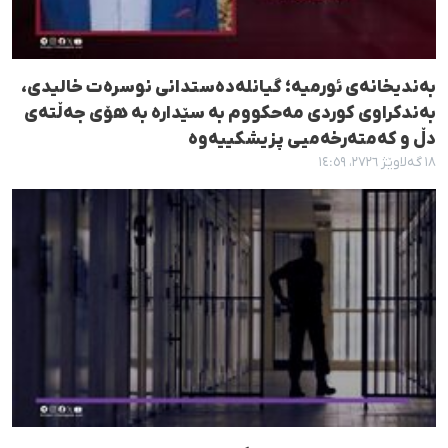
بەندیخانەی ئورمیه؛ گیانلەدەستدانی نوسرەت خالیدی،
بەندکراوی کوردی مەحکووم بە سێدارە بە هۆی جەڵتەی
دڵ و کەمتەرخەمیی پزیشکییەوە
١٨ گەلاوێژ ٢٧٢٦، ١٤:٥٩