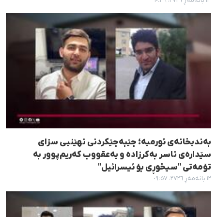
١٣ بانەمەڕ ٢٧٢٦، ١٠:٣٩
بەندیخانەی ئورمیە؛ جێبەجێکردنی نهێنیی سزای
سێدارەی ناسر بەکرزادە و یەعقووب کەریم‌پوور بە
تۆمەتی "سیخوڕی بۆ ئیسرائیل"
١٢ بانەمەڕ ٢٧٢٦، ٠٩:٥٧