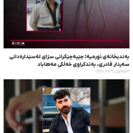
بەندیخانەی ئورمیە؛ جێبەجێکرانی سزای لەسێدارەدانی
سەردار قادری، بەندکراوی خەڵکی مەهاباد
٣ گەلاوێژ ٢٧٢٦، ١٦:٢٨