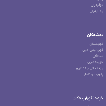
کۆڵبەران
پەنابەران
بەشەکان
کوردستان
قوربانیانی مین
منداڵان
خوێندکاران
پێکدادانی چەکداری
ڕاپۆرت و ئامار
خزمەتگوزارییەکان