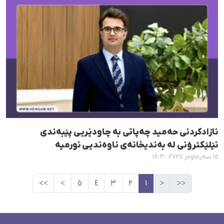
ئازادکردنی حەمید چەپاتی بە چاودێریی پێبەندی
ئێلێکترۆنی لە بەندیخانەی ناوەندیی ئورمیە
١٥ سەرماوەز ٢٧٢٥، ١٨:٣٠
>>
>
٥
٤
٣
٢
١
<
<<