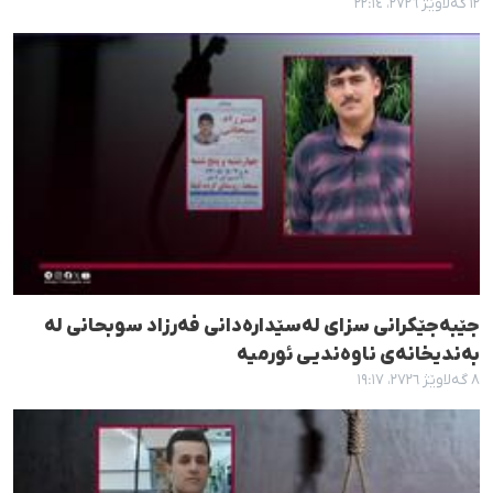
١٢ گەلاوێژ ٢٧٢٦، ٢٢:١٤
جێبەجێکرانی سزای لەسێدارەدانی فەرزاد سوبحانی لە
بەندیخانەی ناوەندیی ئورمیە
٨ گەلاوێژ ٢٧٢٦، ١٩:١٧