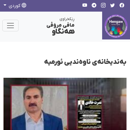
كوردی
ڕێکخراوی
مافی مرۆڤی
هەنگاو
بەندیخانەی ناوەندیی ئورمیە