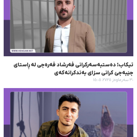
تیکاب؛ دەستبەسەرکرانی فەرشاد فەرەجی لە ڕاستای
جێبەجێ کرانی سزای بەندکرانەکەی
٣٠ سەرماوەز ٢٧٢٥، ١٥:٠٥