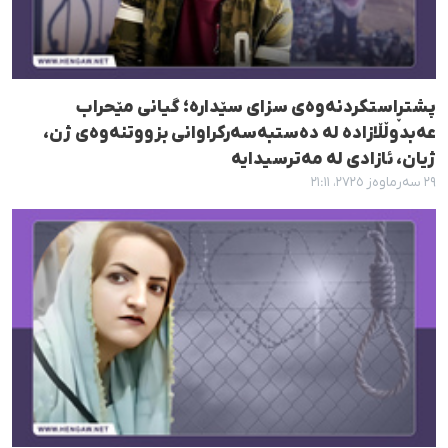
پشتڕاستکردنەوەی سزای سێدارە؛ گیانی مێحراب
عەبدوڵڵازادە لە دەستبەسەرکراوانی بزووتنەوەی ژن،
ژیان، ئازادی لە مەترسیدایە
٢٩ سەرماوەز ٢٧٢٥، ٢١:١١